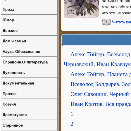
пальцы объявл
мальчик обязат
Проза
что это не ужа
Юмор
Читать кн
Детское
Дом и семья
Наука, Образование
Алекс Тойгер, Всеволо
Справочная литература
Чернявский, Иван Кравчук
Духовность
Алекс Тойгер. Планета 
Документальная
Всеволод Болдырев. Зо
Прочее
Олег Савощик. Черный 
Иван Кротов. Вся прав
Поэзия
1
Драматургия
2
Старинное