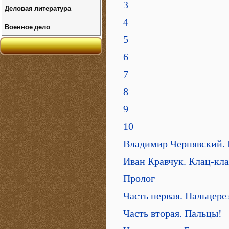
3
Деловая литература
4
Военное дело
5
6
7
8
9
10
Владимир Чернявский. 
Иван Кравчук. Клац-кла
Пролог
Часть первая. Пальцере
Часть вторая. Пальцы!