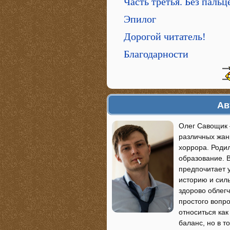
Часть третья. Без пальц
Эпилог
Дорогой читатель!
Благодарности
Ав
Олег Савощик 
различных жан
хоррора. Роди
образование. 
предпочитает у
историю и силь
здорово облегч
простого вопро
относиться как
баланс, но в т