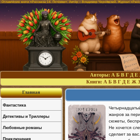
Оглавление книги «Рассказы 14. Потёмки». Автор – Владимир Чернявский, Журнал «Расск
Авторы:
А
Б
В
Г
Д
Е
Книги:
А
Б
В
Г
Д
Е
Ж
Главная
Фантастика
Четырнадцатый
жанров за пери
Детективы и Триллеры
сюжеты, беспр
Любовные романы
Не хочется сле
сделает за ва
Приключения