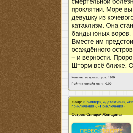
смертельной болез
проклятии. Море вы
девушку из кочевог
катаклизм. Она ста
банды юных воров,
Вместе им предстои
осаждённого остров
– и верности. Прор
Шторм всё ближе. О
Количество просмотров: 4109
Рейтинг онлайн книги: 0.00
Жанр:
«Триллер»
,
«Детективы»
,
«И
приключения»
,
«Приключения»
Остров Спящей Женщины