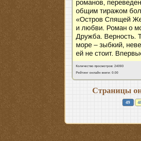
романов, переведен
общим тиражом бол
«Остров Спящей Жен
и любви. Роман о м
Дружба. Верность. 
море – зыбкий, нев
ей не стоит. Впервы
Количество просмотров: 24093
Рейтинг онлайн книги: 0.00
Страницы он
49
4