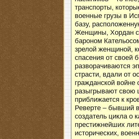
транспорты, которы
военные грузы в И
базу, расположенн
Женщины, Хордан ст
бароном Кательосом
зрелой женщиной, к
спасения от своей 
разворачиваются эп
страсти, вдали от о
гражданской войне 
разыгрывают свою 
приближается к кр
Реверте – бывший 
создатель цикла о 
престижнейших лите
исторических, воен