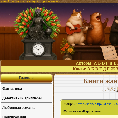
Онлайн книги жанра «Морские приключения»
Авторы:
А
Б
В
Г
Д
Е
Книги:
А
Б
В
Г
Д
Е
Ж
Главная
Книги жан
Фантастика
Детективы и Триллеры
Жанр:
«Исторические приключения
Любовные романы
Молчание «Карпатии»
Приключения