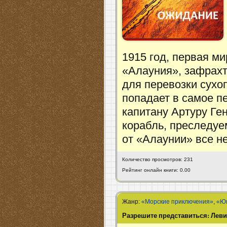
1915 год, первая м
«Алауния», зафрах
для перевозки сухо
попадает в самое п
капитану Артуру Ге
корабль, преследу
от «Алаунии» все н
Количество просмотров: 231
Рейтинг онлайн книги: 0.00
Жанр:
«Морские приключения»
,
«Ю
Разрешите представиться: Лев