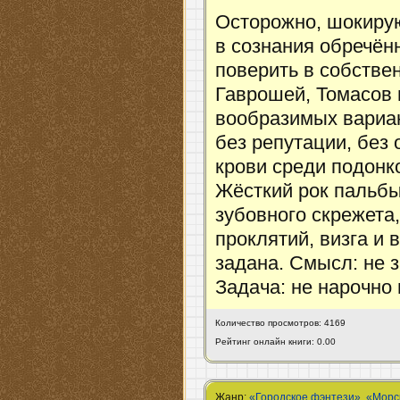
Осторожно, шокиру
в сознания обречён
поверить в собстве
Гаврошей, Томасов 
вообразимых вариан
без репутации, без 
крови среди подонк
Жёсткий рок пальбы 
зубовного скрежета
проклятий, визга и 
задана. Смысл: не 
Задача: не нарочно
Количество просмотров: 4169
Рейтинг онлайн книги: 0.00
Жанр:
«Городское фэнтези»
,
«Морс