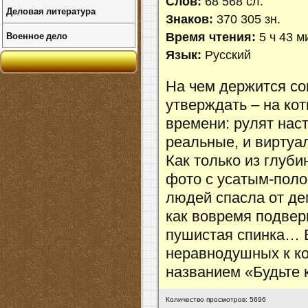
Слов:
68 568 сл.
Деловая литература
Знаков:
370 305 зн.
Военное дело
Время чтения:
5 ч 43 м
Язык:
Русский
На чем держится с
утверждать – на ко
времени: рулят нас
реальные, и виртуа
Как только из глуб
фото с усатым-поло
людей спасла от де
как вовремя подвер
пушистая спинка… В
неравнодушных к ко
названием «Будьте к
Количество просмотров: 5696