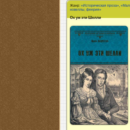
Жанр:
«Историческая проза»
,
«Мал
новеллы, феерия»
Ох уж эти Шелли