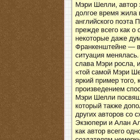
Мэри Шелли, автор
долгое время жила в
английского поэта 
прежде всего как о 
некоторые даже дум
Франкенштейне — во
ситуация менялась.
слава Мэри росла, и
«той самой Мэри Ш
яркий пример того,
произведением спос
Мэри Шелли посвящ
который также допо
других авторов со 
Экзюпери и Алан Ал
как автор всего одн
создателям немеркн