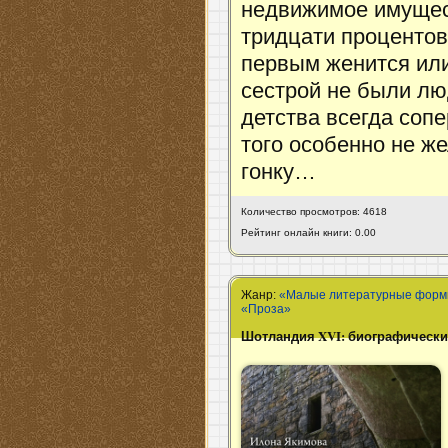
недвижимое имущес
тридцати процентов
первым женится или
сестрой не были лю
детства всегда сопе
того особенно не ж
гонку…
Количество просмотров: 4618
Рейтинг онлайн книги: 0.00
Жанр:
«Малые литературные формы 
«Проза»
Шотландия XVI: биографически