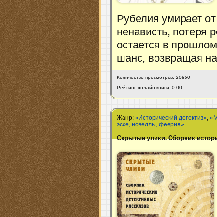
Рубелия умирает от
ненависть, потеря р
остается в прошлом
шанс, возвращая на 
Количество просмотров: 20850
Рейтинг онлайн книги: 0.00
Жанр:
«Исторический детектив»
,
«М
эссе, новеллы, феерия»
Скрытые улики. Сборник истор