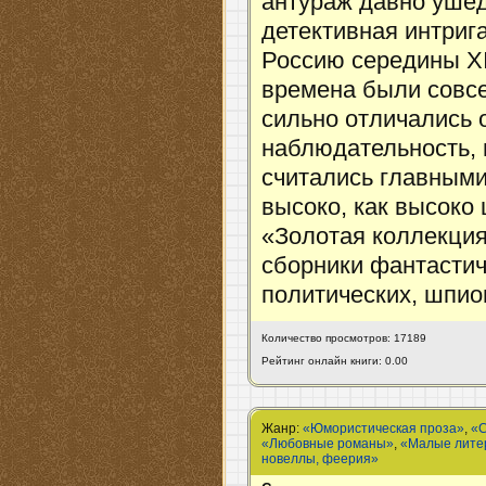
антураж давно ушед
детективная интриг
Россию середины XI
времена были совс
сильно отличались 
наблюдательность, 
считались главными
высоко, как высоко 
«Золотая коллекция
сборники фантастич
политических, шпио
Количество просмотров: 17189
Рейтинг онлайн книги: 0.00
Жанр:
«Юмористическая проза»
,
«С
«Любовные романы»
,
«Малые литер
новеллы, феерия»