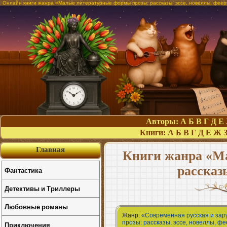
Онлайн книги жанра «Малые литературные формы прозы: рассказы, эссе, новеллы, феер
Авторы:
А
Б
В
Г
Д
Е
Книги:
А
Б
В
Г
Д
Е
Ж
Главная
Книги жанра «М
рассказ
Фантастика
Детективы и Триллеры
Любовные романы
Жанр:
«Современная русская и зар
прозы: рассказы, эссе, новеллы, ф
Приключения