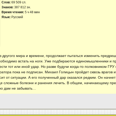
Слов:
69 509 сл.
Знаков:
387 812 зн.
Время чтения:
5 ч 48 мин
Язык:
Русский
из другого мира и времени, продолжает пытаться изменить предреш
еобходимо встать на ноги. Уже подбираются единомышленники и пр
ести тот или иной удар. Но разве будучи когда-то полковником ГРУ
атора пока не подписан. Михаил Голицын пройдет сквозь врагов и
ит от ситуации. А его полученный дар оказался редким. Он начнет 
еще сложные болезни и ранения лечить. В общем, начинающему п
про дам не забывать…