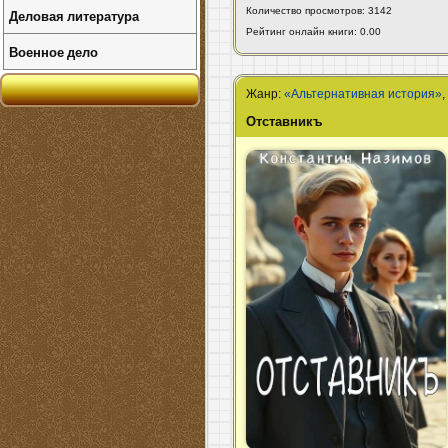
Количество просмотров: 3142
Деловая литература
Рейтинг онлайн книги: 0.00
Военное дело
Жанр:
«Альтернативная история»
Отставникъ