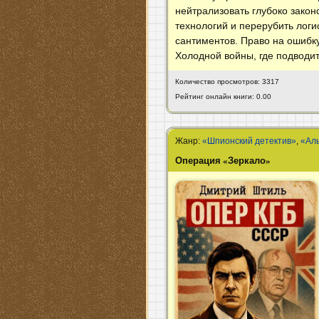
нейтрализовать глубоко закон
технологий и перерубить логи
сантиментов. Право на ошибк
Холодной войны, где подводи
Количество просмотров: 3317
Рейтинг онлайн книги: 0.00
Жанр:
«Шпионский детектив»
,
«Ал
Операция «Зеркало»