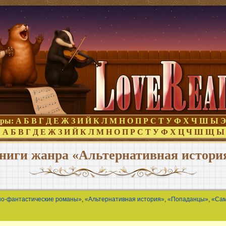
оры:
А
Б
В
Г
Д
Е
Ж
З
И
Й
К
Л
М
Н
О
П
Р
С
Т
У
Ф
Х
Ч
Ш
Ы
Э
:
А
Б
В
Г
Д
Е
Ж
З
И
Й
К
Л
М
Н
О
П
Р
С
Т
У
Ф
Х
Ц
Ч
Ш
Щ
Ы
ниги жанра «Альтернативная истори
но-фантастические романы»
,
«Альтернативная история»
,
«Попаданцы»
,
«Сам