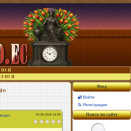
Ю
Я
Э
Ю
Я
Вход
я»
🔐 Войти
📝 Регистрация
Поиск по сайту
04.08.2026 14:40
издат,