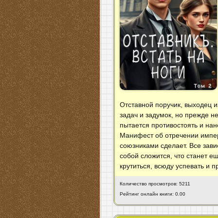
Отставной поручик, выходец 
задач и задумок, но прежде н
пытается противостоять и нан
Манифест об отречении импер
союзниками сделает. Все завис
собой сложится, что станет 
крутиться, всюду успевать и 
Количество просмотров: 5211
Рейтинг онлайн книги: 0.00