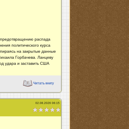
о предотвращению распада
нения политического курса
Опираясь на закрытые данные
Михаила Горбачева. Ланцеву
од удара и заставить США
Читать книгу
02.08.2026 06:15