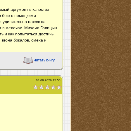
омый аргумент в качестве
 в бою с немецкими
р удивительно похож на
ся в мелочах. Михаил Голицын
ь и как попытаться достичь
 звона бокалов, смеха и
Читать книгу
03.08.2026 15:55