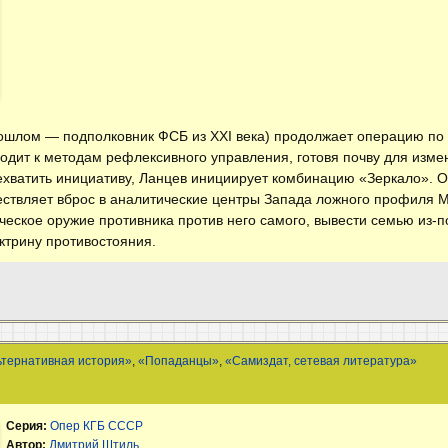
прошлом — подполковник ФСБ из XXI века) продолжает операцию п
одит к методам рефлексивного управления, готовя почву для изме
ехватить инициативу, Ланцев инициирует комбинацию «Зеркало». 
ществляет вброс в аналитические центры Запада ложного профиля 
ческое оружие противника против него самого, вывести семью из-п
ктрину противостояния.
ьтернативная история»
,
«Попаданцы»
,
«Самиздат, сетевая литература»
Серия:
Опер КГБ СССР
Автор:
Дмитрий Штиль