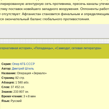
спирированную агентурную сеть противника, пресечь каналы утечк
стику поставок новейшего западного вооружения. Оппоненты работ
у отсутствует: Афганистан становится финальным и определяющим
тся окончательный баланс глобального противостояния.
ьтернативная история»
,
«Попаданцы»
,
«Самиздат, сетевая литература»
Серия:
Опер КГБ СССР
Автор:
Дмитрий Штиль
Название:
Операция «Зеркало»
Страниц:
82 стр.
Абзацев:
1 580 абз.
Слов:
37 452 сл.
Знаков:
233 807 зн.
Время чтения:
3 ч 8 мин
Язык:
Русский