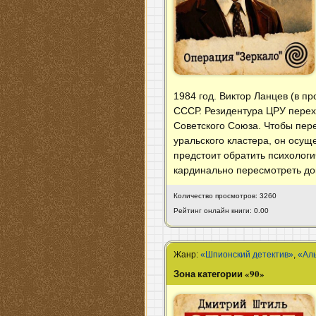
1984 год. Виктор Ланцев (в 
СССР. Резидентура ЦРУ перех
Советского Союза. Чтобы пер
уральского кластера, он осу
предстоит обратить психологи
кардинально пересмотреть до
Количество просмотров: 3260
Рейтинг онлайн книги: 0.00
Жанр:
«Шпионский детектив»
,
«Ал
Зона категории «90»