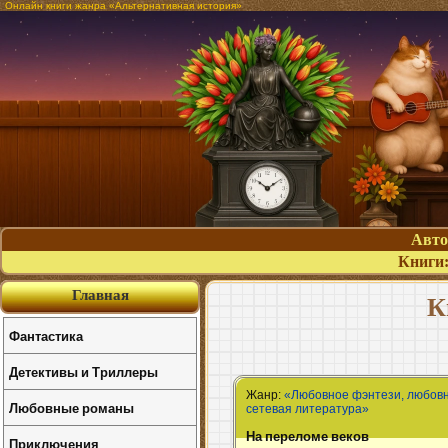
Онлайн книги жанра «Альтернативная история»
Авт
Книги
Главная
К
Фантастика
Детективы и Триллеры
Жанр:
«Любовное фэнтези, любов
Любовные романы
сетевая литература»
На переломе веков
Приключения