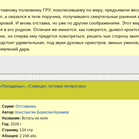
ставному полковнику ГРУ, поколесившему по миру, предъявили вес
ул, а оказался в теле поручика, получившего смертельные ранения
овой. И вновь отставка, но уже по другим соображениям. Этот ми
 в его родном. Отличия же имеются, как говорится, дьявол кроет
ию, но сперва ему придется осмотреться, решить чью сторону занят
дстоит удивительная, под звуки духовых оркестров, званых ужинов,
оявлений дара.
,
«Попаданцы»
,
«Самиздат, сетевая литература»
Серия:
Отставникъ
Автор:
Константин Борисов-Назимов
Название:
Встать на ноги
Год:
2026 г
Страниц:
134 стр.
Абзацев:
2 248 абз.