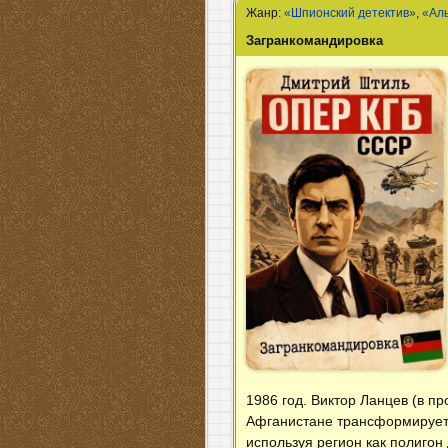
Жанр:
«Шпионский детектив»
,
«Ал
Загранкомандировка
1986 год. Виктор Ланцев (в п
Афганистане трансформируетс
используя регион как полиго