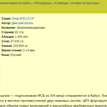
ьтернативная история»
,
«Попаданцы»
,
«Самиздат, сетевая литература»
Серия:
Опер КГБ СССР
Автор:
Дмитрий Штиль
Название:
Загранкомандировка
Страниц:
81 стр.
Абзацев:
1 545 абз.
Слов:
37 032 сл.
Знаков:
233 850 зн.
Время чтения:
3 ч 6 мин
Язык:
Русский
рошлом — подполковник ФСБ из XXI века) отправляется в Кабул. Ло
я в жесткое противостояние двух мировых систем. ЦРУ форсируе
н для обкатки новых вооружений и масштабных вербовочных меропр