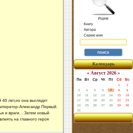
Ищем:
Книгу
Автора
Серию книг
Календарь
« Август 2026 »
Пн
Вт
Ср
Чт
Пт
Сб
Вс
1
2
3
4
5
6
7
8
9
10
11
12
13
14
15
16
 40 лет,но она выглядит
17
18
19
20
21
22
23
24
25
26
27
28
29
30
император-Александр Первый.
31
я и враги... Затем новый
влиять на главного героя