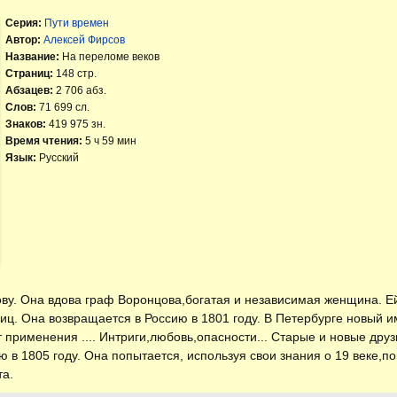
Серия:
Пути времен
Автор:
Алексей Фирсов
Название:
На переломе веков
Страниц:
148 стр.
Абзацев:
2 706 абз.
Слов:
71 699 сл.
Знаков:
419 975 зн.
Время чтения:
5 ч 59 мин
Язык:
Русский
ву. Она вдова граф Воронцова,богатая и независимая женщина. Ей
ниц. Она возвращается в Россию в 1801 году. В Петербурге новый 
применения .... Интриги,любовь,опасности... Старые и новые друзь
ю в 1805 году. Она попытается, используя свои знания о 19 веке,по
та.