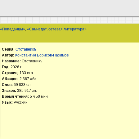
,
«Попаданцы»
,
«Самиздат, сетевая литература»
Серия:
Отставникъ
Автор:
Константин Борисов-Назимов
Название:
Отставникъ
Год:
2026 г
Страниц:
133 стр.
Абзацев:
2 367 абз.
Слов:
69 833 сл.
Знаков:
385 917 зн.
Время чтения:
5 ч 50 мин
Язык:
Русский