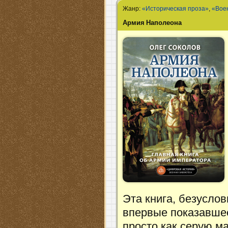
Жанр:
«Историческая проза»
,
«Вое
Армия Наполеона
Эта книга, безусло
впервые показавше
просто как серую м