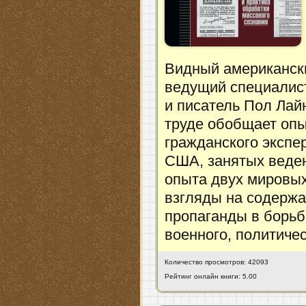
Видный американски
ведущий специалист
и писатель Пол Ла
труде обобщает опы
гражданского экспе
США, занятых веден
опыта двух мировых
взгляды на содерж
пропаганды в борьб
военного, политичес
Количество просмотров: 42093
Рейтинг онлайн книги: 5.00