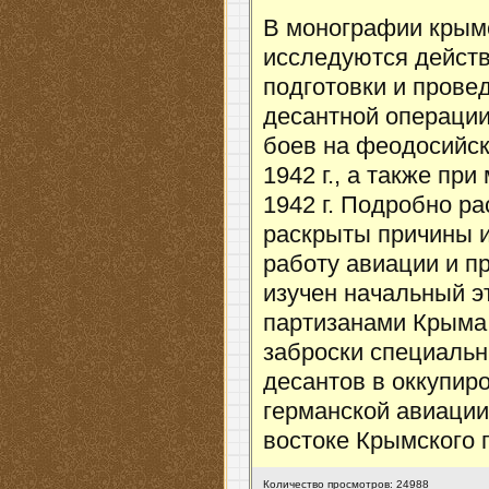
В монографии крымс
исследуются действ
подготовки и прове
десантной операции 
боев на феодосийс
1942 г., а также пр
1942 г. Подробно р
раскрыты причины и
работу авиации и п
изучен начальный э
партизанами Крыма,
заброски специаль
десантов в оккупир
германской авиации
востоке Крымского 
Количество просмотров: 24988