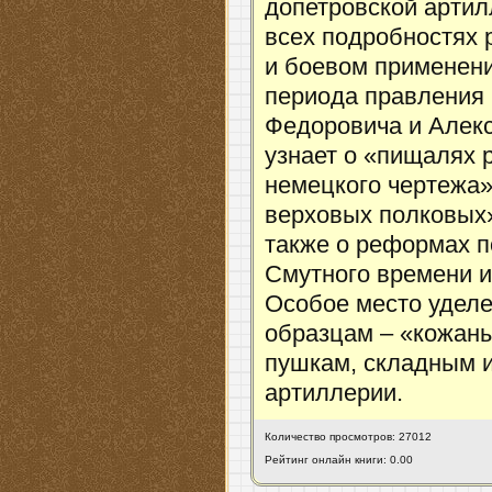
допетровской артил
всех подробностях 
и боевом применени
периода правления
Федоровича и Алек
узнает о «пищалях 
немецкого чертежа»
верховых полковых»
также о реформах п
Смутного времени и
Особое место удел
образцам – «кожан
пушкам, складным 
артиллерии.
Количество просмотров: 27012
Рейтинг онлайн книги: 0.00