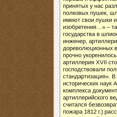
принятых у нас раз
полковых пушек, шла
имеют свои пушки и
изобретения…» – так
государства в шпио
инженер, артиллери
дореволюционных в
прочно укоренилось
артиллерия XVII ст
господствовали по
стандартизация». В
исторических наук 
комплекса документ
артиллерийского вед
считался безвозвра
пожара 1812 г.) ра