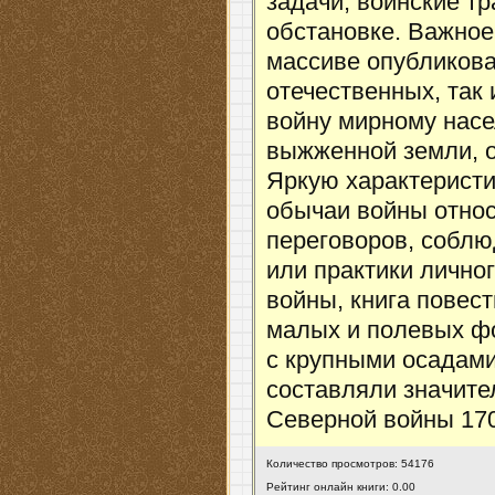
задачи, воинские т
обстановке. Важное
массиве опубликова
отечественных, так
войну мирному насе
выжженной земли, о
Яркую характеристи
обычаи войны относ
переговоров, соблю
или практики лично
войны, книга повес
малых и полевых ф
с крупными осадам
составляли значите
Северной войны 170
Количество просмотров: 54176
Рейтинг онлайн книги: 0.00