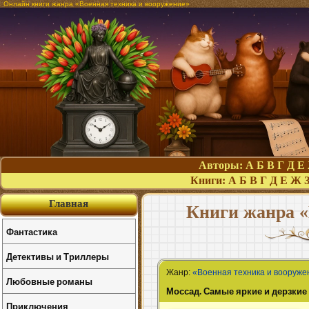
Онлайн книги жанра «Военная техника и вооружение»
Авторы:
А
Б
В
Г
Д
Е
Книги:
А
Б
В
Г
Д
Е
Ж
Главная
Книги жанра «
Фантастика
Детективы и Триллеры
Жанр:
«Военная техника и вооруже
Любовные романы
Моссад. Самые яркие и дерзкие
Приключения