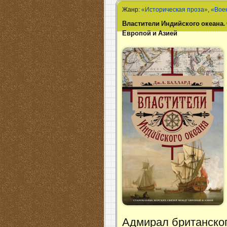
Жанр:
«Историческая проза»
,
«Вое
Властители Индийского океана.
Европой и Азией
Адмирал британског