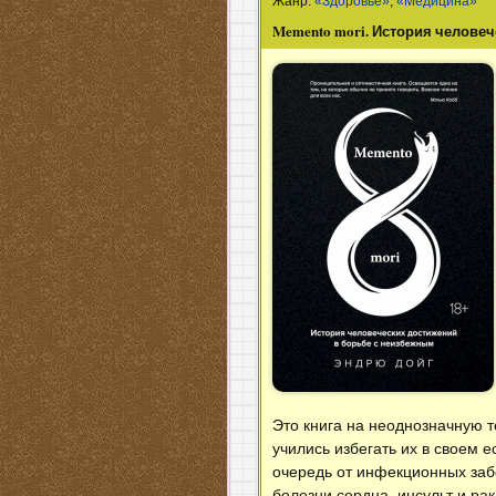
Жанр:
«Здоровье»
,
«Медицина»
Memento mori. История челове
Это книга на неоднозначную т
учились избегать их в своем 
очередь от инфекционных заб
болезни сердца, инсульт и ра