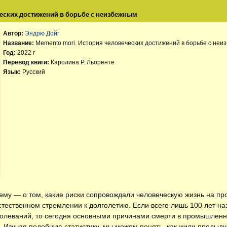
ческих достижений в борьбе с неизбежным
Автор:
Эндрю Дойг
Название:
Memento mori. История человеческих достижений в борьбе с не
Год:
2022 г
Перевод книги:
Каролина Р. Льоренте
Язык:
Русский
ему — о том, какие риски сопровождали человеческую жизнь на пр
естественном стремлении к долголетию. Если всего лишь 100 лет н
олеваний, то сегодня основными причинами смерти в промышленно
к. Изучая подобную статистику, мы можем понять, как жили предыд