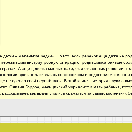
 детки – маленькие бедки». Но что, если ребенок еще даже не род
 пережившим внутриутробную операцию, родившимся раньше срока 
и врачей. А еще цепочка смелых находок и отчаянных решений, то
атологии врачи сталкивались со скепсисом и недоверием коллег и 
ще не сделал свой первый вдох. В этой книге – история науки о в
тях. Оливия Гордон, медицинский журналист и мать ребенка, кото
рассказывает, как врачи учились сражаться за самых маленьких б