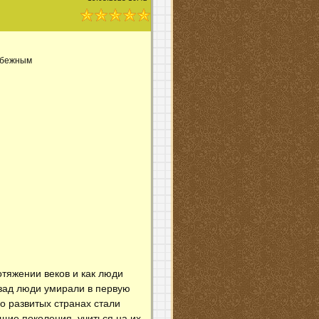
избежным
отяжении веков и как люди
азад люди умирали в первую
 развитых странах стали
ущие поколения, учиться на их