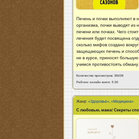
Печень и почки выполняют в 
организма, почки выводят из 
печени или почках. Чего стои
лечения будет посвящена отде
сколько мифов создано вокруг
защищающих печень и способс
не в курсе, приносят большу
учимся противостоять обману
Количество просмотров: 38439
Рейтинг онлайн книги: 5.00
Жанр:
«Здоровье»
,
«Медицина»
С любовью, мама! Секреты сп