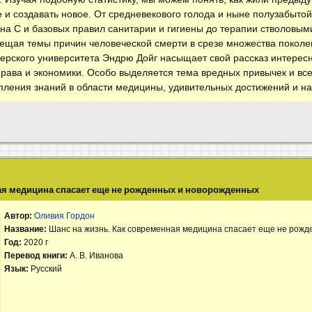
 и создавать новое. От средневекового голода и ныне полузабыто
на С и базовых правил санитарии и гигиены до терапии стволовым
ещая темы причин человеческой смерти в срезе множества поколе
ерского университета Эндрю Дойг насыщает свой рассказ интерес
 права и экономики. Особо выделяется тема вредных привычек и в
ления знаний в области медицины, удивительных достижений и н
ая медицина спасает еще не рожденных и новорожденных
Автор:
Оливия Гордон
Название:
Шанс на жизнь. Как современная медицина спасает еще не рож
Год:
2020 г
Перевод книги:
А. В. Иванова
Язык:
Русский