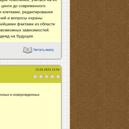
й цинги до современного
и клетками, редактирования
ний и вопросы охраны
нейшими фактами из области
севозможных зависимостей.
адежд на будущее.
Читать книгу
13.03.2023 15:54
денных и новорожденных