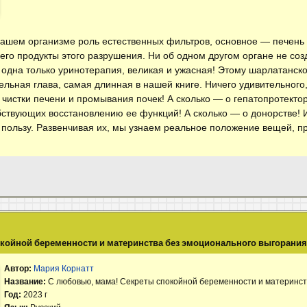
нашем организме роль естественных фильтров, основное — печень
него продукты этого разрушения. Ни об одном другом органе не соз
т одна только уринотерапия, великая и ужасная! Этому шарлатанс
льная глава, самая длинная в нашей книге. Ничего удивительного,
 чистки печени и промывания почек! А сколько — о гепатопротекто
твующих восстановлению ее функций! А сколько — о донорстве! 
ю пользу. Развенчивая их, мы узнаем реальное положение вещей, 
.
окойной беременности и материнства без эмоционального выгорани
Автор:
Мария Корнатт
Название:
С любовью, мама! Секреты спокойной беременности и материнст
Год:
2023 г