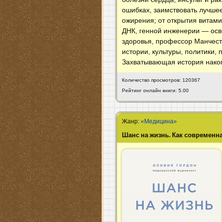
ошибках, заимствовать лучшее
ожирения; от открытия витами
ДНК, генной инженерии — осв
здоровья, профессор Манчест
истории, культуры, политики,
Захватывающая история накоп
Количество просмотров: 120367
Рейтинг онлайн книги: 5.00
Жанр:
«Медицина»
Шанс на жизнь. Как современн