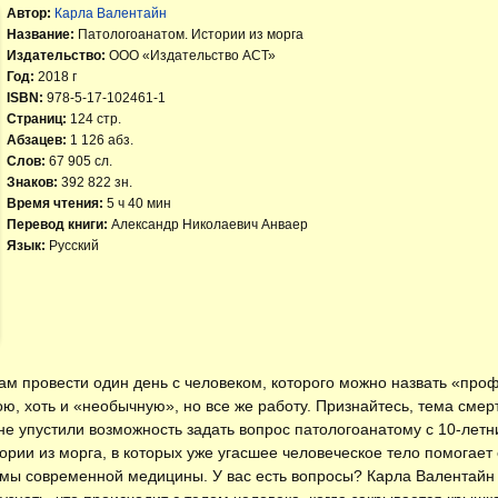
Автор:
Карла Валентайн
Название:
Патологоанатом. Истории из морга
Издательство:
ООО «Издательство АСТ»
Год:
2018 г
ISBN:
978-5-17-102461-1
Страниц:
124 стр.
Абзацев:
1 126 абз.
Слов:
67 905 сл.
Знаков:
392 822 зн.
Время чтения:
5 ч 40 мин
Перевод книги:
Александр Николаевич Анваер
Язык:
Русский
ам провести один день с человеком, которого можно назвать «пр
ю, хоть и «необычную», но все же работу. Признайтесь, тема смерт
не упустили возможность задать вопрос патологоанатому с 10-летн
тории из морга, в которых уже угасшее человеческое тело помогае
емы современной медицины. У вас есть вопросы? Карла Валентайн 