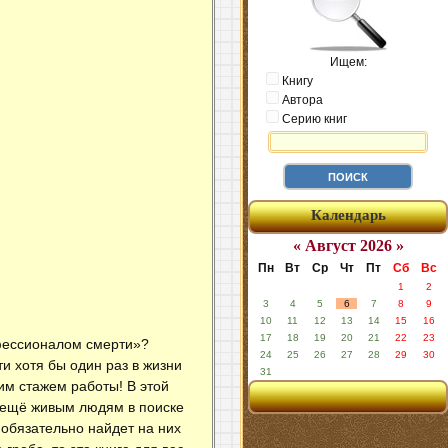
Ищем:
Книгу
Автора
Серию книг
Календарь
« Август 2026 »
Пн
Вт
Ср
Чт
Пт
Сб
Вс
1
2
3
4
5
6
7
8
9
10
11
12
13
14
15
16
17
18
19
20
21
22
23
офессионалом смерти»?
24
25
26
27
28
29
30
и хотя бы один раз в жизни
31
им стажем работы! В этой
т ещё живым людям в поиске
обязательно найдет на них