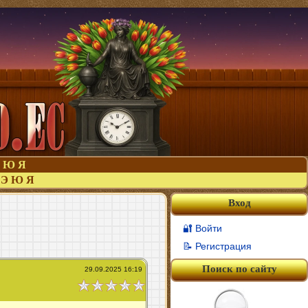
Ю
Я
Э
Ю
Я
Вход
🔐 Войти
📝 Регистрация
Поиск по сайту
29.09.2025 16:19