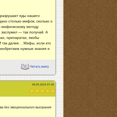
 разрушает яды нашего
дано столько мифов, сколько о
ко-мифическому методу
 заслужил — так получай. А
рах, препаратах, якобы
И так далее… Мифы, если кто
приобретаем нужные знания и
Читать книгу
09.05.2023 07:45
я
ва без эмоционального выгорания