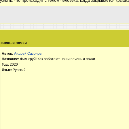
узнать, что происходит с телом человека, когда закрывается крышка
печень и почки
Автор:
Андрей Сазонов
Название:
Фильтруй! Как работают наши печень и почки
Год:
2020 г
Язык:
Русский