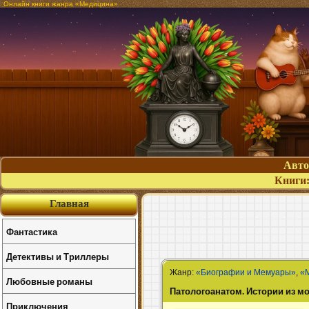
Онлайн книги жанра «Медицина»
Авт
Книги
Главная
Фантастика
Детективы и Триллеры
Жанр:
«Биографии и Мемуары»
,
«
Любовные романы
Патологоанатом. Истории из м
Приключения