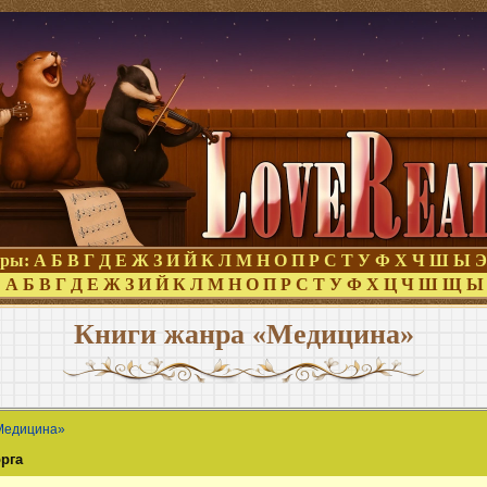
оры:
А
Б
В
Г
Д
Е
Ж
З
И
Й
К
Л
М
Н
О
П
Р
С
Т
У
Ф
Х
Ч
Ш
Ы
Э
:
А
Б
В
Г
Д
Е
Ж
З
И
Й
К
Л
М
Н
О
П
Р
С
Т
У
Ф
Х
Ц
Ч
Ш
Щ
Ы
Книги жанра «Медицина»
Медицина»
орга