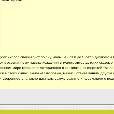
Язык:
Русский
психолог, специалист по сну малышей от 0 до 5 лет с дипломом FSI
к к осознанному навыку хождения в туалет, автор детских сказок о
менном мире красивого материнства в картинках из соцсетей так ле
ся в своих силах. Книга «С любовью, мама!» станет вашим другом
и уверенность, а также даст вам самую важную информацию о подг
.