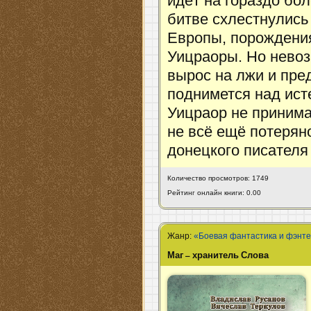
идёт на гораздо бол
битве схлестнулись
Европы, порождения
Уицраоры. Но невоз
вырос на лжи и пре
поднимется над ист
Уицраор не принимае
не всё ещё потеряно
донецкого писателя
Количество просмотров: 1749
Рейтинг онлайн книги: 0.00
Жанр:
«Боевая фантастика и фэнт
Маг – хранитель Слова