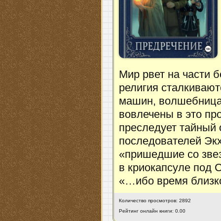
Мир рвет на части б
религия сталкивают
машин, волшебница 
вовлечены в это про
преследует тайный 
последователей Экх
«пришедшие со зве
в криокапсуле под 
«…ибо время близ
Количество просмотров: 2892
Рейтинг онлайн книги: 0.00