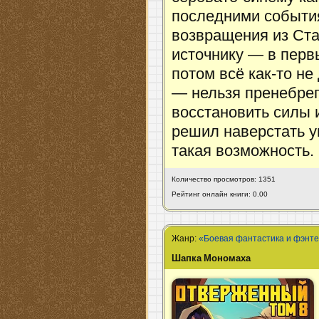
последними события
возвращения из Ста
источнику — в перв
потом всё как-то не
— нельзя пренебрег
восстановить силы 
решил наверстать у
такая возможность.
Количество просмотров: 1351
Рейтинг онлайн книги: 0.00
Жанр:
«Боевая фантастика и фэнт
Шапка Мономаха