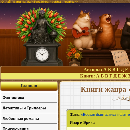
Онлайн книги жанра «Боевая фантастика и фэнтези»
Авторы:
А
Б
В
Г
Д
Е
Книги:
А
Б
В
Г
Д
Е
Ж
Главная
Книги жанра 
Фантастика
Детективы и Триллеры
Жанр:
«Боевая фантастика и фэнт
Любовные романы
Ивар и Эрика
Приключения