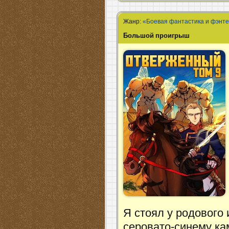
Жанр:
«Боевая фантастика и фэнт
Большой проигрыш
Я стоял у родового
серовато-синему кам