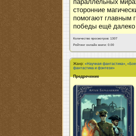
параллельных мира
сторонние магически
помогают главным ге
победы ещё далек
Количество просмотров: 1307
Рейтинг онлайн книги: 0.00
Жанр:
«Научная фантастика»
,
«Бое
фантастика и фэнтези»
Предречение