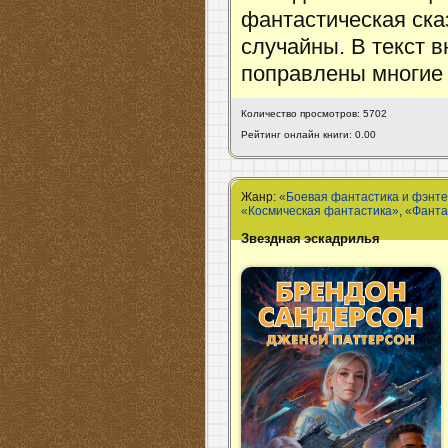
фантастическая ска
случайны. В текст 
поправлены многие 
Количество просмотров: 5702
Рейтинг онлайн книги: 0.00
Жанр:
«Боевая фантастика и фэнт
«Космическая фантастика»
,
«Фанта
Звездная эскадрилья