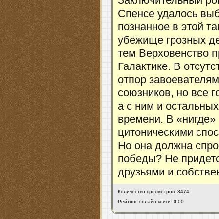
Заключительный ро
Cпенсе удалось выб
познанное в этой та
убежище грозных де
тем Верховенство п
Галактике. В отсут
отпор завоевателям
союзников, но все г
а с ним и остальны
времени. В «нигде»
цитоническими спос
Но она должна спро
победы? Не придетс
друзьями и собстве
Количество просмотров: 3474
Рейтинг онлайн книги: 0.00