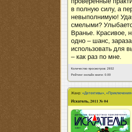
проверенные практи
в полную силу, а пе
невыполнимую! Уда
смелыми? Улыбается
Вранье. Красивое, н
одно – шанс, зараза
использовать для в
– как раз по мне.
Количество просмотров: 2932
Рейтинг онлайн книги: 0.00
Жанр:
«Детективы»
,
«Приключения
Искатель, 2011 № 04