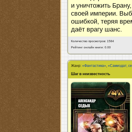
и уничтожить Брану,
своей империи. Выб
ошибкой, теряя вре
даёт врагу шанс.
Количество просмотров: 1584
Рейтинг онлайн книги: 0.00
Жанр:
«Фантастика»
,
«Самиздат, с
Шаг в неизвестность