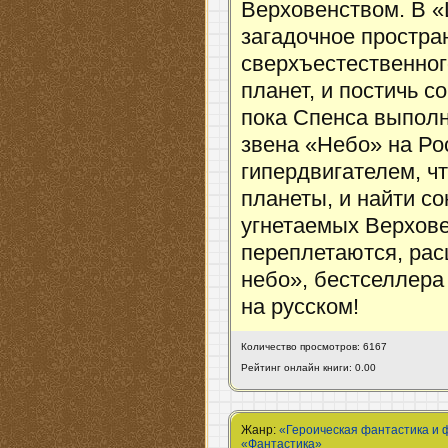
Верховенством. В «
загадочное простра
сверхъестественног
планет, и постичь с
пока Спенса выполн
звена «Небо» на Ро
гипердвигателем, ч
планеты, и найти с
угнетаемых Верхове
переплетаются, ра
небо», бестселлера
на русском!
Количество просмотров: 6167
Рейтинг онлайн книги: 0.00
Жанр:
«Героическая фантастика и 
«Фантастика»