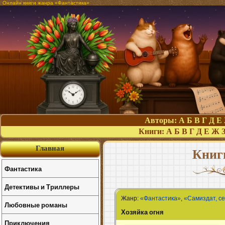
Онлайн книги жанра «Фантастика»
Авторы:
А
Б
В
Г
Д
Е
Книги:
А
Б
В
Г
Д
Е
Ж
Главная
Книг
Фантастика
Детективы и Триллеры
Жанр:
«Фантастика»
,
«Самиздат, с
Любовные романы
Хозяйка огня
Приключения