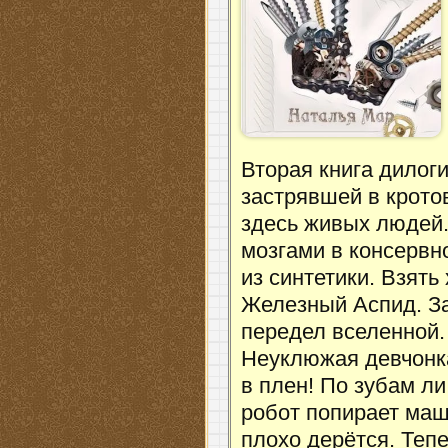
Вторая книга дилоги
застрявшей в кротов
здесь живых людей. 
мозгами в консервн
из синтетики. Взят
Железный Аспид. За
передел вселенной.
Неуклюжая девчонка
в плен! По зубам л
робот попирает маши
плохо дерётся. Тепе