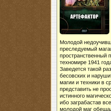
Молодой недоучивши
преследуемый магам
пространственный п
техномире 1941 год
Заведется такой ра
бесовских и наруши
магии и техники в 
представить не про
истинного магическо
ибо заграбастав все
молодой маг обещал