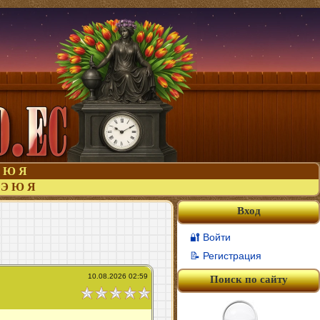
Ю
Я
Э
Ю
Я
Вход
🔐 Войти
📝 Регистрация
10.08.2026 02:59
Поиск по сайту