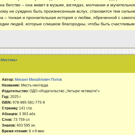
на бегство – она живет в музыке, взглядах, молчании и мучительн
орому не суждено быть произнесенным вслух, становится тем сильн
 – тонкая и пронзительная история о любви, обреченной с самого
гедии людей, которые слишком благородны, чтобы быть счастливым
«Мистика»
Автор:
Михаил Михайлович Попов
Название:
Месть ниоткуда
Издательство:
ОДО «Издательство „Четыре четверти“»
Год:
2025 г
ISBN:
978-985-581-775-9
Страниц:
141 стр.
Абзацев:
3 363 абз.
Слов:
73 759 сл.
Знаков:
403 595 зн.
Время чтения:
6 ч 9 мин