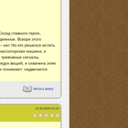
осед главного героя,
деянное. Вскоре этого
 нет. Но кто решился мстить
нкассаторская машина, и
 тревожные сигналы,
ядок вещей, и охвачена этим
се понимают: надвигается
Читать книгу
10.08.2026 02:24