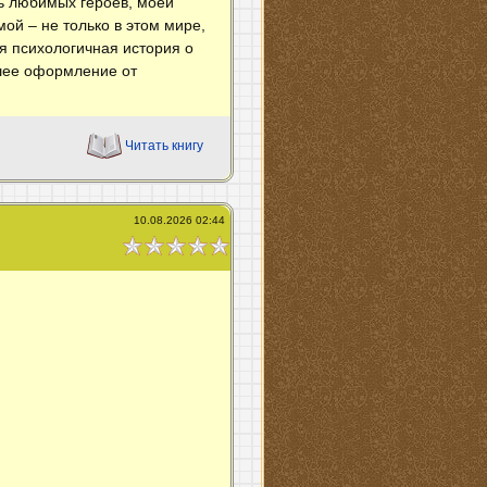
нь любимых героев, моей
ой – не только в этом мире,
я психологичная история о
йшее оформление от
Читать книгу
10.08.2026 02:44