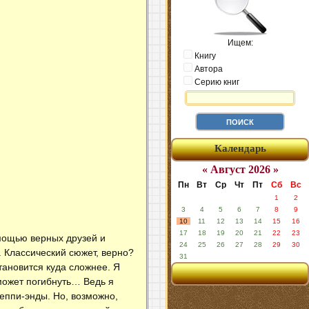
Ищем:
Книгу
Автора
Серию книг
Календарь
« Август 2026 »
Пн
Вт
Ср
Чт
Пт
Сб
Вс
1
2
3
4
5
6
7
8
9
10
11
12
13
14
15
16
17
18
19
20
21
22
23
мощью верных друзей и
24
25
26
27
28
29
30
. Классический сюжет, верно?
31
тановится куда сложнее. Я
о может погибнуть… Ведь я
хеппи-энды. Но, возможно,