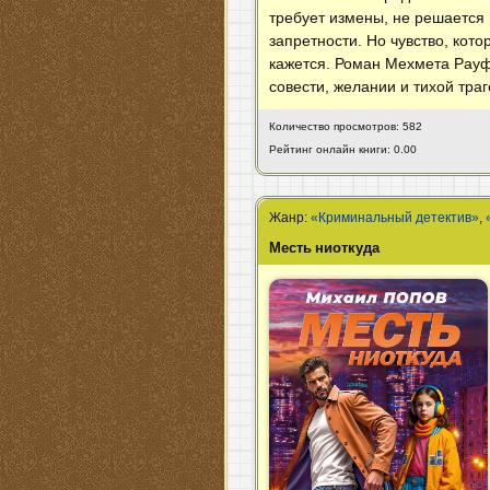
требует измены, не решается 
запретности. Но чувство, кот
кажется. Роман Мехмета Рауфа
совести, желании и тихой тра
Количество просмотров: 582
Рейтинг онлайн книги: 0.00
Жанр:
«Криминальный детектив»
,
Месть ниоткуда