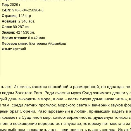
Год:
2026 г
ISBN:
978-5-04-250964-3
Страниц:
148 стр.
Абзацев:
2 346 абз.
Слов:
80 287 сл.
Знаков:
427 536 зн.
Время чтения:
6 ч 42 мин
Перевод книги:
Екатерина Айдынбаш
Язык:
Русский
ь лет. Их жизнь кажется спокойной и размеренной, но однажды лет
к водам Золотого Рога. Ради счастья мужа Суад занимает деньги у 
ждый день выходить в море, а она – вести тихую домашнюю жизнь,
там, среди летних прогулок, морского света и вечерних звуков фо
ный брат Сюрейи. Разочарованный в любви, привыкший видеть в 
ткрывает в Суад иной мир: самоотверженность, душевную тонкость, 
енно восхищение перерастает в чувство, которому нет места в их
ым выбором: сохранить долг – или признать власть сердца. Их люб