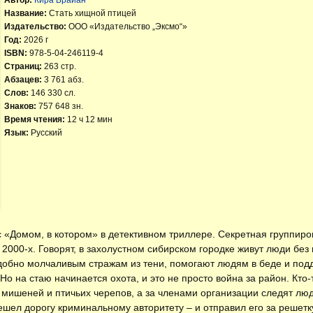
Название:
Стать хищной птицей
Издательство:
ООО «Издательство „Эксмо“»
Год:
2026 г
ISBN:
978-5-04-246119-4
Страниц:
263 стр.
Абзацев:
3 761 абз.
Слов:
146 330 сл.
Знаков:
757 648 зн.
Время чтения:
12 ч 12 мин
Язык:
Русский
 «Домом, в котором» в детективном триллере. Секретная группиро
2000‑х. Говорят, в захолустном сибирском городке живут люди без
добно молчаливым стражам из тени, помогают людям в беде и под
 Но на стаю начинается охота, и это не просто война за район. Кто
мишеней и птичьих черепов, а за членами организации следят люд
ешел дорогу криминальному авторитету – и отправил его за решетку