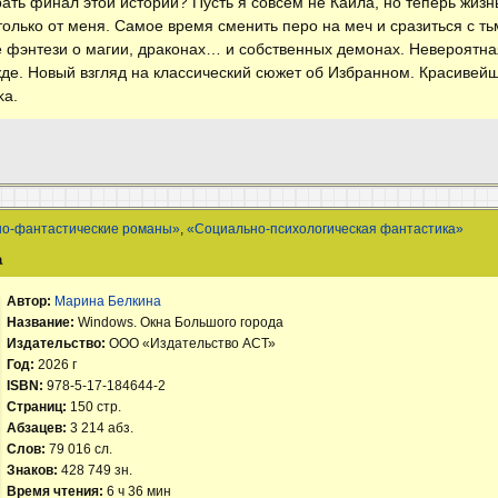
ать финал этой истории? Пусть я совсем не Кайла, но теперь жиз
лько от меня. Самое время сменить перо на меч и сразиться с тьм
е фэнтези о магии, драконах… и собственных демонах. Невероятна
ежде. Новый взгляд на классический сюжет об Избранном. Красиве
ka.
но-фантастические романы»
,
«Социально-психологическая фантастика»
а
Автор:
Марина Белкина
Название:
Windows. Окна Большого города
Издательство:
ООО «Издательство АСТ»
Год:
2026 г
ISBN:
978-5-17-184644-2
Страниц:
150 стр.
Абзацев:
3 214 абз.
Слов:
79 016 сл.
Знаков:
428 749 зн.
Время чтения:
6 ч 36 мин