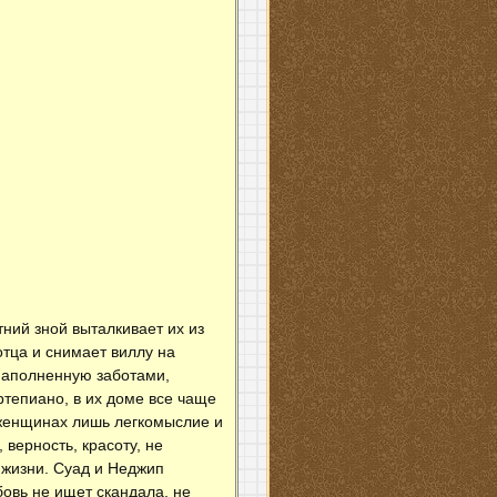
ний зной выталкивает их из
отца и снимает виллу на
 наполненную заботами,
ртепиано, в их доме все чаще
женщинах лишь легкомыслие и
верность, красоту, не
 жизни. Суад и Неджип
овь не ищет скандала, не