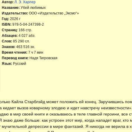
Автор:
Л. Э. Харпер
Название:
Убей любимых
Издательство:
ООО «Издательство „Эксмо“»
Год:
2026 г
ISBN:
978-5-04-247398-2
Страниц:
166 стр.
Абзацев:
4 027 абз.
Слов:
85 290 сл.
Знаков:
463 516 зн.
Время чтения:
7 ч 7 мин
Перевод книги:
Надя Тигровская
Язык:
Русский
только Кайла Старблэйд может положить ей конец. Заручившись по
 кидает вызов коварному злодею и идет навстречу неизвестности»
адаю в мир своей книги и оказываюсь в теле главной героини, все с
 Я знаю даже больше: как устроен этот мир, когда нападет враг, кт
т мучительной депрессии в мире фантазий. Я никогда не верила в 