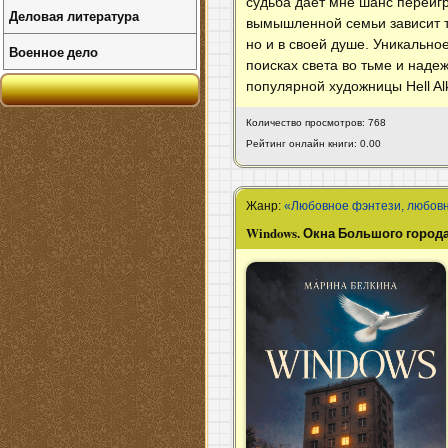
судьба дает мне шанс переигр
Деловая литература
вымышленной семьи зависит то
но и в своей душе. Уникально
Военное дело
поисках света во тьме и над
популярной художницы Hell Al
Количество просмотров: 768
Рейтинг онлайн книги: 0.00
Жанр:
«Любовное фэнтези, любов
Windows. Окна Большого город