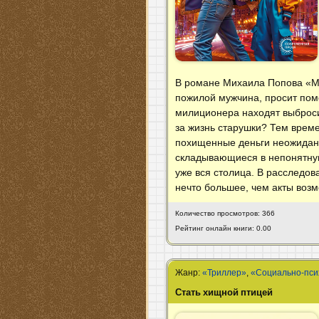
В романе Михаила Попова «Ме
пожилой мужчина, просит помо
милиционера находят выброси
за жизнь старушки? Тем врем
похищенные деньги неожиданн
складывающиеся в непонятную
уже вся столица. В расследов
нечто большее, чем акты воз
Количество просмотров: 366
Рейтинг онлайн книги: 0.00
Жанр:
«Триллер»
,
«Социально-пси
Стать хищной птицей