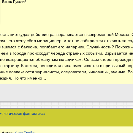
Язык:
Русский
сть ниоткуда» действие разворачивается в современной Москве. С
чь: его жену сбил милиционер, и тот не собирается отвечать за со
вшимся с балкона, погибает его напарник. Случайности? Похоже —
енем в городе происходит череда странных событий. Взрывается и
о возвращаются обманутым вкладчикам. Со всех сторон приходят
 картину. Кажется, невидимая сила вмешивается в привычный пор
ание вовлекаются журналисты, следователи, чиновники, ученые. В
мездия. Но что именно…
хологическая фантастика»
Автор:
Кира Брайан