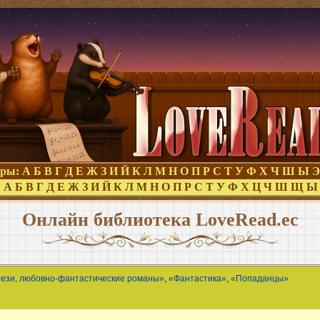
оры:
А
Б
В
Г
Д
Е
Ж
З
И
Й
К
Л
М
Н
О
П
Р
С
Т
У
Ф
Х
Ч
Ш
Ы
Э
:
А
Б
В
Г
Д
Е
Ж
З
И
Й
К
Л
М
Н
О
П
Р
С
Т
У
Ф
Х
Ц
Ч
Ш
Щ
Ы
Онлайн библиотека LoveRead.ec
ези, любовно-фантастические романы»
,
«Фантастика»
,
«Попаданцы»