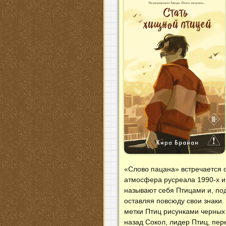
«Слово пацана» встречается с
атмосфера русреала 1990‑х и 
называют себя Птицами и, по
оставляя повсюду свои знаки.
метки Птиц рисунками черных 
назад Сокол, лидер Птиц, пер