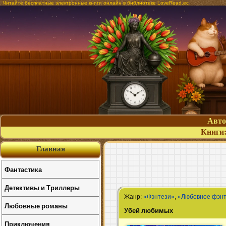
Читайте бесплатные электронные книги онлайн в библиотеке LoveRead.ec
Авт
Книги
Главная
Фантастика
Детективы и Триллеры
Жанр:
«Фэнтези»
,
«Любовное фэнт
Любовные романы
Убей любимых
Приключения