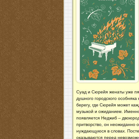
Суад и Сюрейя женаты уже пят
душного городского особняка 
берегу, где Сюрейя может ка
музыкой и ожиданием. Именно 
появляется Неджиб – двоюрод
притворство, он неожиданно о
нуждающуюся в словах. Постеп
оказываются перед невозможн