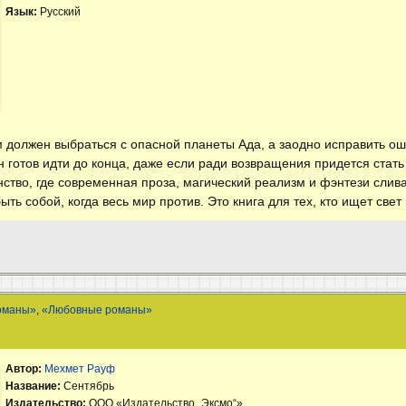
Язык:
Русский
 должен выбраться с опасной планеты Ада, а заодно исправить о
н готов идти до конца, даже если ради возвращения придется стат
нство, где современная проза, магический реализм и фэнтези слива
ть собой, когда весь мир против. Это книга для тех, кто ищет свет 
оманы»
,
«Любовные романы»
Автор:
Мехмет Рауф
Название:
Сентябрь
Издательство:
ООО «Издательство „Эксмо“»