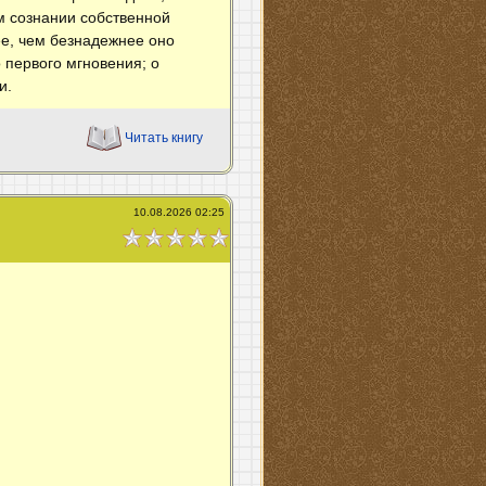
ом сознании собственной
ее, чем безнадежнее оно
 первого мгновения; о
и.
Читать книгу
10.08.2026 02:25