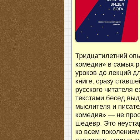
Тридцатилетний оп
комедии» в самых 
уроков до лекций д
книге, сразу ставше
русского читателя 
текстами бесед выд
мыслителя и писат
комедия» — не про
шедевр. Это неуста
ко всем поколениям