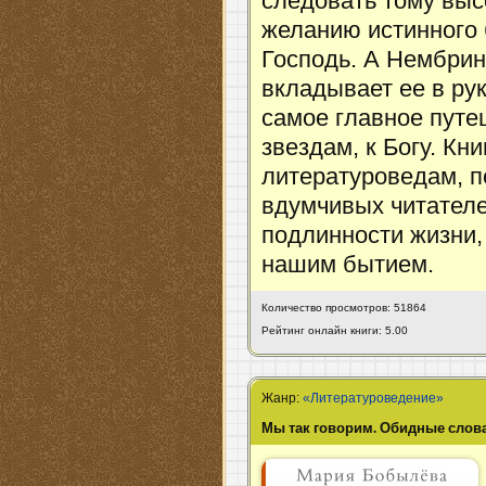
следовать тому выс
желанию истинного 
Господь. А Нембрини
вкладывает ее в рук
самое главное путе
звездам, к Богу. Кн
литературоведам, п
вдумчивых читателе
подлинности жизни,
нашим бытием.
Количество просмотров: 51864
Рейтинг онлайн книги: 5.00
Жанр:
«Литературоведение»
Мы так говорим. Обидные слова