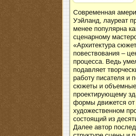
Современная америк
Уэйланд, лауреат п
менее популярна ка
сценарному мастерс
«Архитектура сюжет
повествования – це
процесса. Ведь уме
подавляет творчески
работу писателя и 
сюжеты и объемные 
проектирующему зда
формы движется от 
художественном про
состоящий из десят
Далее автор послед
структуре сцены и 