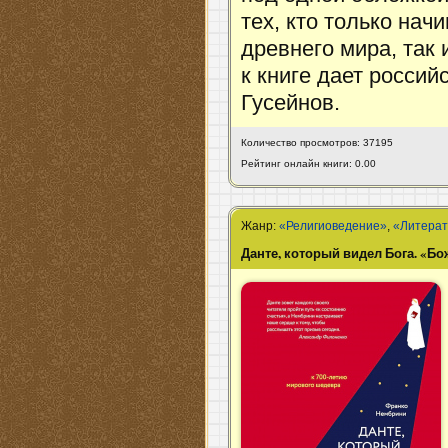
тех, кто только нач
древнего мира, так
к книге дает россий
Гусейнов.
Количество просмотров: 37195
Рейтинг онлайн книги: 0.00
Жанр:
«Религиоведение»
,
«Литера
Данте, который видел Бога. «Б