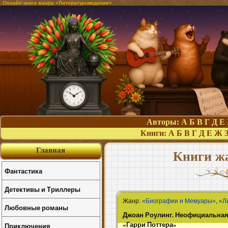
Онлайн книги жанра «Литературоведение»
Авторы:
А
Б
В
Г
Д
Е
Книги:
А
Б
В
Г
Д
Е
Ж
Главная
Книги ж
Фантастика
Детективы и Триллеры
Жанр:
«Биографии и Мемуары»
,
«Л
Любовные романы
Джоан Роулинг. Неофициальная
«Гарри Поттера»
Приключения