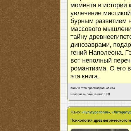
момента в истории 
увлечение мистикой
бурным развитием 
массового мышлени
тайну древнеегипет
динозаврами, подар
гений Наполеона. Г
вот неполный переч
романтизма. О его 
эта книга.
Количество просмотров: 45754
Рейтинг онлайн книги: 0.00
Жанр:
«Культурология»
,
«Литерату
Психология древнегреческого 