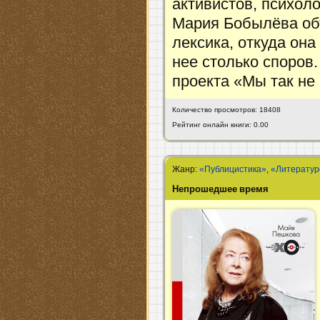
активистов, психол
Мария Бобылёва объ
лексика, откуда она
нее столько споров
проекта «Мы так не
Количество просмотров: 18408
Рейтинг онлайн книги: 0.00
Жанр:
«Публицистика»
,
«Литератур
Непрошедшее время