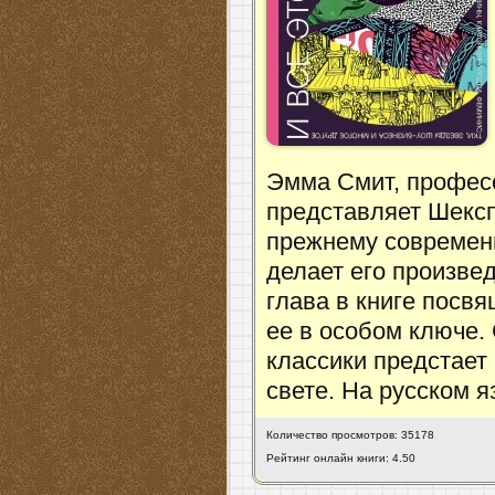
Эмма Смит, профес
представляет Шексп
прежнему современн
делает его произве
глава в книге посв
ее в особом ключе.
классики предстает
свете. На русском 
Количество просмотров: 35178
Рейтинг онлайн книги: 4.50