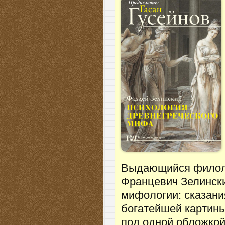
Выдающийся филоло
Францевич Зелински
мифологии: сказани
богатейшей картин
под одной обложкой,