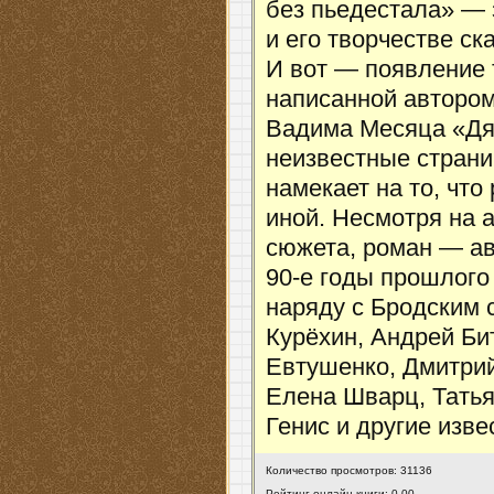
без пьедестала» — 
и его творчестве ск
И вот — появление 
написанной автором
Вадима Месяца «Дя
неизвестные страни
намекает на то, чт
иной. Несмотря на 
сюжета, роман — ав
90-е годы прошлого
наряду с Бродским 
Курёхин, Андрей Би
Евтушенко, Дмитрий
Елена Шварц, Татья
Генис и другие изв
Количество просмотров: 31136
Рейтинг онлайн книги: 0.00