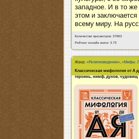
западное. И в то же
этом и заключаетс
всему миру. На рус
Количество просмотров: 37863
Рейтинг онлайн книги: 3.75
Жанр:
«Религиоведение»
,
«Мифы. Л
Классическая мифология от А до
героинь, нимф, духов, чудовищ