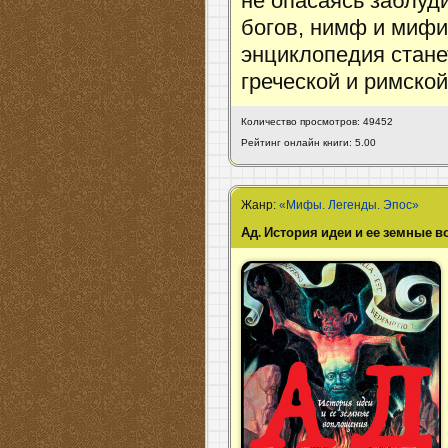
не опасаясь заблуди
богов, нимф и мифи
энциклопедия стане
греческой и римско
Количество просмотров: 49452
Рейтинг онлайн книги: 5.00
Жанр:
«Мифы. Легенды. Эпос»
Ад. История идеи и ее земные 