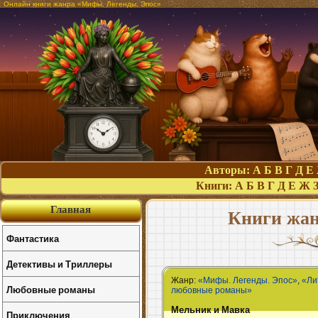
Онлайн книги жанра «Мифы. Легенды. Эпос»
Авторы:
А
Б
В
Г
Д
Е
Книги:
А
Б
В
Г
Д
Е
Ж
Главная
Книги жан
Фантастика
Детективы и Триллеры
Жанр:
«Мифы. Легенды. Эпос»
,
«Ли
Любовные романы
любовные романы»
Мельник и Мавка
Приключения