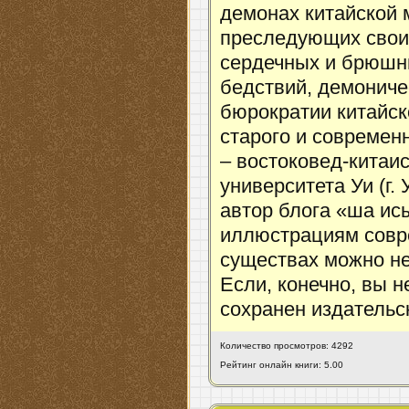
демонах китайской 
преследующих своих
сердечных и брюшны
бедствий, демониче
бюрократии китайск
старого и современ
– востоковед-китаи
университета Уи (г.
автор блога «ша ис
иллюстрациям совр
существах можно не
Если, конечно, вы 
сохранен издательск
Количество просмотров: 4292
Рейтинг онлайн книги: 5.00