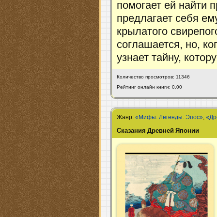
помогает ей найти 
предлагает себя ем
крылатого свирепог
соглашается, но, ко
узнает тайну, кото
Количество просмотров: 11346
Рейтинг онлайн книги: 0.00
Жанр:
«Мифы. Легенды. Эпос»
,
«Др
Сказания Древней Японии