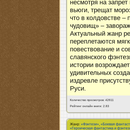
несмотря на запрет
вьюги, трещат мороз
что в колдовстве –
чудовищ» – завораж
Актуальный жанр ре
переплетаются мягк
повествование и с
славянского фэнтез
истории возрождает
удивительных созда
издревле присутст
Руси.
Количество просмотров: 42611
Рейтинг онлайн книги: 2.83
Жанр:
«Фэнтези»
,
«Боевая фантаст
«Героическая фантастика и фэнтез