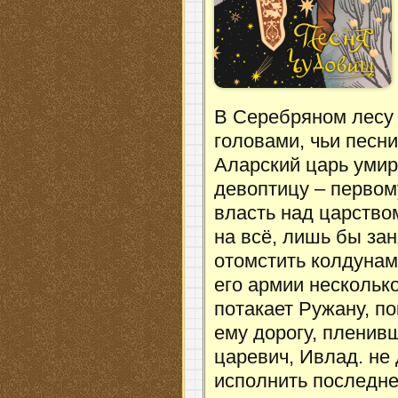
В Серебряном лесу 
головами, чьи песн
Аларский царь умир
девоптицу – первом
власть над царство
на всё, лишь бы за
отомстить колдунам
его армии несколько
потакает Ружану, п
ему дорогу, плени
царевич, Ивлад. не 
исполнить последне