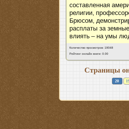
составленная амер
религии, профессор
Брюсом, демонстрир
расплаты за земные
влиять – на умы лю
Количество просмотров: 19048
Рейтинг онлайн книги: 0.00
Страницы он
20
1