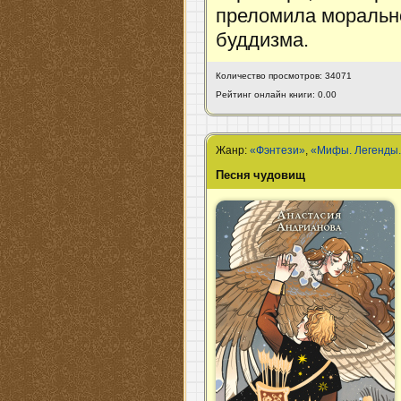
преломила моральн
буддизма.
Количество просмотров: 34071
Рейтинг онлайн книги: 0.00
Жанр:
«Фэнтези»
,
«Мифы. Легенды.
Песня чудовищ