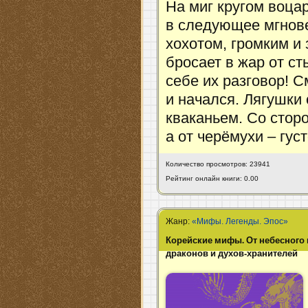
На миг кругом воца
в следующее мгнове
хохотом, громким и 
бросает в жар от ст
себе их разговор! С
и начался. Лягушки
кваканьем. Со стор
а от черёмухи – гу
Количество просмотров: 23941
Рейтинг онлайн книги: 0.00
Жанр:
«Мифы. Легенды. Эпос»
Корейские мифы. От небесного 
драконов и духов-хранителей