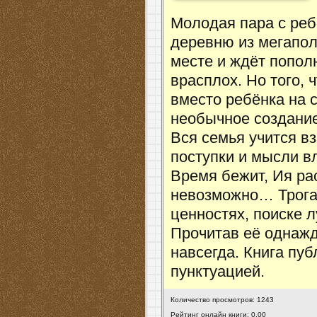
Молодая пара с реб
деревню из мегапол
месте и ждёт попо
врасплох. Но того, 
вместо ребёнка на 
необычное создание
Вся семья учится в
поступки и мысли в
Время бежит, Ия ра
невозможно… Трогат
ценностях, поиске 
Прочитав её однажд
навсегда. Книга пу
пунктуацией.
Количество просмотров: 1243
Рейтинг онлайн книги: 0.00