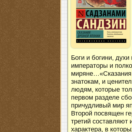
Боги и богини, духи
императоры и полк
миряне…«Сказания 
знатокам, и цените
людям, которые тол
первом разделе сбо
причудливый мир яп
Второй посвящен ге
третий составляют 
характера, в котор