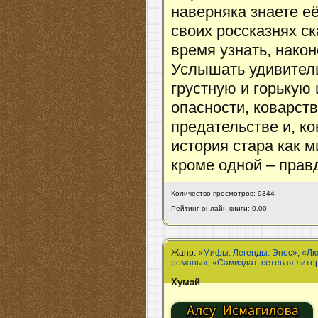
наверняка знаете её
своих россказнях с
время узнать, након
Услышать удивитель
грустную и горькую 
опасности, коварств
предательстве и, к
история стара как 
кроме одной – прав
Количество просмотров: 9344
Рейтинг онлайн книги: 0.00
Жанр:
«Мифы. Легенды. Эпос»
,
«Лю
романы»
,
«Самиздат, сетевая лите
Хумай