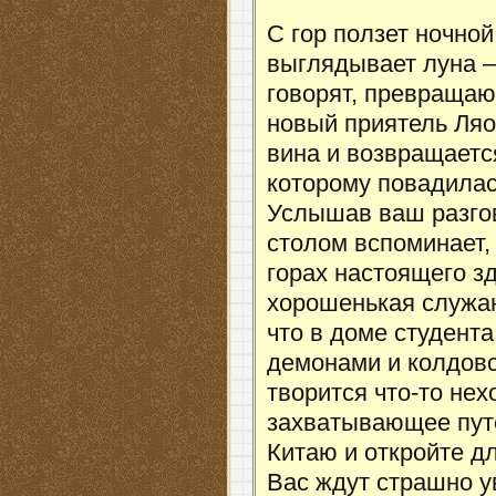
С гор ползет ночной
выглядывает луна – 
говорят, превраща
новый приятель Ляо
вина и возвращается
которому повадилас
Услышав ваш разгов
столом вспоминает,
горах настоящего зд
хорошенькая служан
что в доме студента
демонами и колдовст
творится что-то не
захватывающее пут
Китаю и откройте д
Вас ждут страшно у