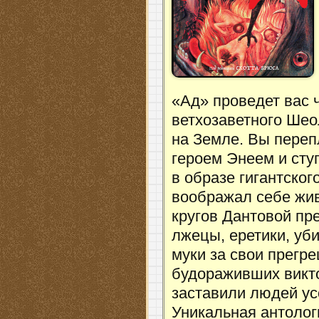
«Ад» проведет вас ч
ветхозаветного Шео
на Земле. Вы переп
героем Энеем и сту
в образе гигантског
воображал себе жив
кругов Дантовой пр
лжецы, еретики, уб
муки за свои прегр
будораживших викто
заставили людей ус
Уникальная антолог