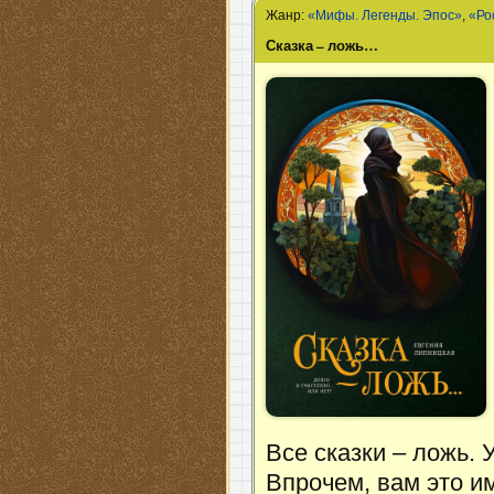
Жанр:
«Мифы. Легенды. Эпос»
,
«Ро
Сказка – ложь…
Все сказки – ложь. 
Впрочем, вам это им