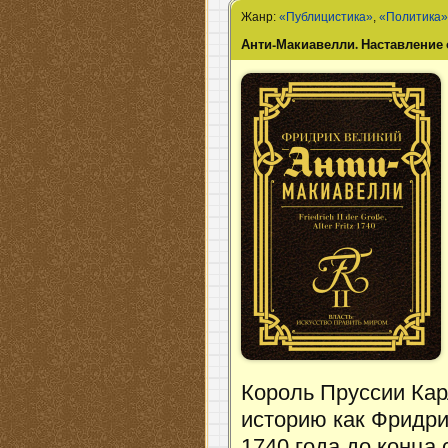
Жанр:
«Публицистика»
,
«Политика
Анти-Макиавелли. Наставление 
Король Пруссии Кар
историю как Фридри
1740 года до конца 