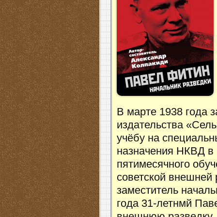
В марте 1938 года 
издательства «Сель
учёбу на специальн
назначения НКВД в 
пятимесячного обуч
советской внешней 
заместитель началь
года 31-летнмй Пав
внешнюю разведку. 