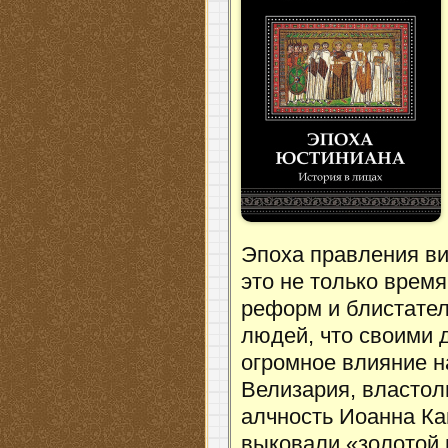
Эпоха правления в
это не только врем
реформ и блистате
людей, что своими 
огромное влияние н
Велизария, властол
алчность Иоанна Ка
выковали «золотой 