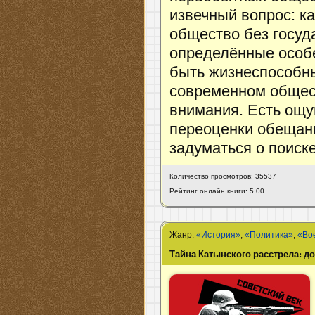
извечный вопрос: к
общество без госуд
определённые особ
быть жизнеспособн
современном общест
внимания. Есть ощу
переоценки обещанн
задуматься о поиск
Количество просмотров: 35537
Рейтинг онлайн книги: 5.00
Жанр:
«История»
,
«Политика»
,
«Во
Тайна Катынского расстрела: до