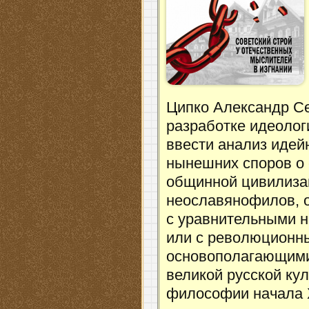
Ципко Александр Се
разработке идеолог
ввести анализ идей
нынешних споров о 
общинной цивилиза
неославянофилов, о
с уравнительными 
или с революционны
основополагающими
великой русской кул
философии начала X