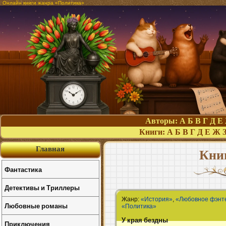
Онлайн книги жанра «Политика»
Авторы:
А
Б
В
Г
Д
Е
Книги:
А
Б
В
Г
Д
Е
Ж
Главная
Кни
Фантастика
Детективы и Триллеры
Жанр:
«История»
,
«Любовное фэнт
Любовные романы
«Политика»
У края бездны
Приключения