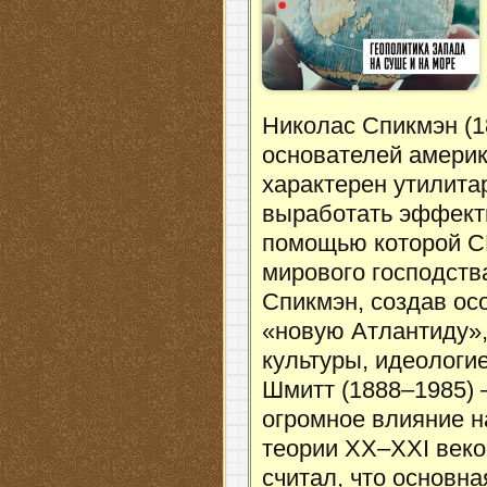
Николас Спикмэн (1
основателей америк
характерен утилита
выработать эффект
помощью которой С
мирового господства
Спикмэн, создав ос
«новую Атлантиду»
культуры, идеологи
Шмитт (1888–1985) 
огромное влияние н
теории XX–XXI веко
считал, что основна