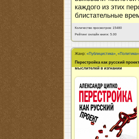
каждого из этих пе
блистательные вре
Количество просмотров: 15480
Рейтинг онлайн книги: 5.00
Жанр:
«Публицистика»
,
«Политика
Перестройка как русский проект
мыслителей в изгнании