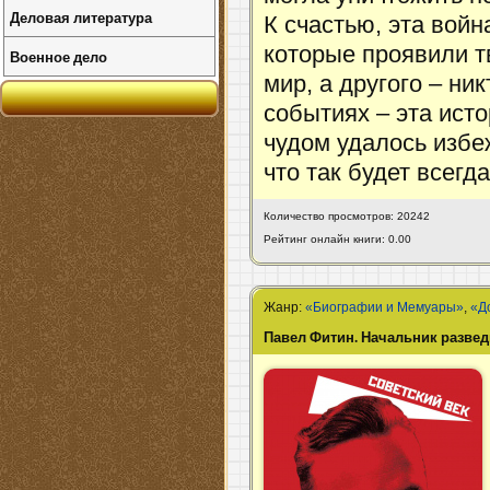
Деловая литература
К счастью, эта вой
которые проявили т
Военное дело
мир, а другого – ни
событиях – эта исто
чудом удалось избеж
что так будет всегда
Количество просмотров: 20242
Рейтинг онлайн книги: 0.00
Жанр:
«Биографии и Мемуары»
,
«Д
Павел Фитин. Начальник разве