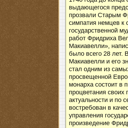
выдающегося предс
прозвали Старым Ф
симпатия немцев к 
государственной му
работ Фридриха Вел
Макиавелли», напис
было всего 28 лет. 
Макиавелли и его з
стал одним из самы
просвещенной Европ
монарха состоит в 
процветания своих 
актуальности и по с
востребован в каче
управления государ
произведение Фрид