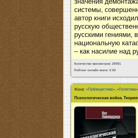
значения демонтажа
системы, совершенн
автор книги исходил 
русскую общественн
русскими гениями, 
национальную катас
– как насилие над р
Количество просмотров: 29591
Рейтинг онлайн книги: 0.00
Жанр:
«Публицистика»
,
«Политика
Психологическая война. Теория