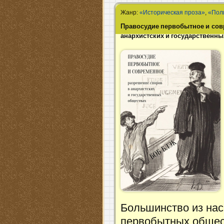
Жанр:
«Историческая проза»
,
«Пол
Правосудие первобытное и сов
анархистских и государственны
Большинство из нас
первобытных общест