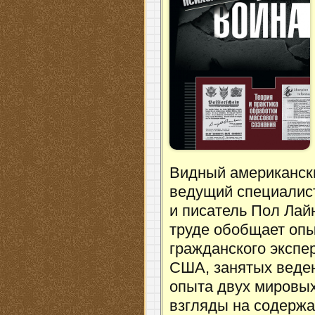
Видный американски
ведущий специалист
и писатель Пол Ла
труде обобщает опы
гражданского экспе
США, занятых веден
опыта двух мировых
взгляды на содерж