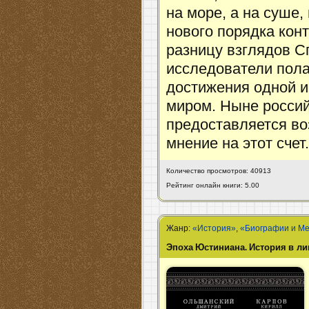
на море, а на суше
нового порядка кон
разницу взглядов С
исследователи пола
достижения одной и
миром. Ныне росси
предоставляется во
мнение на этот счет
Количество просмотров: 40913
Рейтинг онлайн книги: 5.00
Жанр:
«История»
,
«Биографии и М
Эпоха Юстиниана. История в ли