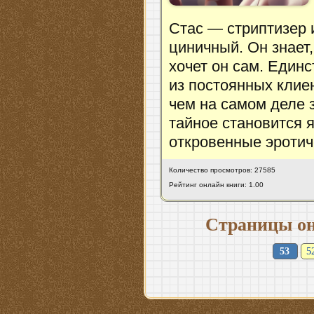
Стас — стриптизер 
циничный. Он знает,
хочет он сам. Един
из постоянных клиен
чем на самом деле
тайное становится 
откровенные эротич
Количество просмотров: 27585
Рейтинг онлайн книги: 1.00
Страницы он
53
5