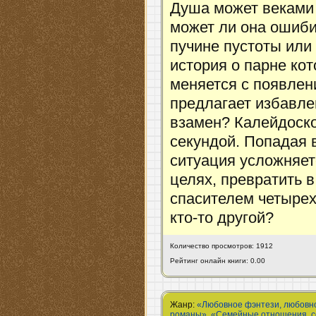
Душа может веками 
может ли она ошиби
пучине пустоты или
история о парне ко
меняется с появлен
предлагает избавлен
взамен? Калейдоско
секундой. Попадая 
ситуация усложняет
целях, превратить в
спасителем четырех 
кто-то другой?
Количество просмотров: 1912
Рейтинг онлайн книги: 0.00
Жанр:
«Любовное фэнтези, любовн
романы»
,
«Семейные отношения, с