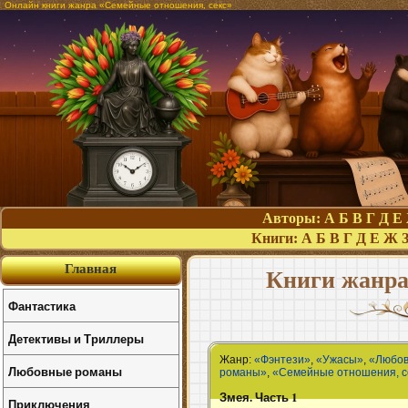
Онлайн книги жанра «Семейные отношения, секс»
Авторы:
А
Б
В
Г
Д
Е
Книги:
А
Б
В
Г
Д
Е
Ж
Главная
Книги жанра
Фантастика
Детективы и Триллеры
Жанр:
«Фэнтези»
,
«Ужасы»
,
«Любов
Любовные романы
романы»
,
«Семейные отношения, с
Змея. Часть 1
Приключения