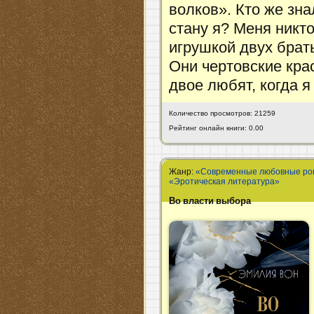
волков». Кто же зна
стану я? Меня никто
игрушкой двух брат
Они чертовские кра
двое любят, когда я
Количество просмотров: 21259
Рейтинг онлайн книги: 0.00
Жанр:
«Современные любовные р
«Эротическая литература»
Во власти выбора