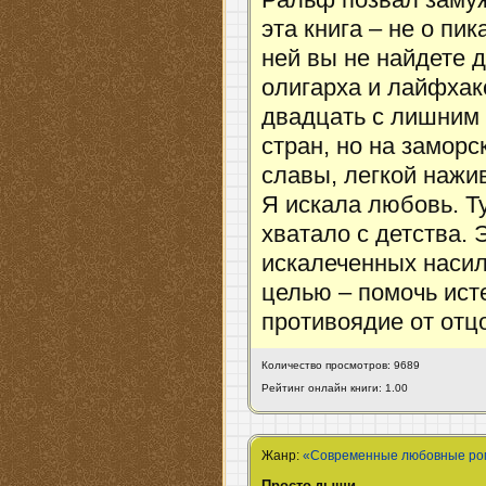
Ральф позвал замуж
эта книга – не о пи
ней вы не найдете 
олигарха и лайфхак
двадцать с лишним 
стран, но на заморс
славы, легкой нажи
Я искала любовь. Т
хватало с детства. 
искалеченных насил
целью – помочь ист
противоядие от отц
Количество просмотров: 9689
Рейтинг онлайн книги: 1.00
Жанр:
«Современные любовные р
Просто дыши