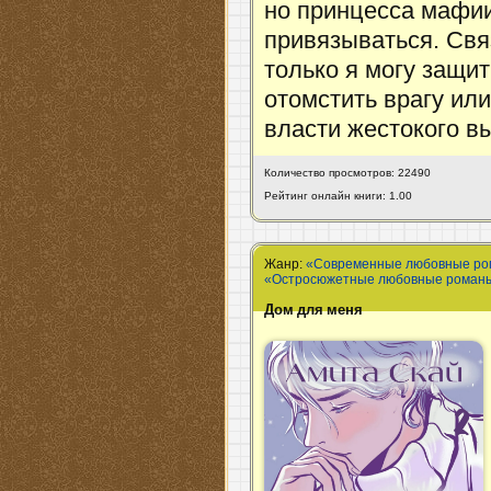
но принцесса мафии
привязываться. Свя
только я могу защи
отомстить врагу или
власти жестокого 
Количество просмотров: 22490
Рейтинг онлайн книги: 1.00
Жанр:
«Современные любовные р
«Остросюжетные любовные роман
Дом для меня