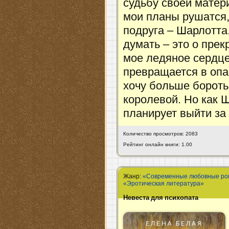
судьбу своей матер
мои планы рушатся,
подруга – Шарлотта.
думать – это о пре
мое ледяное сердце
превращается в опа
хочу больше бороть
королевой. Но как Ш
планирует выйти за 
Количество просмотров: 2083
Рейтинг онлайн книги: 1.00
Жанр:
«Современные любовные р
«Эротическая литература»
Невеста для психопата