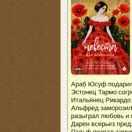
Араб Юсуф подарил 
Эстонец Тармо сог
Итальянец Рикардо 
Альфред заморозил
разыграл любовь и
Дарен всерьез пред