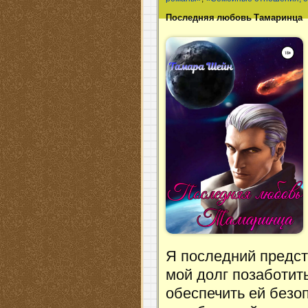
Последняя любовь Тамаринца
Я последний предст
мой долг позаботит
обеспечить ей безо