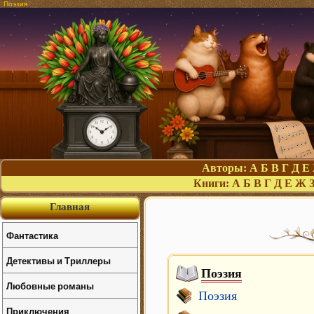
Поэзия
Авторы:
А
Б
В
Г
Д
Е
Книги:
А
Б
В
Г
Д
Е
Ж
Главная
Фантастика
Детективы и Триллеры
Поэзия
Любовные романы
Поэзия
Приключения