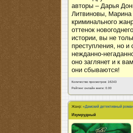
авторы – Дарья Дон
Литвиновы, Марина 
криминального жан
оттенок новогоднег
истории, вы не толь
преступления, но и 
нежданно-негаданно
оно заглянет и к ва
они сбываются!
Количество просмотров: 16243
Рейтинг онлайн книги: 0.00
Жанр:
«Дамский детективный рома
Изумрудный