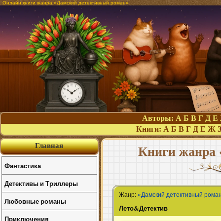
Онлайн книги жанра «Дамский детективный роман»
Авторы:
А
Б
В
Г
Д
Е
Книги:
А
Б
В
Г
Д
Е
Ж
Главная
Книги жанра 
Фантастика
Детективы и Триллеры
Жанр:
«Дамский детективный рома
Любовные романы
Лето&Детектив
Приключения