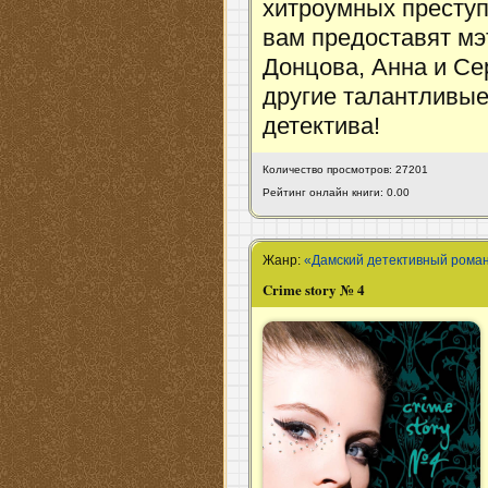
хитроумных преступ
вам предоставят мэ
Донцова, Анна и Се
другие талантливые
детектива!
Количество просмотров: 27201
Рейтинг онлайн книги: 0.00
Жанр:
«Дамский детективный рома
Crime story № 4