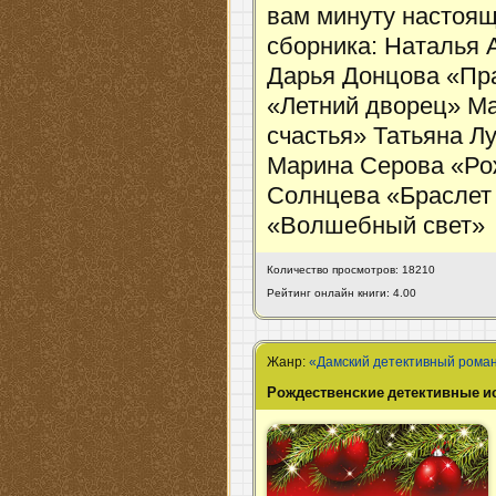
вам минуту настоящ
сборника: Наталья 
Дарья Донцова «Пра
«Летний дворец» М
счастья» Татьяна Л
Марина Серова «Ро
Солнцева «Браслет
«Волшебный свет»
Количество просмотров: 18210
Рейтинг онлайн книги: 4.00
Жанр:
«Дамский детективный рома
Рождественские детективные и