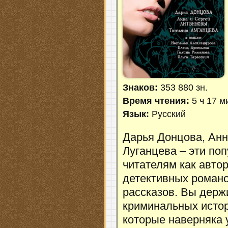
Знаков:
353 880 зн.
Время чтения:
5 ч 17 м
Язык:
Русский
Дарья Донцова, Анн
Луганцева – эти по
читателям как авто
детективных романо
рассказов. Вы держ
криминальных истор
которые наверняка у