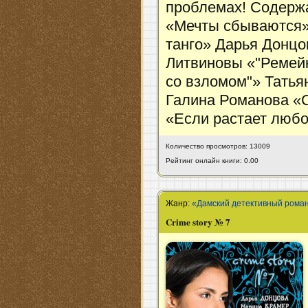
проблемах! Содерж
«Мечты сбываются»
танго» Дарья Донцо
Литвиновы «"Ремейк
со взломом"» Татья
Галина Романова «
«Если растает люб
Количество просмотров: 13009
Рейтинг онлайн книги: 0.00
Жанр:
«Дамский детективный рома
Crime story № 7