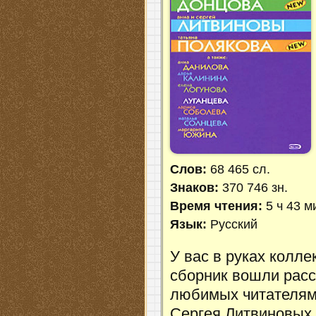
Слов:
68 465 сл.
Знаков:
370 746 зн.
Время чтения:
5 ч 43 м
Язык:
Русский
У вас в руках колл
сборник вошли расс
любимых читателям
Сергея Литвиновых,