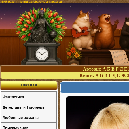
Биография и книги автора Ольга Тарасевич
Авторы:
А
Б
В
Г
Д
Е
Книги:
А
Б
В
Г
Д
Е
Ж
Главная
Фантастика
Детективы и Триллеры
Любовные романы
Приключения