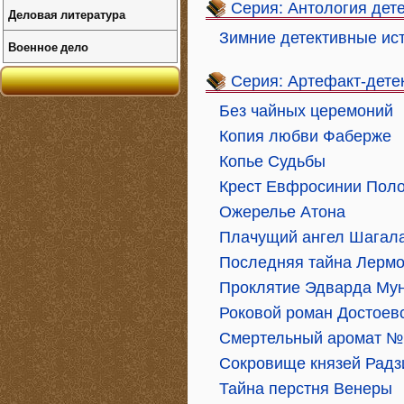
Серия: Антология дет
Деловая литература
Зимние детективные ис
Военное дело
Серия: Артефакт-дете
Без чайных церемоний
Копия любви Фаберже
Копье Судьбы
Крест Евфросинии Пол
Ожерелье Атона
Плачущий ангел Шагал
Последняя тайна Лерм
Проклятие Эдварда Му
Роковой роман Достоев
Смертельный аромат №
Сокровище князей Рад
Тайна перстня Венеры