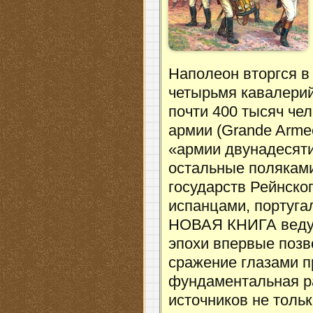
Наполеон вторгся в
четырьмя кавалери
почти 400 тысяч че
армии (Grande Armee
«армии двунадесят
остальные поляками
государств Рейнско
испанцами, португа
НОВАЯ КНИГА ведущ
эпохи впервые позв
сражение глазами п
фундаментальная р
источников не толь