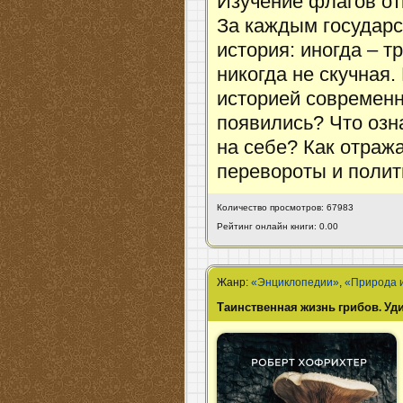
Изучение флагов от
За каждым государ
история: иногда – т
никогда не скучная.
историей современн
появились? Что озн
на себе? Как отраж
перевороты и полит
Количество просмотров: 67983
Рейтинг онлайн книги: 0.00
Жанр:
«Энциклопедии»
,
«Природа 
Таинственная жизнь грибов. Уд