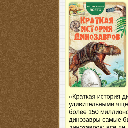
«Краткая история д
удивительными яще
более 150 миллионов
динозавры самые б
динозавров; все ли