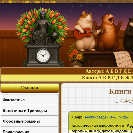
Онлайн книги жанра «Энциклопедии»
Авторы:
А
Б
В
Г
Д
Е
Книги:
А
Б
В
Г
Д
Е
Ж
Главная
Книги
Фантастика
Детективы и Триллеры
Жанр:
«Религиоведение»
,
«Мифы. Л
Любовные романы
Классическая мифология от А до
героинь, нимф, духов, чудовищ
Приключения