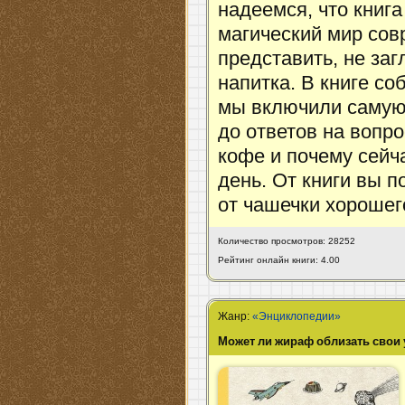
надеемся, что книга
магический мир сов
представить, не заг
напитка. В книге со
мы включили самую
до ответов на вопр
кофе и почему сейч
день. От книги вы 
от чашечки хорошег
Количество просмотров: 28252
Рейтинг онлайн книги: 4.00
Жанр:
«Энциклопедии»
Может ли жираф облизать свои