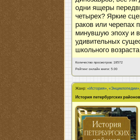
одни ящеры передви
четырех? Яркие сце
раков или черепах 
минувшую эпоху и в
удивительных сущес
школьного возраста
Количество просмотров: 18572
Рейтинг онлайн книги: 5.00
Жанр:
«История»
,
«Энциклопедии»
История петербургских районо