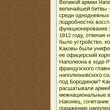
Великой армии Нап
величайшей битвы –
среди однодневных 
подробностях восс
функционирования 
1812 году, отвечая
было устройство, к
Каковы были унифо
ее офицерский корп
Наполеона в ходе Р
французского глав
наполеоновского со
под Бородином? Как
расшатывали армей
межнациональные в
Наконец, сочетание
поражению наполео