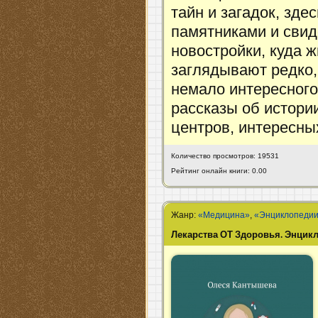
тайн и загадок, зде
памятниками и свид
новостройки, куда ж
заглядывают редко,
немало интересного
рассказы об истори
центров, интересны
Количество просмотров: 19531
Рейтинг онлайн книги: 0.00
Жанр:
«Медицина»
,
«Энциклопеди
Лекарства ОТ Здоровья. Энцикл