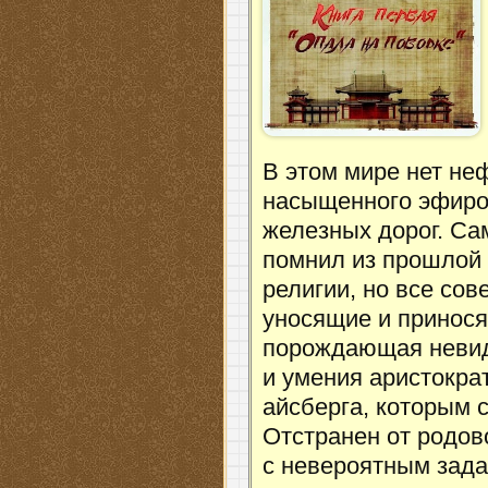
В этом мире нет неф
насыщенного эфиром
железных дорог. Сам
помнил из прошлой 
религии, но все со
уносящие и принося
порождающая невид
и умения аристокра
айсберга, которым 
Отстранен от родово
с невероятным зада