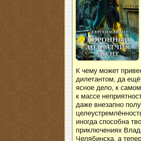
К чему может приве
дилетантом, да ещё
ясное дело, к само
к массе неприятнос
даже внезапно полу
целеустремлённость
иногда способна тво
приключениях Влад
Челябинска, а тепе