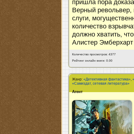
пришла пора доказат
Верный револьвер,
слуги, могуществен
количество взрывча
должно хватить, что
Алистер Эмберхарт 
Количество просмотров: 4377
Рейтинг онлайн книги: 0.00
Жанр:
«Детективная фантастика»
,
«Самиздат, сетевая литература»
Агент