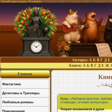
Онлайн книги жанра «Стимпанк»
Авторы:
А
Б
В
Г
Д
Е
Книги:
А
Б
В
Г
Д
Е
Ж
Главная
Кни
Фантастика
Детективы и Триллеры
Жанр:
«Любовное фэнтези, любовн
Любовные романы
«Самиздат, сетевая литература»
Теория механизмов и души
Приключения