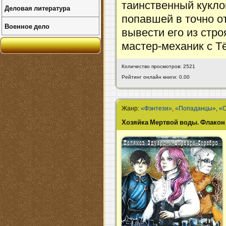
таинственный кукло
Деловая литература
попавшей в точно о
Военное дело
вывести его из стро
мастер-механик с Т
Количество просмотров: 2521
Рейтинг онлайн книги: 0.00
Жанр:
«Фэнтези»
,
«Попаданцы»
,
«
Хозяйка Мертвой воды. Флакон 