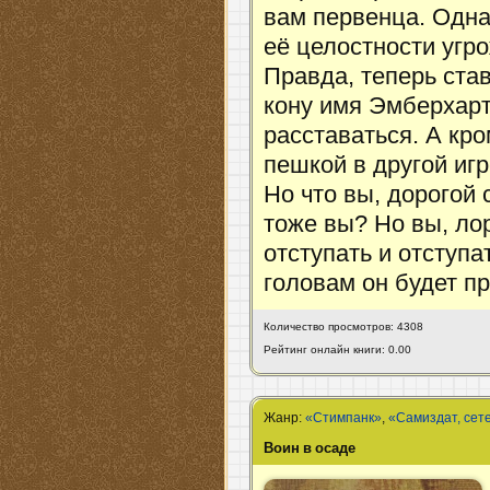
вам первенца. Одна
её целостности угро
Правда, теперь ста
кону имя Эмберхарт
расставаться. А кро
пешкой в другой игр
Но что вы, дорогой 
тоже вы? Но вы, ло
отступать и отступа
головам он будет п
Количество просмотров: 4308
Рейтинг онлайн книги: 0.00
Жанр:
«Стимпанк»
,
«Самиздат, сет
Воин в осаде