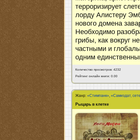
терроризирует слет
лорду Алистеру Эмб
нового домена зава
Необходимо разобра
грибы, как вокруг н
частными и глобаль
одним единственн
Количество просмотров: 4232
Рейтинг онлайн книги: 0.00
Жанр:
«Стимпанк»
,
«Самиздат, сет
Рыцарь в клетке