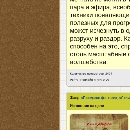
пара и эфира, всео
техники появляющие
полезных для прогр
может исчезнуть в о
разруху и раздор. К
способен на это, сп
столь масштабные 
волшебства.
Количество просмотров: 2404
Рейтинг онлайн книги: 0.00
Жанр:
«Городское фэнтези»
,
«Стим
Изгнанник на цепи