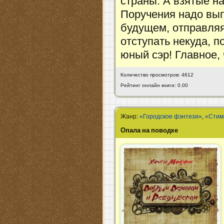
страны. А взятые на
Поручения надо вып
будущем, отправляя
отступать некуда, п
юный сэр! Главное,
Количество просмотров: 4612
Рейтинг онлайн книги: 0.00
Жанр:
«Городское фэнтези»
,
«Стим
Опала на поводке