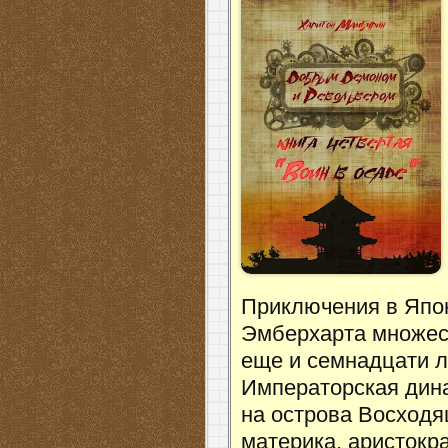
Приключения в Япон
Эмберхарта множес
еще и семнадцати л
Императорская дина
на острова Восходя
материка, аристокр