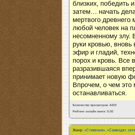
близких, победить 
затем… начать дела
мертвого древнего 
любой человек на п
несомненному злу. В
руки кровью, вновь
эфир и гладий, тех
порох и кровь. Все 
разразившаяся впер
принимает новую фо
Впрочем, о чем это
останавливаться.
Количество просмотров: 4403
Рейтинг онлайн книги: 0.00
Жанр:
«Стимпанк»
,
«Самиздат, сет