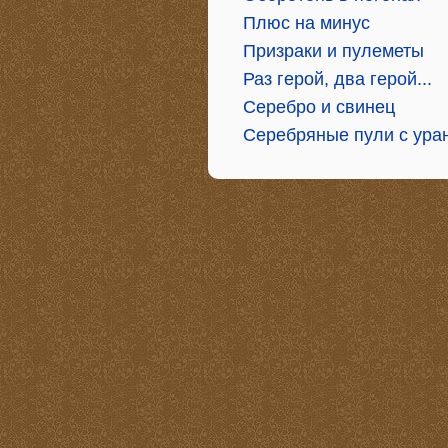
Плюс на минус
Призраки и пулеметы
Раз герой, два герой...
Серебро и свинец
Серебряные пули с ура