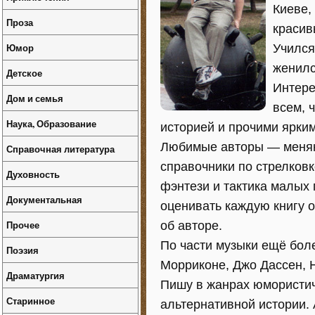
Киеве,
Проза
красив
Юмор
Учился
женилс
Детское
Интере
Дом и семья
всем, 
Наука, Образование
историей и прочими ярки
Любимые авторы — меняют
Справочная литература
справочники по стрелковк
Духовность
фэнтези и тактика малых
Документальная
оценивать каждую книгу 
Прочее
об авторе.
По части музыки ещё бол
Поэзия
Морриконе, Джо Дассен, Н
Драматургия
Пишу в жанрах юмористич
Старинное
альтернативной истории.