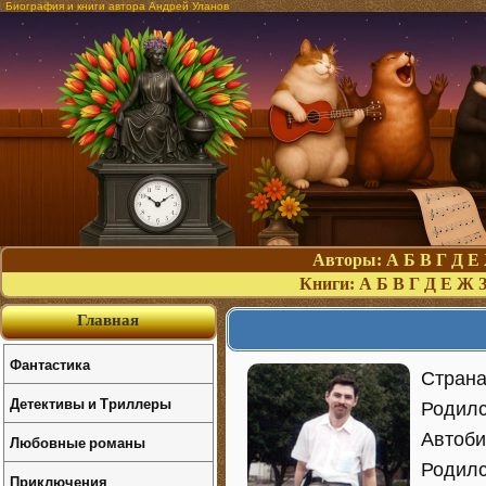
Биография и книги автора Андрей Уланов
Авторы:
А
Б
В
Г
Д
Е
Книги:
А
Б
В
Г
Д
Е
Ж
Главная
Фантастика
Страна
Детективы и Триллеры
Родилс
Автоби
Любовные романы
Родилс
Приключения