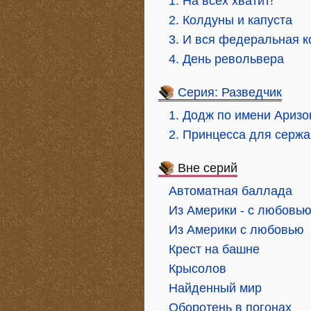
1. На всех хватит!
2. Колдуны и капуста
3. И вся федеральная 
4. День револьвера
Серия: Разведчик
1. Додж по имени Аризо
2. Принцесса для сержа
Вне серий
Автоматная баллада
Из Америки - с любовь
Из Америки с любовью
Крест на башне
Крысолов
Найденный мир
Оборотень в погонах