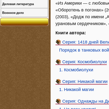
«Из Америки — с любовью»
Деловая литература
«Оборотень в погонах» (2
Военное дело
(2003), «Додж по имени „
урановым сердечником», «
Книги автора:
Серия: 1418 дней Вел
Порядок в танковых вой
Серия: Космобиолухи
1. Космобиолухи
Серия: Никакой магии
1. Никакой магии
Серия: Однажды на Д