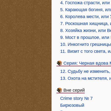
4. Госпожа страсти, или
5. Карающая богиня, ил
6. Королева мести, или 
7. Роскошная хищница,
8. Хозяйка жизни, или В
9. Мост в прошлое, или
10. Инкогнито грешницы
11. Визит с того света,
Серия: Черная вдова 
12. Судьбу не изменить
13. Охота на мстителя,
Вне серий
Crime story № 7
Бирюзовый