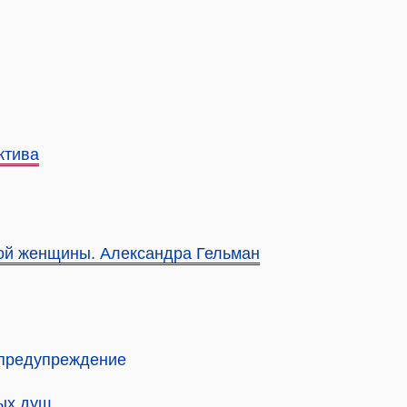
ктива
ой женщины. Александра Гельман
 предупреждение
ых душ