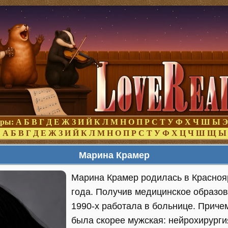
оры:
А
Б
В
Г
Д
Е
Ж
З
И
Й
К
Л
М
Н
О
П
Р
С
Т
У
Ф
Х
Ч
Ш
Ы
Э
:
А
Б
В
Г
Д
Е
Ж
З
И
Й
К
Л
М
Н
О
П
Р
С
Т
У
Ф
Х
Ц
Ч
Ш
Щ
Ы
Марина Крамер
Марина Крамер родилась в Красноя
года. Получив медицинское образов
1990-х работала в больнице. Приче
была скорее мужская: нейрохирурги