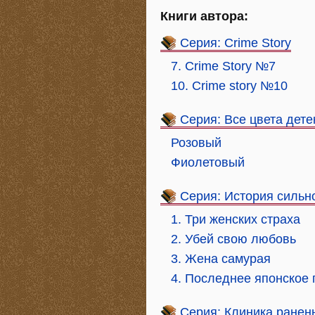
Книги автора:
Серия: Crime Story
7. Crime Story №7
10. Crime story №10
Серия: Все цвета дете
Розовый
Фиолетовый
Серия: История сильн
1. Три женских страха
2. Убей свою любовь
3. Жена самурая
4. Последнее японское
Серия: Клиника ранен