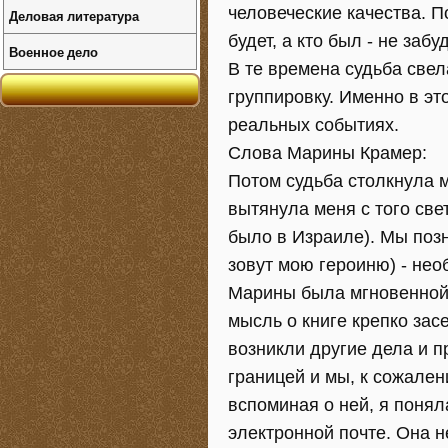
человеческие качества. П
Деловая литература
будет, а кто был - не забу
Военное дело
В те времена судьба све
группировку. Именно в эт
реальных событиях.
Слова Марины Крамер:
Потом судьба столкнула 
вытянула меня с того све
было в Израиле). Мы позн
зовут мою героиню) - необ
Марины была мгновенной:
мысль о книге крепко зас
возникли другие дела и п
границей и мы, к сожален
вспоминая о ней, я понял
электронной почте. Она н