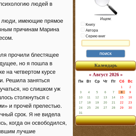
психологию людей в
Ищем:
ь люди, имеющие прямое
Книгу
ивным причинам Марина
Автора
Серию книг
есом.
еля прочили блестящее
дущее, но я пошла в
Календарь
же на четвертом курсе
« Август 2026 »
и. Решила заняться
Пн
Вт
Ср
Чт
Пт
Сб
Вс
1
2
учаться, но слишком уж
3
4
5
6
7
8
9
лось столкнуться с
10
11
12
13
14
15
16
17
18
19
20
21
22
23
и» и прочей прелестью.
24
25
26
27
28
29
30
31
чный срок. Я не видела
ись, когда он освободился,
рявшим лучшие