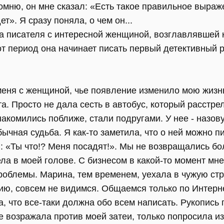
омню, он мне сказал: «Есть такое правильное выраже
дет». Я сразу поняла, о чем он...
ла писателя с интересной женщиной, возглавлявшей
от период она начинает писать первый детективный 
меня с женщиной, чье появление изменило мою жизнь
та. Просто не дала сесть в автобус, который расстр
акомились поближе, стали подругами. У нее - назову
ычная судьба. Я как-то заметила, что о ней можно пи
 «Ты что!? Меня посадят!». Мы не возвращались бол
ела в моей голове. С бизнесом в какой-то момент м
роблемы. Марина, тем временем, уехала в чужую стр
ию, совсем не видимся. Общаемся только по Интерне
а, что все-таки должна обо всем написать. Рукопис
е возражала против моей затеи, только попросила и