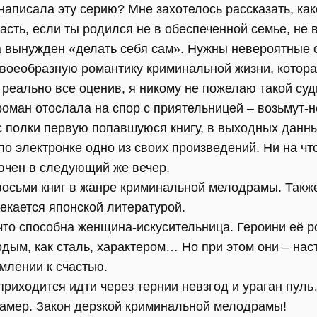
 написала эту серию? Мне захотелось рассказать, ка
асть, если ты родился не в обеспеченной семье, не 
а вынужден «делать себя сам». Нужны невероятные 
своеобразную романтику криминальной жизни, котора
 реально все оценив, я никому не пожелаю такой суд
оман отослала на спор с приятельницей – возьмут-не
 с полки первую попавшуюся книгу, в выходных данн
по электронке одно из своих произведений. Ни на чт
ючен в следующий же вечер.
осьми книг в жанре криминальной мелодрамы. Такж
екается японской литературой.
 что способна женщина-искусительница. Героини её 
ёрдым, как сталь, характером… Но при этом они – н
млении к счастью.
ю приходится идти через тернии невзгод и ураган пул
амер. Закон дерзкой криминальной мелодрамы!