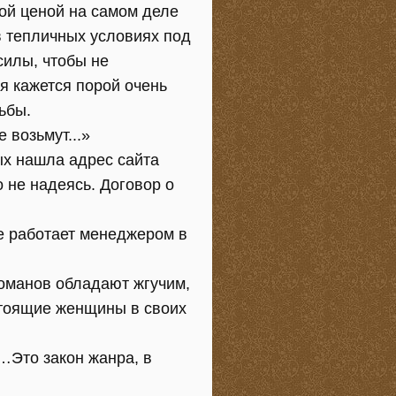
кой ценой на самом деле
в тепличных условиях под
силы, чтобы не
я кажется порой очень
ьбы.
 возьмут...»
ых нашла адрес сайта
о не надеясь. Договор о
е работает менеджером в
романов обладают жгучим,
астоящие женщины в своих
ь…Это закон жанра, в