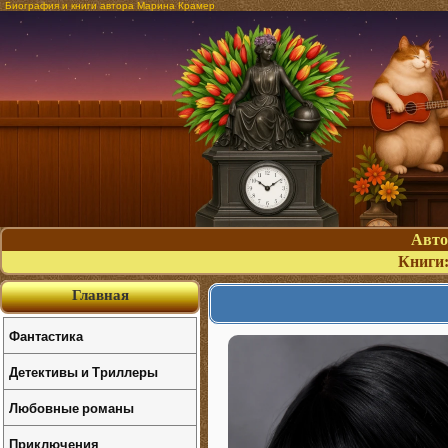
Биография и книги автора Марина Крамер
Авт
Книги
Главная
Фантастика
Детективы и Триллеры
Любовные романы
Приключения