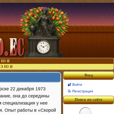
Ю
Я
Э
Ю
Я
Вход
🔐 Войти
рске 22 декабря 1973
📝 Регистрация
ание, она до середины
Поиск по сайту
м специализация у нее
я. Опыт работы в «Скорой