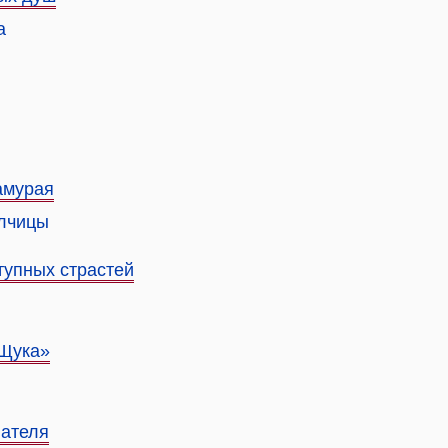
а
амурая
олчицы
тупных страстей
«Щука»
вателя