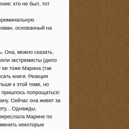
ние: кто не был, тот
 криминальную
роман, основанный на
. Она, можно сказать,
еляли экстремисты (дело
 ее тоже Марина (так
сать книги. Реакция
ьше к этой теме, но
не пришлось попрощаться:
ану. Сейчас она живет за
ту... Однажды,
ь переслала Марине по
зменить некоторые