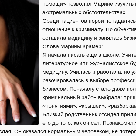
помощи» позволил Марине изучить 
экстремальных обстоятельствах.
Среди пациентов порой попадалис
отношение к криминалу. По объект
оставила медицину и занялась бизн
Слова Марины Крамер:
Я начала писать еще в школе. Учит
литературное или журналистское бу
медицину. Училась и работала, но у
разочаровалась в выборе професси
бизнесом. Поначалу стало даже пол
криминальный район выбрала: приш
«понятиями», «крышей», «разборкам
Близкий родственник отсидел прили
его до того, как он сел. Познакомил
ослая. Он оказался нормальным человеком, не поте