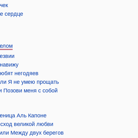
чек
ое сердце
целом
лезвии
енавижу
любят негодяев
или Я не умею прощать
и Позови меня с собой
ченица Аль Капоне
Исход великой любви
 или Между двух берегов