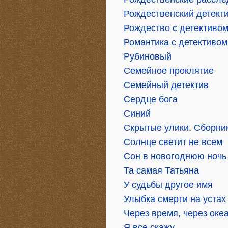
Рождественский детект
Рождество с детективо
Романтика с детективом
Рубиновый
Семейное проклятие
Семейный детектив
Сердце бога
Синий
Скрытые улики. Сборник
Солнце светит не всем
Сон в новогоднюю ночь
Та самая Татьяна
У судьбы другое имя
Улыбка смерти на устах
Через время, через оке
Я все скажу