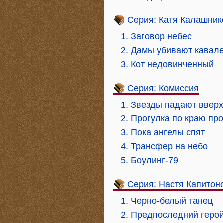
Серия: Катя Калашник
1. Заговор небес
2. Дамы убивают кавал
3. Кот недовинченный
Серия: Комиссия
1. Звезды падают вверх
2. Прогулка по краю пр
3. Пока ангелы спят
4. Трансфер на небо
5. Боулинг-79
Серия: Настя Капитон
1. Черно-белый танец
2. Предпоследний геро