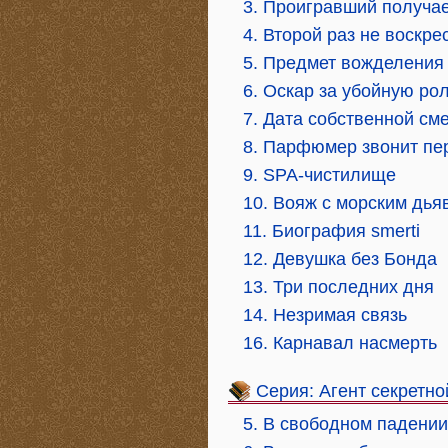
3. Проигравший получае
4. Второй раз не воскр
5. Предмет вожделени
6. Оскар за убойную ро
7. Дата собственной см
8. Парфюмер звонит п
9. SPA-чистилище
10. Вояж с морским дь
11. Биография smerti
12. Девушка без Бонда
13. Три последних дня
14. Незримая связь
16. Карнавал насмерть
Серия: Агент секретн
5. В свободном падении