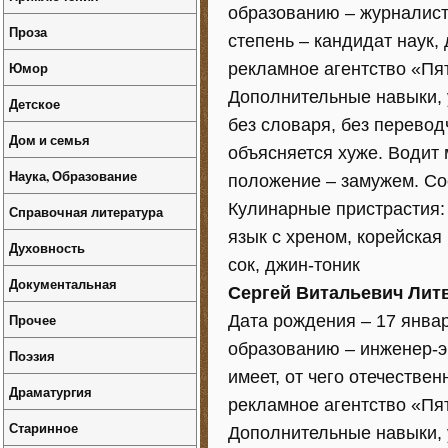
образованию – журналист
Проза
степень – кандидат наук,
Юмор
рекламное агентство «Пя
Дополнительные навыки, 
Детское
без словаря, без перевод
Дом и семья
объясняется хуже. Водит
Наука, Образование
положение – замужем. Со
Кулинарные пристрастия:
Справочная литература
язык с хреном, корейска
Духовность
сок, джин-тоник
Документальная
Сергей Витальевич Лит
Прочее
Дата рождения – 17 январ
образованию – инженер-э
Поэзия
имеет, от чего отечестве
Драматургия
рекламное агентство «Пя
Старинное
Дополнительные навыки, 