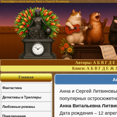
Биография и книги автора Анна и Сергей Литвиновы
Авторы:
А
Б
В
Г
Д
Е
Книги:
А
Б
В
Г
Д
Е
Ж
Главная
А
Фантастика
Анна и Сергей Литвиновы 
Детективы и Триллеры
популярных остросюжетн
Анна Витальевна Литви
Любовные романы
Дата рождения – 12 апрел
Приключения