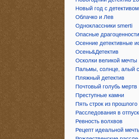
Новый год с детективом
Облачко и Лев
Одноклассники smerti
Опасные драгоценност
Осенние детективные и
Осень&Детектив
Осколки великой мечты
Пальмы, солнце, алый 
Пляжный детектив
Почтовый голубь мертв
Преступные камни
Пять строк из прошлого
Расследования в отпус
Ревность волхвов
Рецепт идеальной мечт
Рождественские рассле