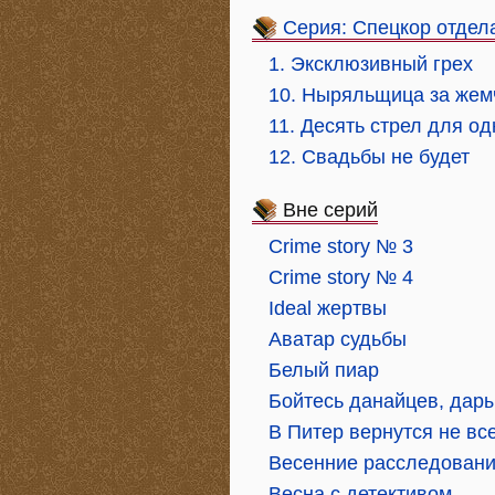
Серия: Спецкор отдел
1. Эксклюзивный грех
10. Ныряльщица за жем
11. Десять стрел для о
12. Свадьбы не будет
Вне серий
Crime story № 3
Crime story № 4
Ideal жертвы
Аватар судьбы
Белый пиар
Бойтесь данайцев, дар
В Питер вернутся не вс
Весенние расследован
Весна с детективом