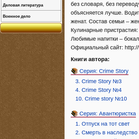
без словаря, без перевод
Деловая литература
объясняется лучше. Води
Военное дело
женат. Состав семьи – же
Кулинарные пристрастия:
Любимые напитки – бокал
Официальный сайт: http://w
Книги автора:
Серия: Crime Story
3. Crime Story №3
4. Crime Story №4
10. Crime story №10
Серия: Авантюристка
1. Отпуск на тот свет
2. Смерть в наследство