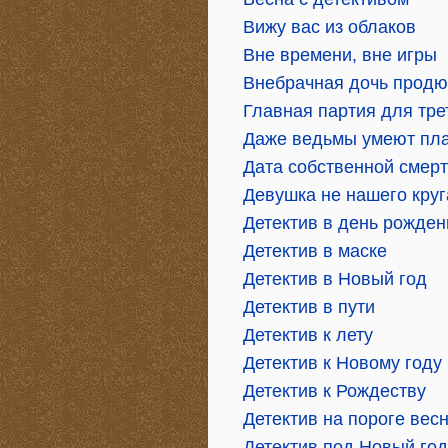
Вижу вас из облаков
Вне времени, вне игры
Внебрачная дочь продю
Главная партия для тре
Даже ведьмы умеют пла
Дата собственной смер
Девушка не нашего круг
Детектив в день рожден
Детектив в маске
Детектив в Новый год
Детектив в пути
Детектив к лету
Детектив к Новому году
Детектив к Рождеству
Детектив на пороге вес
Детектив под Новый год