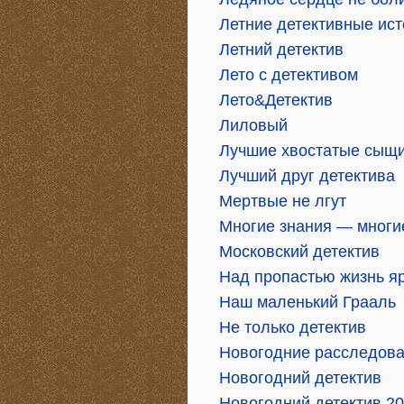
Летние детективные ис
Летний детектив
Лето с детективом
Лето&Детектив
Лиловый
Лучшие хвостатые сыщ
Лучший друг детектива
Мертвые не лгут
Многие знания — многи
Московский детектив
Над пропастью жизнь я
Наш маленький Грааль
Не только детектив
Новогодние расследов
Новогодний детектив
Новогодний детектив 2