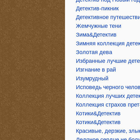
Детектив-пикник
Детективное путешеств
Жемчужные тени
Зима&Детектив
Зимняя коллекция дете
Золотая дева
Избранные лучшие дете
Изгнание в рай
Изумрудный
Исповедь черного чело
Коллекция лучших дете
Коллекция страхов прет
Котики&Детектив
Котики&Детектив
Красивые, дерзкие, злы
Ледяное сердце не бол