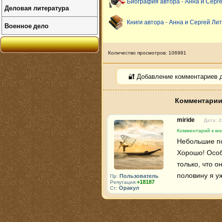
Биография автора - Анна и Серг
Деловая литература
Книги автора - Анна и Сергей Ли
Военное дело
Количество просмотров: 106981
🔐 Добавление комментариев 
Комментарии 
miride
Дата: 2
Комментарий к кн
Небольшие по
Хорошо! Особ
только, что о
половину я у
Пользователь
Пр:
+18187
Репутация:
Оракул
Ст: