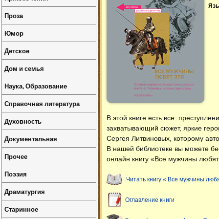
Язы
Проза
Юмор
Детское
Дом и семья
Наука, Образование
Справочная литература
В этой книге есть все: преступлен
Духовность
захватывающий сюжет, яркие геро
Документальная
Сергея Литвиновых, которому авто
В нашей библиотеке вы можете б
Прочее
онлайн книгу «Все мужчины любят 
Поэзия
Читать книгу « Все мужчины любя
Драматургия
Оглавление книги
Старинное