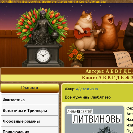
Онлайн книга Все мужчины любят это. Автор Анна и Сергей Литвиновы
Авторы:
А
Б
В
Г
Д
Е
Книги:
А
Б
В
Г
Д
Е
Ж
Главная
Жанр:
«Детективы»
Все мужчины любят это
Фантастика
Сер
Детективы и Триллеры
Авт
Наз
Любовные романы
Изд
Приключения
Год