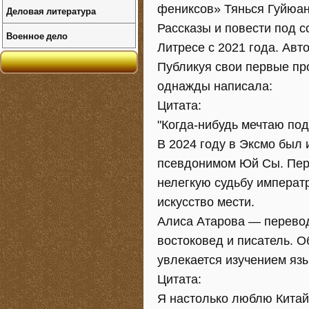
фениксов» Тянься Гуйюан
Деловая литература
Рассказы и повести под с
Военное дело
Литресе с 2021 года. Ав
Публикуя свои первые пр
однажды написала:
Цитата:
"Когда-нибудь мечтаю под
В 2024 году в Эксмо был
псевдонимом Юй Сы. Перв
нелегкую судьбу императр
искусство мести.
Алиса Атарова — переводч
востоковед и писатель. О
увлекается изучением яз
Цитата:
Я настолько люблю Китай,