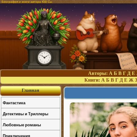
Биография и книги автора Юй Сы
Авторы:
А
Б
В
Г
Д
Е
Книги:
А
Б
В
Г
Д
Е
Ж
Главная
Фантастика
Детективы и Триллеры
Любовные романы
Приключения