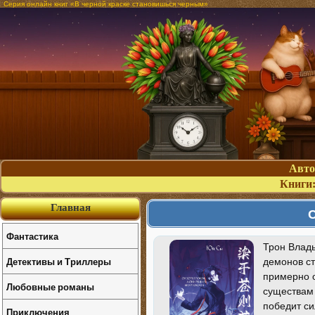
Серия онлайн книг «В черной краске становишься черным»
Авт
Книги
Главная
С
Фантастика
Трон Влады
Детективы и Триллеры
демонов ст
примерно о
Любовные романы
существам 
победит си
Приключения