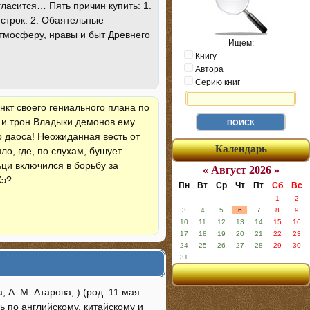
гласится… Пять причин купить: 1.
строк. 2. Обаятельные
атмосферу, нравы и быт Древнего
Ищем:
Книгу
Автора
Серию книг
нкт своего гениального плана по
 и трон Владыки демонов ему
о даоса! Неожиданная весть от
Календарь
ло, где, по слухам, бушует
ьци включился в борьбу за
« Август 2026 »
Хэ?
Пн
Вт
Ср
Чт
Пт
Сб
Вс
1
2
3
4
5
6
7
8
9
10
11
12
13
14
15
16
17
18
19
20
21
22
23
24
25
26
27
28
29
30
31
А. М. Атарова; ) (род. 11 мая
ь по английскому, китайскому и