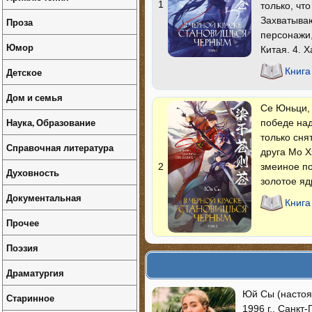
1
только, чт
Захватываю
Проза
персонажи,
Юмор
Китая. 4. 
Детское
Книга
Дом и семья
Се Юньци, 
Наука, Образование
победе над
только сня
Справочная литература
друга Мо Х
змеиное по
2
Духовность
золотое яд
Документальная
Книга
Прочее
Поэзия
Драматургия
Юй Сы (настоящ
Старинное
1996 г., Санкт