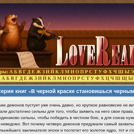
оры:
А
Б
В
Г
Д
Е
Ж
З
И
Й
К
Л
М
Н
О
П
Р
С
Т
У
Ф
Х
Ч
Ш
Ы
Э
:
А
Б
В
Г
Д
Е
Ж
З
И
Й
К
Л
М
Н
О
П
Р
С
Т
У
Ф
Х
Ц
Ч
Ш
Щ
Ы
ерия книг «В черной краске становишься черны
ки демонов пустует уже очень давно, но хрупкое равновесие не в
али достаточно сильны для того, чтобы заявить на него свои права.
динаково сильны, чтобы победить в честном бою, а для союза нуж
неведомо. Вот почему четверо демонов придумали самый захваты
льнейшего заклинателя эпохи и поглотит его золотое ядро, тот и 