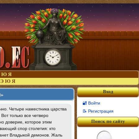
Ю
Я
Э
Ю
Я
Вход
м»
🔐 Войти
ечно. Четыре наместника царства
📝 Регистрация
 Вот только все четверо
Поиск по сайту
но доверие, которое этим
вающий спор столетия: кто
станет Владыкой демонов. Жаль