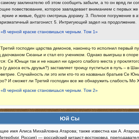
о самому заклинателю об этом сообщить забыли, а то он вряд ли со
щее повествование, которое завладевает вниманием с первых же 
 яркие и живые, будто смотришь дораму. 3. Полное погружение в 
Харизматичный антагонист. 5. Интригующий задел на продолжение.
 «В черной краске становишься черным. Том 1»
Третий господин царства демонов, наконец-то исполнил первый пу
 даочжаном Сюаньи и стал его учеником. Однако выигрыш в споре
тся: Се Юньци так и не нашел ни одного слабого места у проклятог
э (у даоса есть друзья?) заставляет троицу пуститься в путь – в Шан
ветрие. Случайность ли это или кто-то из названых братьев Се Юн
ро? И сможет ли Третий господин все же обнаружить слабость Мо 
 «В черной краске становишься черным. Том 2»
Юй Сы
ее имя Алиса Михайловна Атарова; также известна как А. Атарова; 
-Петербург, Россия) — российский китаист-востоковед, преподавател