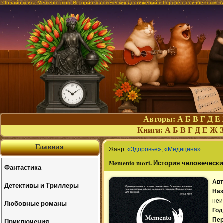
Онлайн книга Memento mori. История человеческих достижений в борьбе с неизбежным. 
Авторы:
А
Б
В
Г
Д
Е
Книги:
А
Б
В
Г
Д
Е
Ж
Главная
Жанр:
«Здоровье»
,
«Медицина»
Memento mori. История человеческ
Фантастика
Авт
Детективы и Триллеры
Наз
неи
Любовные романы
Год
Приключения
Пер