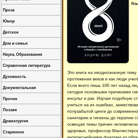
Язы
Проза
Юмор
Детское
Дом и семья
Наука, Образование
Справочная литература
Это книга на неоднозначную тему 
Духовность
протяжении веков и как люди учил
Если всего лишь 100 лет назад л
Документальная
сегодня основными причинами сме
Прочее
инсульт и рак. Изучая подобную с
учиться на их ошибках, заимствов
Поэзия
полузабытой цинги до современно
санитарии и гигиены до терапии 
Драматургия
освещая темы причин человеческо
здоровья, профессор Манчестерск
Старинное
интереснейшими фактами из област