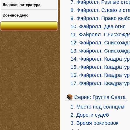
7. Файролл. Разные ст
Деловая литература
8. Файролл. Слово и ст
Военное дело
9. Файролл. Право выб
10. Файролл. Два огня
11. Файролл. Снисхожде
12. Файролл. Снисхожде
13. Файролл. Снисхожде
14. Файролл. Квадратура
15. Файролл. Квадратура
16. Файролл. Квадратура
17. Файролл. Квадратура
Серия: Группа Свата
1. Место под солнцем
2. Дороги судеб
3. Время рокировок