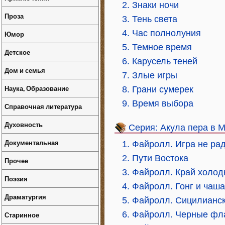
2. Знаки ночи
Проза
3. Тень света
4. Час полнолуния
Юмор
5. Темное время
Детское
6. Карусель теней
Дом и семья
7. Злые игры
Наука, Образование
8. Грани сумерек
9. Время выбора
Справочная литература
Духовность
Серия: Акула пера в 
Документальная
1. Файролл. Игра не ра
2. Пути Востока
Прочее
3. Файролл. Край холод
Поэзия
4. Файролл. Гонг и чаша
Драматургия
5. Файролл. Сицилианс
6. Файролл. Черные фл
Старинное