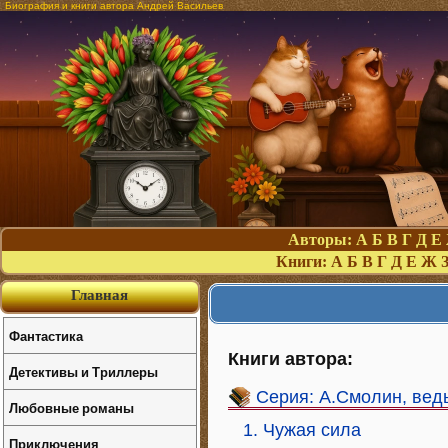
Биография и книги автора Андрей Васильев
Авторы:
А
Б
В
Г
Д
Е
Книги:
А
Б
В
Г
Д
Е
Ж
Главная
Фантастика
Книги автора:
Детективы и Триллеры
Серия: А.Смолин, вед
Любовные романы
1. Чужая сила
Приключения