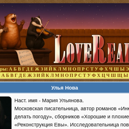
оры:
А
Б
В
Г
Д
Е
Ж
З
И
Й
К
Л
М
Н
О
П
Р
С
Т
У
Ф
Х
Ч
Ш
Ы
Э
:
А
Б
В
Г
Д
Е
Ж
З
И
Й
К
Л
М
Н
О
П
Р
С
Т
У
Ф
Х
Ц
Ч
Ш
Щ
Ы
Улья Нова
Наст. имя - Мария Ульянова.
Московская писательница, автор романов «Инк
делать погоду», сборников «Хорошие и плохи
«Реконструкция Евы». Исследовательница пов