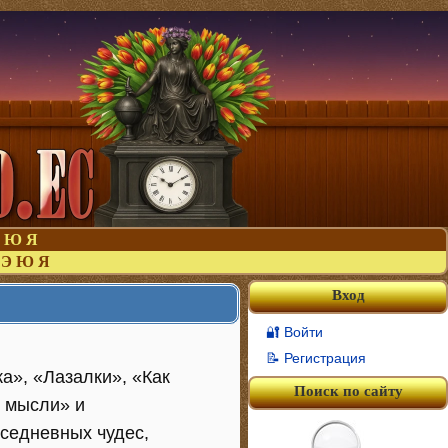
Ю
Я
Э
Ю
Я
Вход
🔐 Войти
📝 Регистрация
а», «Лазалки», «Как
Поиск по сайту
е мысли» и
седневных чудес,