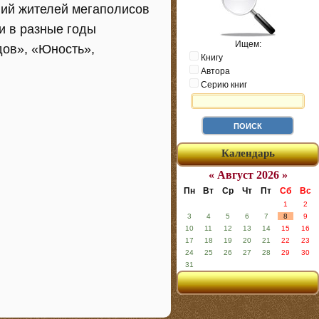
ий жителей мегаполисов
хи в разные годы
Ищем:
дов», «Юность»,
Книгу
Автора
Серию книг
Календарь
« Август 2026 »
Пн
Вт
Ср
Чт
Пт
Сб
Вс
1
2
3
4
5
6
7
8
9
10
11
12
13
14
15
16
17
18
19
20
21
22
23
24
25
26
27
28
29
30
31