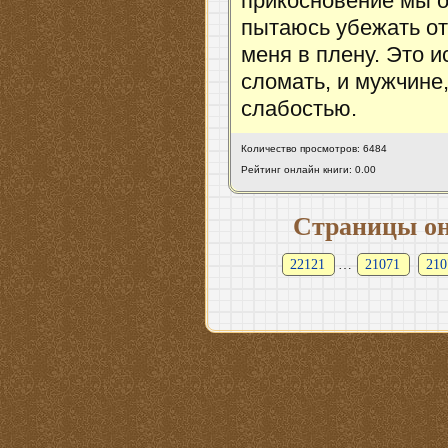
прикосновение мы о
пытаюсь убежать от 
меня в плену. Это 
сломать, и мужчине
слабостью.
Количество просмотров: 6484
Рейтинг онлайн книги: 0.00
Страницы он
22121
…
21071
210