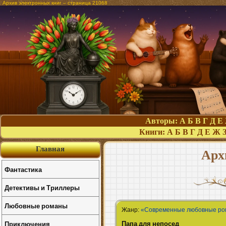
Архив электронных книг – страница 21068
Авторы:
А
Б
В
Г
Д
Е
Книги:
А
Б
В
Г
Д
Е
Ж
Главная
Арх
Фантастика
Детективы и Триллеры
Любовные романы
Жанр:
«Современные любовные р
Папа для непосед
Приключения