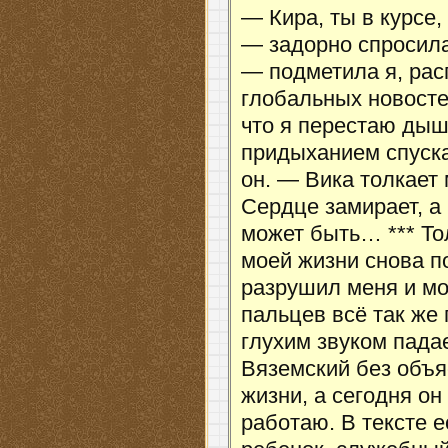
— Кира, ты в курсе
— задорно спросила 
— подметила я, рас
глобальных новосте
что я перестаю дыш
придыханием спуска
он. — Вика толкает 
Сердце замирает, а
может быть… *** То
моей жизни снова п
разрушил меня и мо
пальцев всё так же
глухим звуком падае
Вяземский без объя
жизни, а сегодня он
работаю. В тексте 