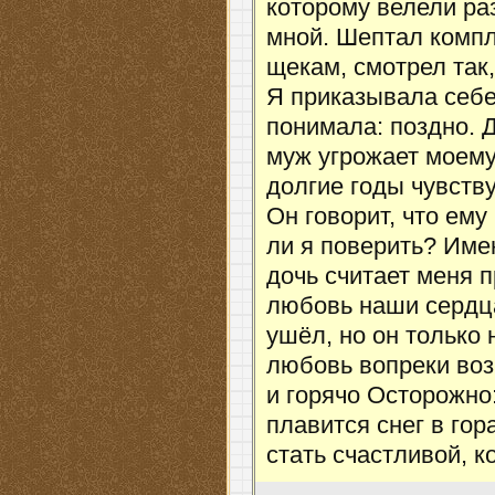
которому велели раз
мной. Шептал компл
щекам, смотрел так
Я приказывала себе
понимала: поздно. 
муж угрожает моему
долгие годы чувств
Он говорит, что ему
ли я поверить? Имею
дочь считает меня 
любовь наши сердца
ушёл, но он только 
любовь вопреки воз
и горячо Осторожно
плавится снег в гор
стать счастливой, к