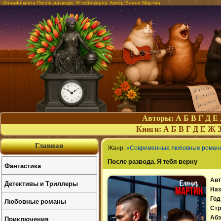
Онлайн книга После развода. Я тебя верну. Автор Елена Мартин
Авторы:
А
Б
В
Г
Д
Е
Книги:
А
Б
В
Г
Д
Е
Ж
Главная
Жанр:
«Современные любовные роман
После развода. Я тебя верну
Фантастика
Авт
Детективы и Триллеры
Наз
Год
Любовные романы
Стр
Приключения
Абз