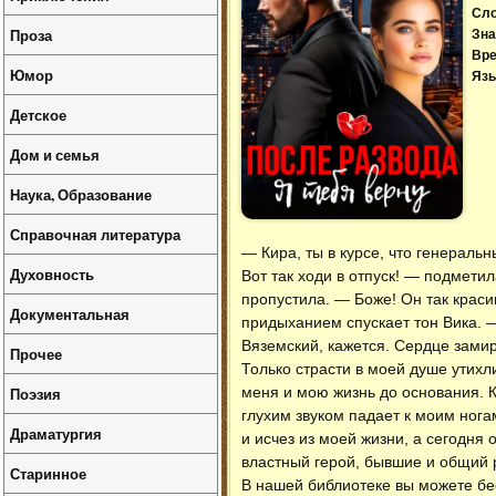
Сл
Проза
Зна
Вре
Юмор
Язы
Детское
Дом и семья
Наука, Образование
Справочная литература
— Кира, ты в курсе, что генерал
Духовность
Вот так ходи в отпуск! — подмети
пропустила. — Боже! Он так краси
Документальная
придыханием спускает тон Вика. —
Вяземский, кажется. Сердце замир
Прочее
Только страсти в моей душе утихл
Поэзия
меня и мою жизнь до основания. К
глухим звуком падает к моим нога
Драматургия
и исчез из моей жизни, а сегодня 
властный герой, бывшие и общий 
Старинное
В нашей библиотеке вы можете б