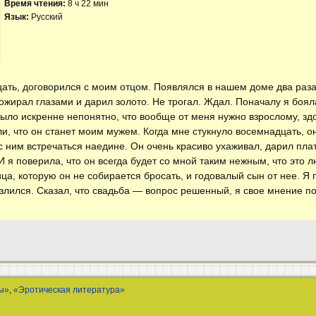
Время чтения:
8 ч 22 мин
Язык:
Русский
ать, договорился с моим отцом. Появлялся в нашем доме два раза
жирал глазами и дарил золото. Не трогал. Ждал. Поначалу я бояла
ыло искренне непонятно, что вообще от меня нужно взрослому, зд
и, что он станет моим мужем. Когда мне стукнуло восемнадцать, он
с ним встречаться наедине. Он очень красиво ухаживал, дарил плат
 я поверила, что он всегда будет со мной таким нежным, что это лю
ца, которую он не собирается бросать, и годовалый сын от нее. Я 
озлился. Сказал, что свадьба — вопрос решенный, я свое мнение п
ы»
,
«Эротическая литература»