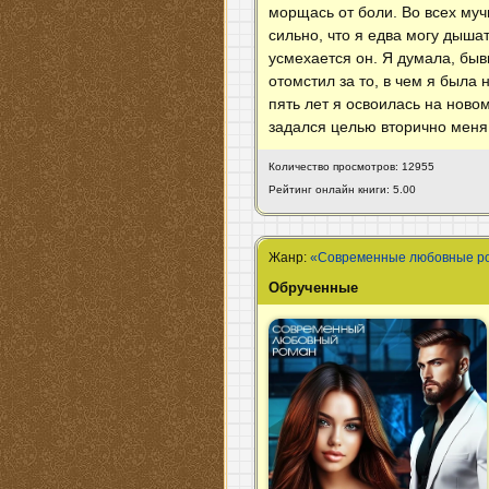
морщась от боли. Во всех муч
сильно, что я едва могу дышать
усмехается он. Я думала, бы
отомстил за то, в чем я была 
пять лет я освоилась на ново
задался целью вторично меня 
Количество просмотров: 12955
Рейтинг онлайн книги: 5.00
Жанр:
«Современные любовные р
Обрученные