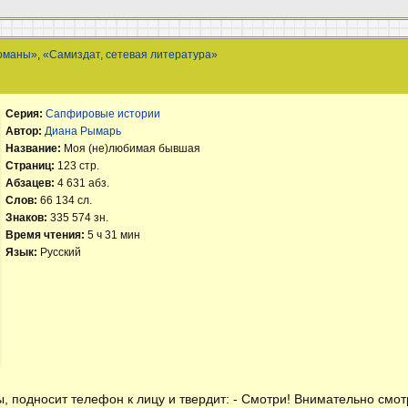
оманы»
,
«Самиздат, сетевая литература»
Серия:
Сапфировые истории
Автор:
Диана Рымарь
Название:
Моя (не)любимая бывшая
Страниц:
123 стр.
Абзацев:
4 631 абз.
Слов:
66 134 сл.
Знаков:
335 574 зн.
Время чтения:
5 ч 31 мин
Язык:
Русский
ы, подносит телефон к лицу и твердит: - Смотри! Внимательно смо