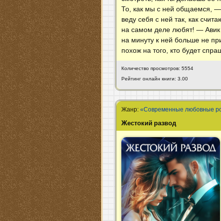
То, как мы с ней общаемся, —
веду себя с ней так, как счи
на самом деле любят! — Авик 
на минуту к ней больше не п
похож на того, кто будет спр
Количество просмотров: 5554
Рейтинг онлайн книги: 3.00
Жанр:
«Современные любовные р
Жестокий развод