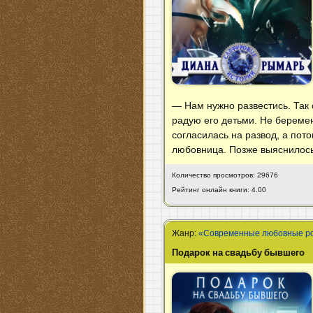
— Нам нужно развестись. Так 
радую его детьми. Не беремен
согласилась на развод, а пот
любовница. Позже выяснилось
Количество просмотров: 29676
Рейтинг онлайн книги: 4.00
Жанр:
«Современные любовные р
Подарок на свадьбу бывшего