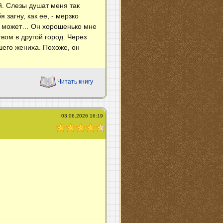
й. Слезы душат меня так
 загну, как ее, - мерзко
я, может… Он хорошенько мне
твом в другой город. Через
шего жениха. Похоже, он
Читать книгу
03.06.2026 16:19