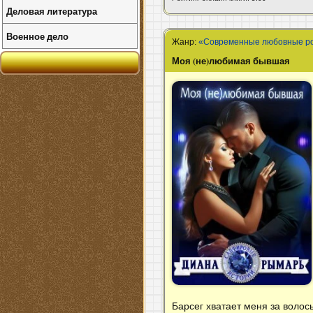
Деловая литература
Военное дело
Жанр:
«Современные любовные р
Моя (не)любимая бывшая
Барсег хватает меня за волос