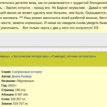
ительных деталях вижу, как он развлекается с грудастой блондинко
. - Хватит, отпусти, - прошу его. Но Барсег неумолим. - Давай я тебя
вший жених не может сделать мне больнее, чем было. Оказываетс
не виновата. *** Наш роман закончился моей разбитой жизнью, бегс
м месте, зажила нормально. И никак не ожидала снова увидеть быв
уничтожить… Вот только черта с два у него это получится! ХЭ
оманы»
,
«Эротическая литература»
,
«Самиздат, сетевая литература»
Серия:
Сапфировые истории
Автор:
Диана Рымарь
Название:
Обрученные
Год:
2024 г
Страниц:
190 стр.
Абзацев:
6 587 абз.
Слов:
100 267 сл.
Знаков:
519 757 зн.