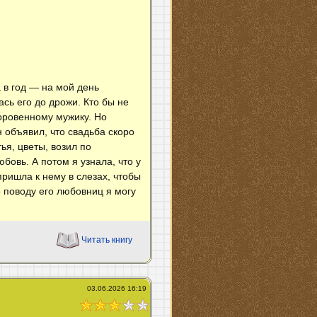
 в год — на мой день
сь его до дрожи. Кто бы не
оровенному мужику. Но
 объявил, что свадьба скоро
ья, цветы, возил по
бовь. А потом я узнала, что у
пришла к нему в слезах, чтобы
о поводу его любовниц я могу
Читать книгу
03.06.2026 16:19