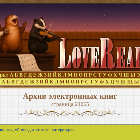
оры:
А
Б
В
Г
Д
Е
Ж
З
И
Й
К
Л
М
Н
О
П
Р
С
Т
У
Ф
Х
Ч
Ш
Ы
Э
:
А
Б
В
Г
Д
Е
Ж
З
И
Й
К
Л
М
Н
О
П
Р
С
Т
У
Ф
Х
Ц
Ч
Ш
Щ
Ы
Архив электронных книг
страница 21065
оманы»
,
«Самиздат, сетевая литература»