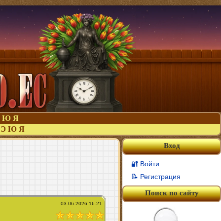
Ю
Я
Э
Ю
Я
Вход
🔐 Войти
📝 Регистрация
Поиск по сайту
03.06.2026 16:21