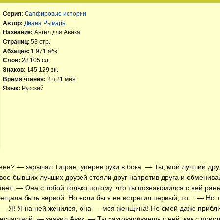
Серия:
Сапфировые истории
Автор:
Диана Рымарь
Название:
Ангел для Авика
Страниц:
53 стр.
Абзацев:
1 971 абз.
Слов:
28 105 сл.
Знаков:
145 129 зн.
Время чтения:
2 ч 21 мин
Язык:
Русский
ене? — зарычал Тигран, уперев руки в бока. — Ты, мой лучший дру
Двое бывших лучших друзей стояли друг напротив друга и обменив
ответ: — Она с тобой только потому, что ты познакомился с ней ра
обещала быть верной. Но если бы я ее встретил первый, то… — Но т
. — Я! Я на ней женился, она — моя женщина! Не смей даже при
несчастной, — заявил Авик. — Ты разговариваешь с ней, как с прис