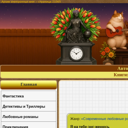
Архив электронных книг – страница 21065
Авт
Книги
Главная
Фантастика
Детективы и Триллеры
Любовные романы
Жанр:
«Современные любовные р
Я на тебе (не) женюсь
Приключения