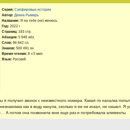
Серия:
Сапфировые истории
Автор:
Диана Рымарь
Название:
Я на тебе (не) женюсь
Год:
2022 г
Страниц:
183 стр.
Абзацев:
5 948 абз.
Слов:
96 842 сл.
Знаков:
500 491 зн.
Время чтения:
8 ч 5 мин
Язык:
Русский
 я получил звонок с неизвестного номера. Какая-то нахалка попыт
незнакомка как в воду канула, сколько я ее ни искал, не нашел. Я 
я… А потом она позвонила мне еще раз и потребовала алименты.