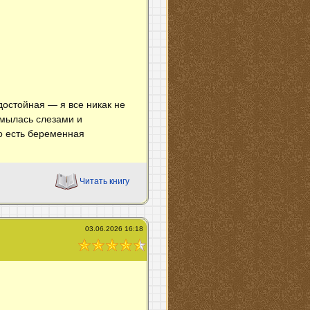
достойная — я все никак не
умылась слезами и
го есть беременная
Читать книгу
03.06.2026 16:18