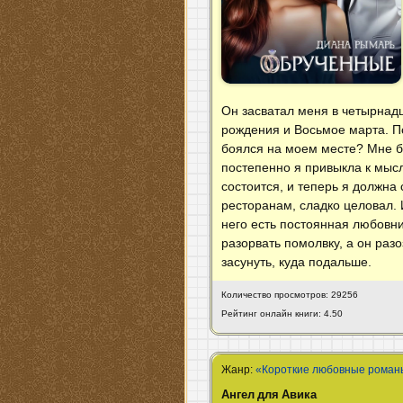
Он засватал меня в четырнадц
рождения и Восьмое марта. По
боялся на моем месте? Мне б
постепенно я привыкла к мысл
состоится, и теперь я должна 
ресторанам, сладко целовал. И
него есть постоянная любовни
разорвать помолвку, а он раз
засунуть, куда подальше.
Количество просмотров: 29256
Рейтинг онлайн книги: 4.50
Жанр:
«Короткие любовные роман
Ангел для Авика