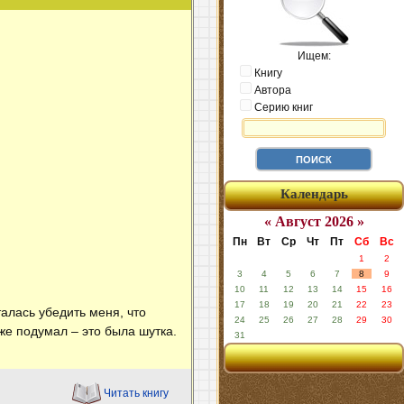
Ищем:
Книгу
Автора
Серию книг
Календарь
« Август 2026 »
Пн
Вт
Ср
Чт
Пт
Сб
Вс
1
2
3
4
5
6
7
8
9
10
11
12
13
14
15
16
17
18
19
20
21
22
23
алась убедить меня, что
24
25
26
27
28
29
30
уже подумал – это была шутка.
31
Читать книгу