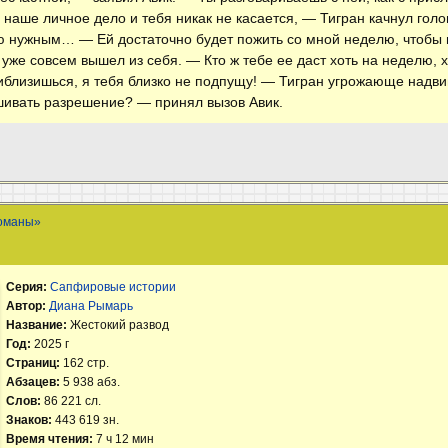
 наше личное дело и тебя никак не касается, — Тигран качнул гол
таю нужным… — Ей достаточно будет пожить со мной неделю, чтобы п
уже совсем вышел из себя. — Кто ж тебе ее даст хоть на неделю, хо
риблизишься, я тебя близко не подпущу! — Тигран угрожающе надви
ашивать разрешение? — принял вызов Авик.
оманы»
Серия:
Сапфировые истории
Автор:
Диана Рымарь
Название:
Жестокий развод
Год:
2025 г
Страниц:
162 стр.
Абзацев:
5 938 абз.
Слов:
86 221 сл.
Знаков:
443 619 зн.
Время чтения:
7 ч 12 мин