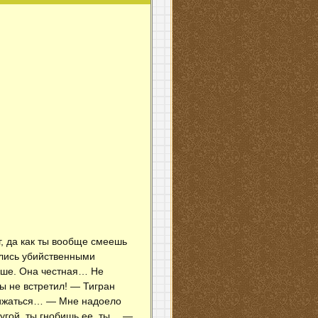
г, да как ты вообще смеешь
ались убийственными
ньше. Она честная… Не
ы не встретил! — Тигран
ближаться… — Мне надоело
лугой, ты гнобишь ее, ты… —