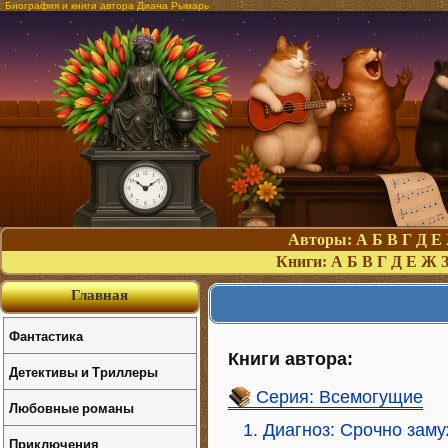
Биография и книги автора Диана Рымарь
Авторы:
А
Б
В
Г
Д
Е
Книги:
А
Б
В
Г
Д
Е
Ж
Главная
Фантастика
Книги автора:
Детективы и Триллеры
Серия: Всемогущие
Любовные романы
1. Диагноз: Срочно зам
Приключения