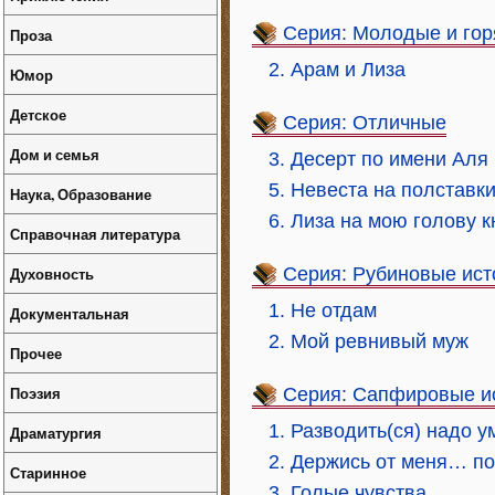
Серия: Молодые и гор
Проза
2. Арам и Лиза
Юмор
Детское
Серия: Отличные
Дом и семья
3. Десерт по имени Аля
5. Невеста на полставк
Наука, Образование
6. Лиза на мою голову к
Справочная литература
Духовность
Серия: Рубиновые ист
1. Не отдам
Документальная
2. Мой ревнивый муж
Прочее
Поэзия
Серия: Сапфировые и
1. Разводить(ся) надо у
Драматургия
2. Держись от меня… п
Старинное
3. Голые чувства