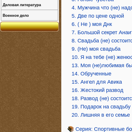
Деловая литература
4. Мужчина что (не) над
Военное дело
5. Две по цене одной
6. ( Не ) моя Днк
7. Большой секрет Анаи
8. Свадьба (не) состоит
9. (Не) моя свадьба
10. Я на тебе (не) женю
13. Моя (не)любимая б
14. Обрученные
15. Ангел для Авика
16. Жестокий развод
18. Развод (не) состоит
19. Подарок на свадьбу
20. Лишняя в его семье
Серия: Спортивные б