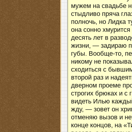
мужем на свадьбе 
стыдливо пряча гла
полночь, но Лидка 
она сонно хмурится
десять лет в разво
жизни, — задираю 
губы. Вообще-то, пе
никому не показыва
сходиться с бывшим
второй раз и надеят
дверном проеме про
строгих брюках и с
видеть Илью каждый
жду, — зовет он хр
отменяю вызов и н
конце концов, на «