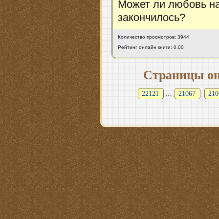
Может ли любовь нач
закончилось?
Количество просмотров: 3944
Рейтинг онлайн книги: 0.00
Страницы он
22121
…
21067
210