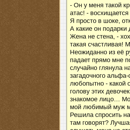
- Он у меня такой 
атас! - восхищаетс
Я просто в шоке, от
А какие он подарки 
Жена не стена, - хо
такая счастливая! М
Неожиданно из её р
падает прямо мне п
случайно глянула на
загадочного альфа-
любопытно - какой 
голову этих девочек
знакомое лицо… Мое
мой любимый муж м
Решила спросить на
там говорят? Лучшая