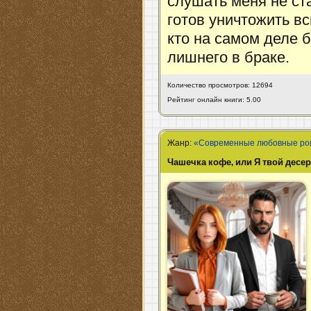
слушать меня не ст
готов уничтожить в
кто на самом деле б
лишнего в браке.
Количество просмотров: 12694
Рейтинг онлайн книги: 5.00
Жанр:
«Современные любовные р
Чашечка кофе, или Я твой десер