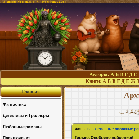
Архив электронных книг – страница 21064
Авторы:
А
Б
В
Г
Д
Е
Книги:
А
Б
В
Г
Д
Е
Ж
Главная
Арх
Фантастика
Детективы и Триллеры
Любовные романы
Жанр:
«Современные любовные р
Горько. Одобрено нейронкой
Приключения