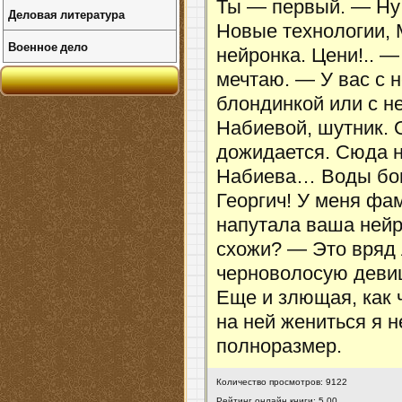
Ты — первый. — Ну 
Деловая литература
Новые технологии, 
Военное дело
нейронка. Цени!.. 
мечтаю. — У вас с 
блондинкой или с 
Набиевой, шутник. О
дожидается. Сюда н
Набиева… Воды бои
Георгич! У меня фа
напутала ваша ней
схожи? — Это вряд
черноволосую девиц
Еще и злющая, как ч
на ней жениться я н
полноразмер.
Количество просмотров: 9122
Рейтинг онлайн книги: 5.00