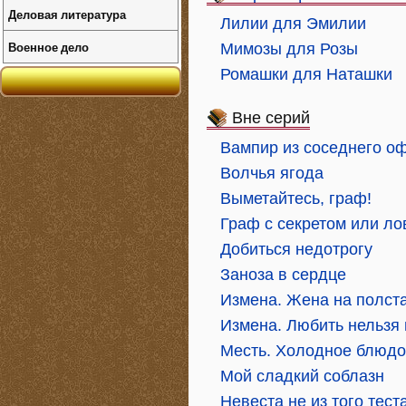
Деловая литература
Лилии для Эмилии
Военное дело
Мимозы для Розы
Ромашки для Наташки
Вне серий
Вампир из соседнего о
Волчья ягода
Выметайтесь, граф!
Граф с секретом или ло
Добиться недотрогу
Заноза в сердце
Измена. Жена на полст
Измена. Любить нельзя
Месть. Холодное блюд
Мой сладкий соблазн
Невеста не из того тест