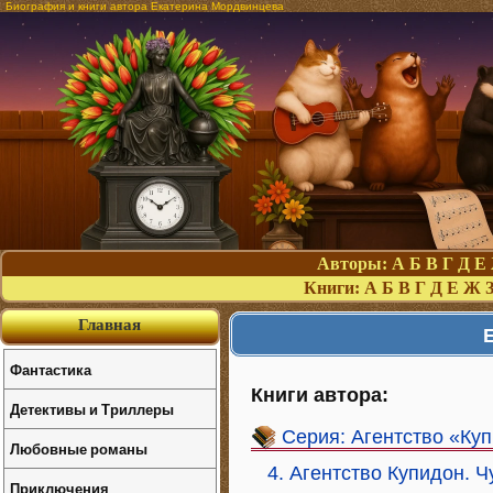
Биография и книги автора Екатерина Мордвинцева
Авторы:
А
Б
В
Г
Д
Е
Книги:
А
Б
В
Г
Д
Е
Ж
Главная
Фантастика
Книги автора:
Детективы и Триллеры
Серия: Агентство «Ку
Любовные романы
4. Агентство Купидон. Ч
Приключения