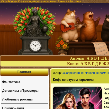
Онлайн книга Кофе со вкусом карамели. Автор Виктория Рогозина
Авторы:
А
Б
В
Г
Д
Е
Книги:
А
Б
В
Г
Д
Е
Ж
Главная
Жанр:
«Современные любовные роман
Кофе со вкусом карамели
Фантастика
Авт
Детективы и Триллеры
Наз
Год
Любовные романы
Стр
Приключения
Абз