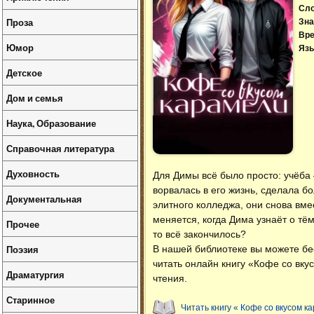
Сл
Проза
Зна
Вре
Юмор
Язы
Детское
Дом и семья
Наука, Образование
Справочная литература
Духовность
Для Димы всё было просто: учёба 
ворвалась в его жизнь, сделала бо
Документальная
элитного колледжа, они снова вме
меняется, когда Дима узнаёт о тё
Прочее
то всё закончилось?
Поэзия
В нашей библиотеке вы можете б
читать онлайн книгу «Кофе со вк
Драматургия
чтения.
Старинное
Читать книгу « Кофе со вкусом к