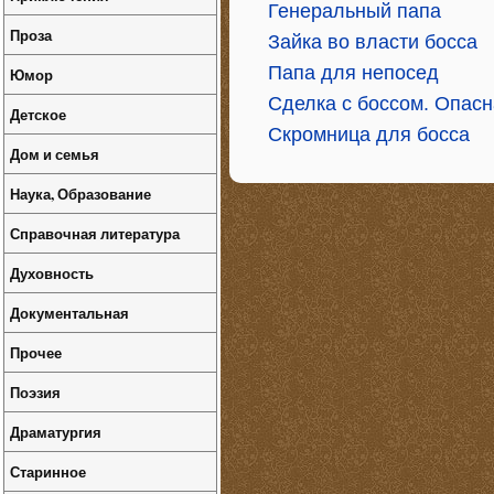
Генеральный папа
Проза
Зайка во власти босса
Папа для непосед
Юмор
Сделка с боссом. Опасн
Детское
Скромница для босса
Дом и семья
Наука, Образование
Справочная литература
Духовность
Документальная
Прочее
Поэзия
Драматургия
Старинное