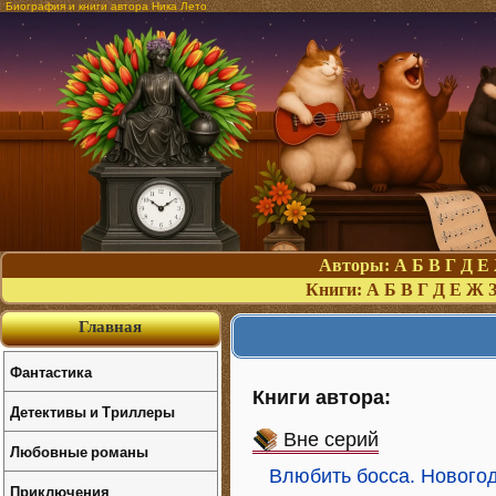
Биография и книги автора Ника Лето
Авторы:
А
Б
В
Г
Д
Е
Книги:
А
Б
В
Г
Д
Е
Ж
Главная
Фантастика
Книги автора:
Детективы и Триллеры
Вне серий
Любовные романы
Влюбить босса. Нового
Приключения