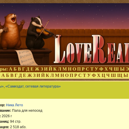
оры:
А
Б
В
Г
Д
Е
Ж
З
И
Й
К
Л
М
Н
О
П
Р
С
Т
У
Ф
Х
Ч
Ш
Ы
Э
:
А
Б
В
Г
Д
Е
Ж
З
И
Й
К
Л
М
Н
О
П
Р
С
Т
У
Ф
Х
Ц
Ч
Ш
Щ
Ы
ы»
,
«Самиздат, сетевая литература»
ор:
Ника Лето
вание:
Папа для непосед
:
2026 г
аниц:
94 стр.
ацев:
2 518 абз.