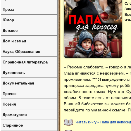
Сл
Проза
Зна
Вре
Юмор
Язы
Детское
Дом и семья
Наука, Образование
Справочная литература
– Резюме слабовато, – говорю я л
Духовность
глаза впиваются с недоверием. – 
проживанием. *** Я вынужденно с
Документальная
принцесса зарядила чужому ребёнк
«озабоченного хама». Ну что ж. С
Прочее
обоим. В тексте есть: от ненавист
Поэзия
В нашей библиотеке вы можете б
перейдите по указанной ссылке. П
Драматургия
Читать книгу « Папа для непосед
Старинное