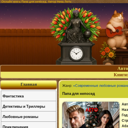
Онлайн книга Папа для непосед. Автор Ника Лето
Авт
Книги
Главная
Жанр:
«Современные любовные роман
Папа для непосед
Фантастика
Авт
Детективы и Триллеры
Наз
Год
Любовные романы
Стр
Приключения
Абз