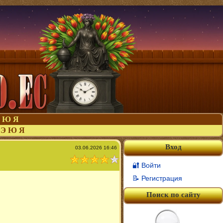
Ю
Я
Э
Ю
Я
Вход
03.06.2026 16:46
🔐 Войти
📝 Регистрация
Поиск по сайту