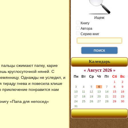
Ищем:
Книгу
Автора
Серию книг
Календарь
: пальцы сжимают папку, карие
« Август 2026 »
дешь круглосуточной няней. С
Пн
Вт
Ср
Чт
Пт
Сб
Вс
лемянницу. Однажды не уследил, и
1
2
я тираду гнева и повесила клише
3
4
5
6
7
8
9
это приключение понравится нам
10
11
12
13
14
15
16
17
18
19
20
21
22
23
 книгу «Папа для непосед»
24
25
26
27
28
29
30
31