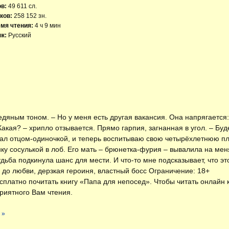
ов:
49 611 сл.
ков:
258 152 зн.
мя чтения:
4 ч 9 мин
к:
Русский
едяным тоном. – Но у меня есть другая вакансия. Она напрягается
Какая? – хрипло отзывается. Прямо гарпия, загнанная в угол. – Бу
тал отцом-одиночкой, и теперь воспитываю свою четырёхлетнюю п
у сосулькой в лоб. Его мать – брюнетка-фурия – вывалила на мен
удьба подкинула шанс для мести. И что-то мне подсказывает, что 
и до любви, дерзкая героиня, властный босс Ограничение: 18+
есплатно
почитать книгу «Папа для непосед»
. Чтобы читать онлайн
риятного Вам чтения.
 »