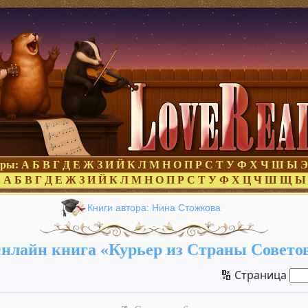
оры:
А
Б
В
Г
Д
Е
Ж
З
И
Й
К
Л
М
Н
О
П
Р
С
Т
У
Ф
Х
Ч
Ш
Ы
Э
:
А
Б
В
Г
Д
Е
Ж
З
И
Й
К
Л
М
Н
О
П
Р
С
Т
У
Ф
Х
Ц
Ч
Ш
Щ
Ы
Книги автора: Нина Стожкова
нлайн книга «Курьер из Страны Совето
🔢 Страница