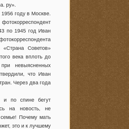
а. ру».
1956 году в Москве.
 фотокорреспондент
43 по 1945 год Иван
 фотокорреспондента
 «Страна Советов»
ого века вплоть до
 при невыясненных
дтвердили, что Иван
тран. Через два года
, и по спине бегут
сь на новость, не
 семье! Почему мать
жет, это и к лучшему