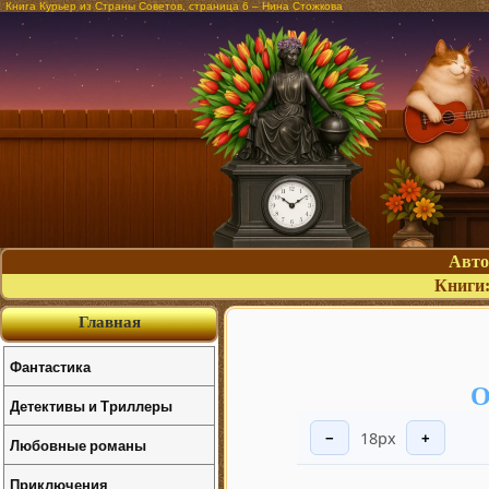
Книга Курьер из Страны Советов, страница 6 – Нина Стожкова
Авт
Книги
Главная
Фантастика
О
Детективы и Триллеры
18px
−
+
Любовные романы
Приключения