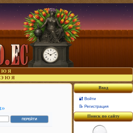
Ю
Я
Э
Ю
Я
Вход
🔐 Войти
в»
📝 Регистрация
Поиск по сайту