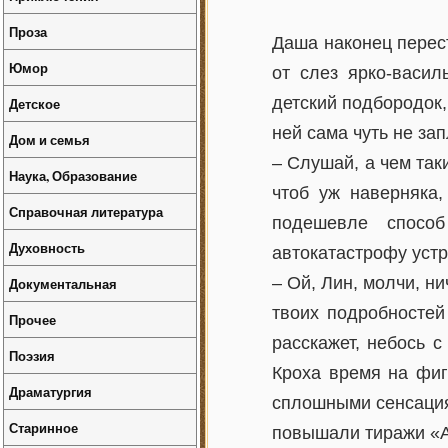
Проза
Даша наконец перес
Юмор
от слез ярко-васил
детский подбородок,
Детское
ней сама чуть не за
Дом и семья
– Слушай, а чем та
Наука, Образование
чтоб уж наверняка
Справочная литература
подешевле способ
Духовность
автокатастрофу устр
– Ой, Лин, молчи, ни
Документальная
твоих подробностей
Прочее
расскажет, небось с
Поэзия
Кроха время на фиг
Драматургия
сплошными сенсация
Старинное
повышали тиражи «Ак