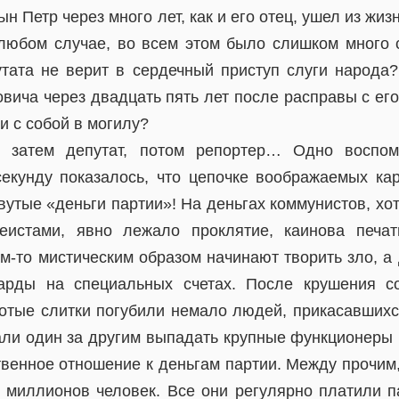
сын Петр через много лет, как и его отец, ушел из ж
 любом случае, во всем этом было слишком много 
утата не верит в сердечный приступ слуги народа
вича через двадцать пять лет после расправы с ег
и с собой в могилу?
, затем депутат, потом репортер… Одно воспом
секунду показалось, что цепочке воображаемых ка
вутые «деньги партии»! На деньгах коммунистов, хот
еистами, явно лежало проклятие, каинова печать
м-то мистическим образом начинают творить зло, а
арды на специальных счетах. После крушения со
лотые слитки погубили немало людей, прикасавшихся
али один за другим выпадать крупные функционеры 
венное отношение к деньгам партии. Между прочим,
 миллионов человек. Все они регулярно платили п