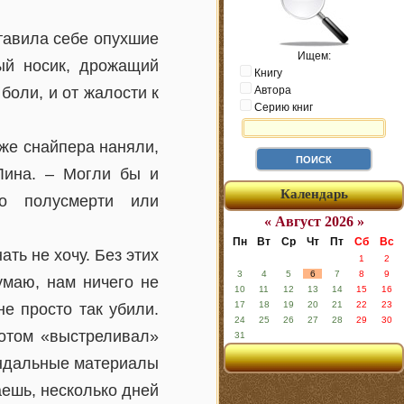
тавила себе опухшие
Ищем:
ный носик, дрожащий
Книгу
боли, и от жалости к
Автора
Серию книг
же снайпера наняли,
Лина. – Могли бы и
Календарь
до полусмерти или
« Август 2026 »
Пн
Вт
Ср
Чт
Пт
Сб
Вс
ать не хочу. Без этих
1
2
3
4
5
6
7
8
9
умаю, нам ничего не
10
11
12
13
14
15
16
17
18
19
20
21
22
23
не просто так убили.
24
25
26
27
28
29
30
потом «выстреливал»
31
андальные материалы
аешь, несколько дней