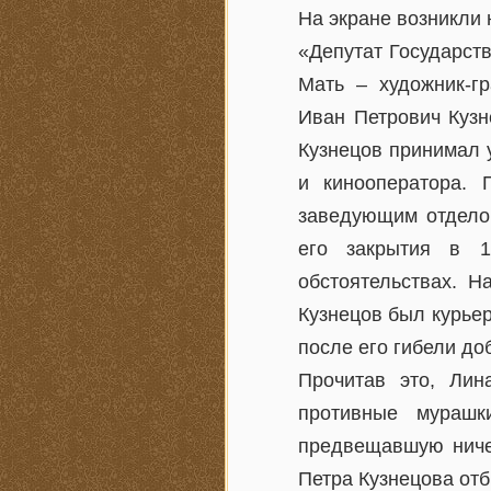
На экране возникли 
«Депутат Государст
Мать – художник-г
Иван Петрович Кузн
Кузнецов принимал 
и кинооператора.
заведующим отдело
его закрытия в 1
обстоятельствах. Н
Кузнецов был курьер
после его гибели до
Прочитав это, Лин
противные мурашк
предвещавшую ничег
Петра Кузнецова отб