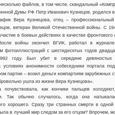
несколько файлов, в том числе, скандальный «Компр
венной Думы РФ Петр Иванович Кузнецов, родился в 
рафик Вера Кузнецова, отец – профессиональный
ецов, ветеран Великой Отечественной войны. С 19
участие в боевых действиях в качестве фронтового
 После войны окончил ВГИК, работал в журнале
м фотоиллюстраций с шестидесятых годов двадцат
992 году. Был убит в середине девяностых
а условиях анонимности собеседники портала по
ом партии – возил деньги компартиям зарубежных с
бровольно ушла из жизни Вера Кузнецова».
а почувствовала, как кончики пальцев холодеют
и. Так обычно случалось, когда она натыкала
о хорошего. Сразу три странных смерти в одной
ыла в лучший мир следом за его отцом? Впрочем, мо