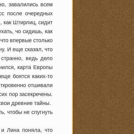
но, завалились всем
есс после очередных
, как Штирлиц, сидит
ухать, чо сидишь, как
, что впервые столько
у. И еще сказал, что
 странно, ведь дело
нился, карта Европы
 еще боятся каких-то
 откровенно отшивали
сих пор засекречены.
свои древние тайны.
ь, чтобы не спугнуть
 и Лина поняла, что