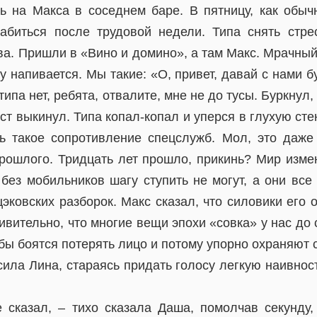
ь на Макса в соседнем баре. В пятницу, как обыч
абиться после трудовой недели. Типа снять стр
ва. Пришли в «Вино и домино», а там Макс. Мрачный
у напивается. Мы такие: «О, привет, давай с нами б
типа нет, ребята, отвалите, мне не до тусы. Буркнул
ст выкинул. Типа копал-копал и уперся в глухую стен
ь такое сопротивление спецслужб. Мол, это даже
прошлого. Тридцать лет прошло, прикинь? Мир изме
без мобильников шагу ступить не могут, а они все
эковских разборок. Макс сказал, что силовики его
ивительно, что многие вещи эпохи «совка» у нас до 
ы боятся потерять лицо и потому упорно охраняют 
ила Лина, стараясь придать голосу легкую наивност
е сказал, – тихо сказала Даша, помолчав секунду,