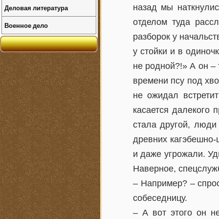
назад мы наткнулис
Деловая литература
отделом туда рассл
Военное дело
разборок у начальст
у стойки и в одиночк
не родной?!» А он – 
времени псу под хво
не ожидал встретит
касается далекого 
стала другой, люди 
древних кагэбешно-ц
и даже угрожали. Уд
Наверное, спецслужб
– Например? – спрос
собеседницу.
– А вот этого он н