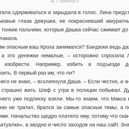
📃 Cтраница 6
тала сдерживаться и зарыдала в голос. Лина предс
ьковые глаза девушки, ее покрасневший аккурат
 тонкие пальчики, которые Дашка сейчас сжимает до 
плакала.
ким опасным ваш Кроха занимался? Бандюки ведь да
, а это денежки немалые, – осторожно спросила 
 изобрести. Например, избить в подъезде 
оить. В первый раз им, что ли?
чего не знаю, – всхлипнула Даша. – Если честно, и зн
 страшно жить. Шеф с утра в полиции побывал. Д
 него уже подписку взяли. Мы-то знаем, что Макса 
ню не тратил, брался за самые опасные темы, а 
ми. Начальство щедро платило ему, потому что ск
туалки», а заодно и число заходов на наш сайт. Зн