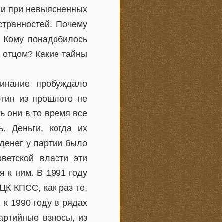
изни при невыясненных
странностей. Почему
? Кому понадобилось
о отцом? Какие тайны
инание пробуждало
ртин из прошлого не
ь они в то время все
. Деньги, когда их
 денег у партии было
ветской власти эти
 к ним. В 1991 году
ЦК КПСС, как раз те,
 к 1990 году в рядах
артийные взносы, из