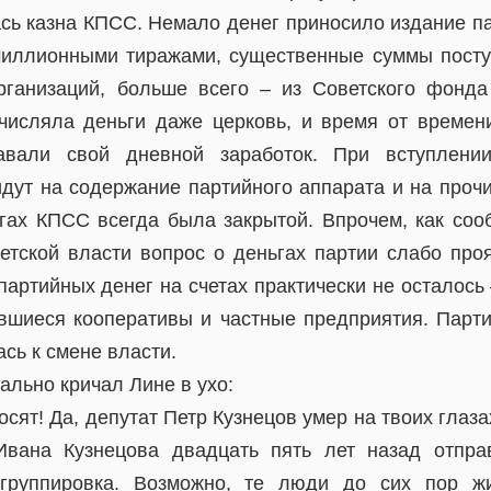
сь казна КПСС. Немало денег приносило издание п
миллионными тиражами, существенные суммы пост
рганизаций, больше всего – из Советского фонда
числяла деньги даже церковь, и время от времен
давали свой дневной заработок. При вступлен
идут на содержание партийного аппарата и на проч
ах КПСС всегда была закрытой. Впрочем, как соо
етской власти вопрос о деньгах партии слабо про
 партийных денег на счетах практически не осталос
вшиеся кооперативы и частные предприятия. Парти
сь к смене власти.
льно кричал Лине в ухо:
осят! Да, депутат Петр Кузнецов умер на твоих глазах
Ивана Кузнецова двадцать пять лет назад отпр
 группировка. Возможно, те люди до сих пор ж