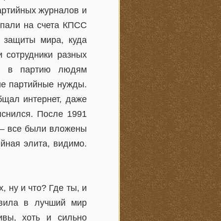
артийных журналов и
упали на счета КПСС
 защиты мира, куда
и сотрудники разных
ии в партию людям
ие партийные нужды.
бщал интернет, даже
яснился. После 1991
ь – все были вложены
йная элита, видимо.
, ну и что? Где ты, и
авила в лучший мир
ивы, хоть и сильно