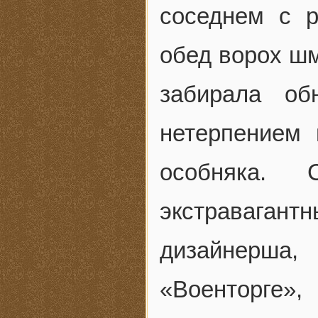
соседнем с р
обед ворох шм
забирала об
нетерпением
особняка.
экстравага
дизайнерша,
«Военторге»