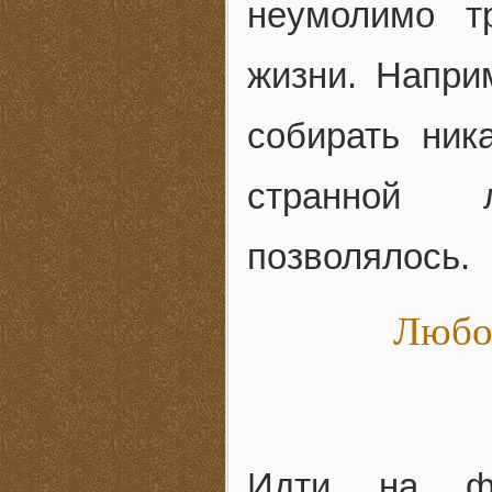
неумолимо т
жизни. Напри
собирать ника
странной л
позволялось.
Любо
Идти на фу