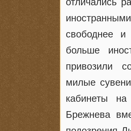
отличались р
иностранны
свободнее и
больше инос
привозили с
милые сувени
кабинеты на
Брежнева вм
подозрения Ли