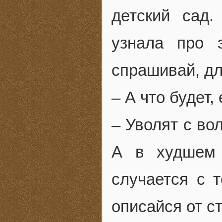
детский сад.
узнала про 
спрашивай, дл
– А что будет
– Уволят с во
А в худшем 
случается с 
описайся от с