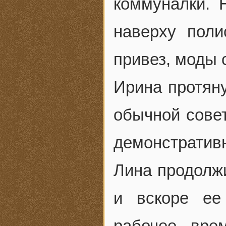
коммуналки. 
наверху поли
привез, моды 
Ирина протян
обычной сове
демонстративн
Лина продолжи
и вскоре ее
рабочее вре