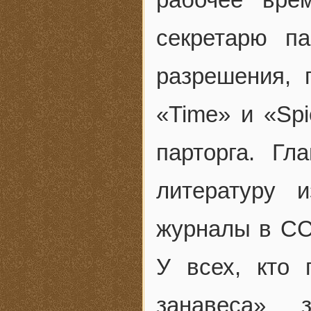
секретарю па
разрешения, 
«Time» и «Spi
парторга. Г
литературу 
журналы в СС
У всех, кто 
занавеса» 