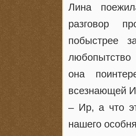
Лина поежил
разговор пр
побыстрее з
любопытство 
она поинте
всезнающей И
– Ир, а что э
нашего особн