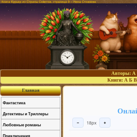
Книга Курьер из Страны Советов, страница 9 – Нина Стожкова
Авторы:
А
Книги:
А
Б
В
Главная
Фантастика
Онлай
Детективы и Триллеры
18px
−
+
Любовные романы
Приключения