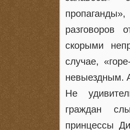
пропаганды»
разговоров 
скорыми неп
случае, «горе
невыездным. А
Не удивител
граждан сл
принцессы Ди