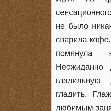
сенсационног
не было ника
сварила кофе,
помянула н
Неожиданно 
гладильную 
гладить. Гла
любимым занят