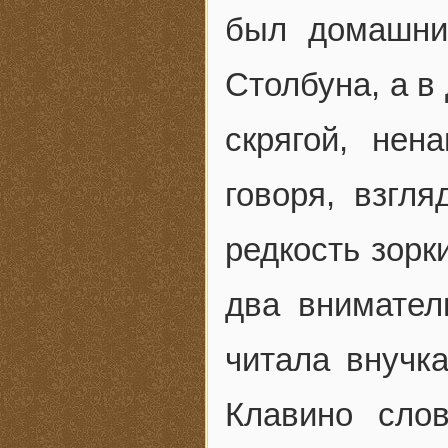
был домашний
Столбуна, а в
скрягой, нен
говоря, взгля
редкость зорк
два внимател
читала внучка
Клавино сло