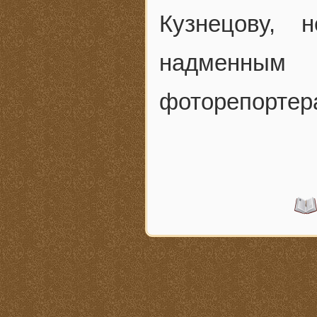
Кузнецову, 
надменны
фоторепортер