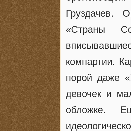
Груздачев. 
«Страны Со
вписывавши
компартии. К
порой даже «
девочек и ма
обложке. 
идеологичес