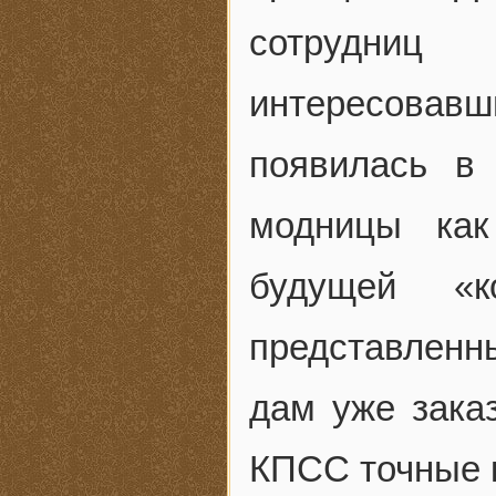
сотрудни
интересовавши
появилась в
модницы как
будущей «к
представленны
дам уже зака
КПСС точные к