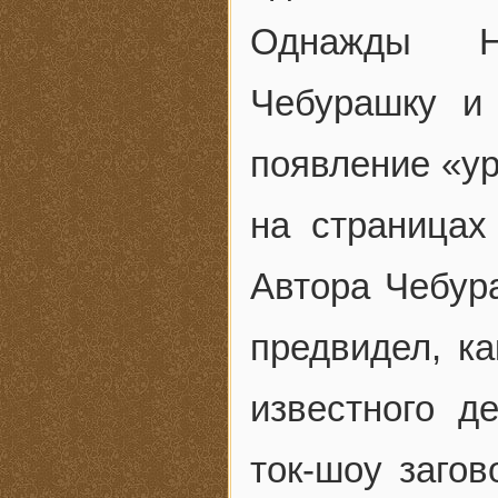
Однажды Ни
Чебурашку и 
появление «у
на страницах
Автора Чебура
предвидел, к
известного д
ток-шоу загов