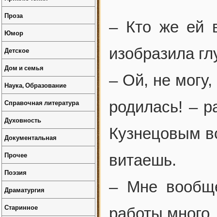
Проза
– Кто же ей 
Юмор
изобразила гл
Детское
Дом и семья
– Ой, не могу,
Наука, Образование
Справочная литература
родилась! – р
Духовность
Кузнецовым вс
Документальная
Прочее
витаешь.
Поэзия
– Мне вообще
Драматургия
Старинное
работы много,