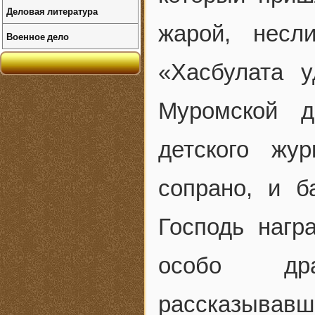
Деловая литература
жарой, несл
Военное дело
«Хасбулата 
Муромской д
детского жу
сопрано, и б
Господь нагр
особо др
рассказывавши