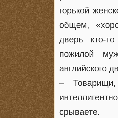
горькой женск
общем, «хоро
дверь кто-т
пожилой муж
английского д
– Товарищи
интеллигентн
срываете.