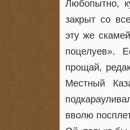
Любопытно, к
закрыт со вс
эту же скамей
поцелуев». 
прощай, редак
Местный Каз
подкараулива
вволю посплет