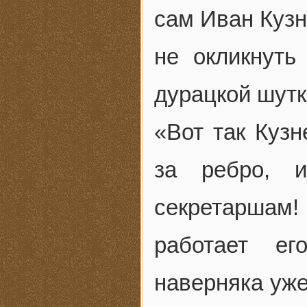
сам Иван Кузн
не окликнуть
дурацкой шутк
«Вот так Куз
за ребро, 
секретаршам!
работает е
наверняка уже