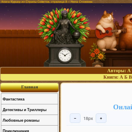
Книга Курьер из Страны Советов, страница 8 – Нина Стожкова
Авторы:
А
Книги:
А
Б
В
Главная
Фантастика
Онлай
Детективы и Триллеры
18px
−
+
Любовные романы
Приключения