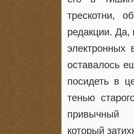
трескотни, 
редакции. Да,
электронных 
оставалось ещ
посидеть в ц
тенью старог
привычный 
который затих