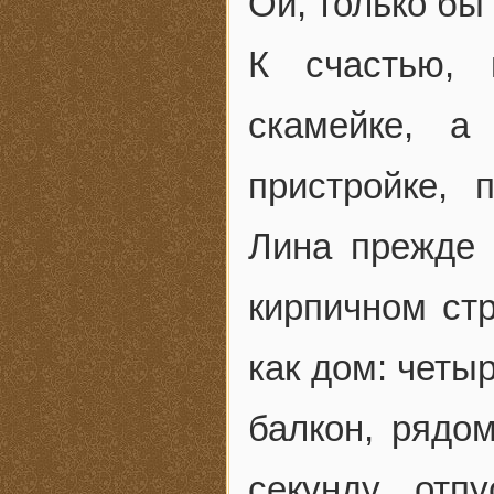
Ой, только бы
К счастью, 
скамейке, а
пристройке, 
Лина прежде 
кирпичном ст
как дом: четы
балкон, рядо
секунду отп