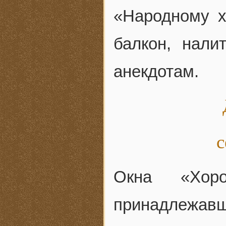
«Народному х
балкон, нали
анекдотам.
с
Окна «Хоро
принадлежав