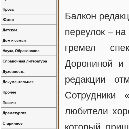
Проза
Балкон редак
Юмор
переулок – на
Детское
Дом и семья
гремел спе
Наука, Образование
Справочная литература
Дорониной и 
Духовность
редакции от
Документальная
Прочее
Сотрудники 
Поэзия
любители хоро
Драматургия
Старинное
который приш