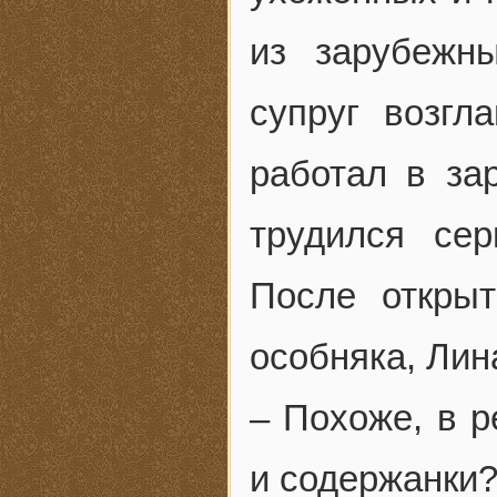
из зарубежн
супруг возгл
работал в за
трудился се
После открыт
особняка, Лин
– Похоже, в р
и содержанки