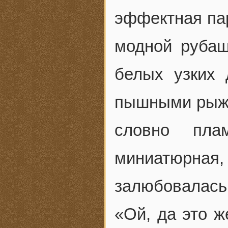
эффектная па
модной рубаш
белых узких
пышными рыжи
словно пла
миниатюрная,
залюбовалась
«Ой, да это ж