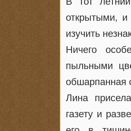
В тот летний
открытыми, и
изучить незна
Ничего особ
пыльными цве
обшарпанная 
Лина присела
газету и разв
его в тишин