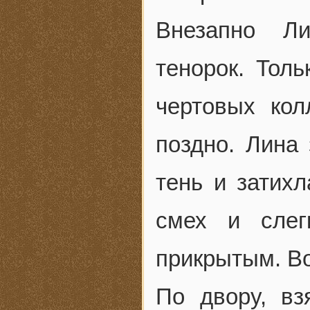
Внезапно Л
тенорок. Толь
чертовых кол
поздно. Лина 
тень и затих
смех и слег
прикрытым. Во
По двору, вз