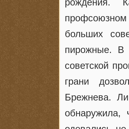
рождения. 
профсоюзном 
больших сов
пирожные. В
советской про
грани дозво
Брежнева. Ли
обнаружила,
одевались не