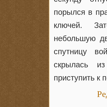
порылся в пра
ключей. За
небольшую дв
спутницу во
скрылась и
приступить к 
Ре