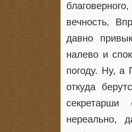
благоверног
вечность. Вп
давно привы
налево и спо
погоду. Ну, а
откуда берут
секретарши
нереально, 