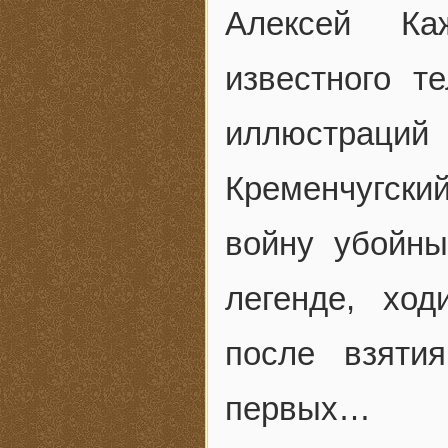
Алексей Ка
известного т
иллюстраций 
Кременчугски
войну убойн
легенде, хо
после взяти
первых…