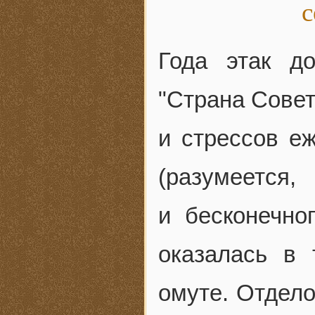
с
Года этак д
"Страна Совет
и стрессов е
(разумеется
и бесконечно
оказалась в
омуте. Отдел