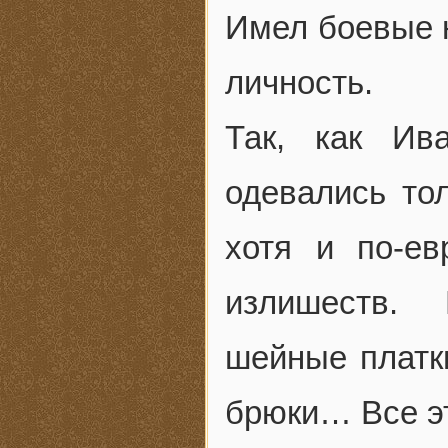
Имел боевые 
личность.
Так, как Ив
одевались тол
хотя и по-ев
излишеств. 
шейные платк
брюки… Все эт