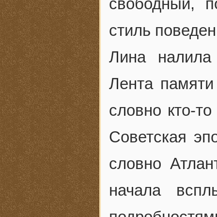
свободный, п
стиль поведен
Лина налила
Лента памяти
словно кто-то
Советская эпо
словно Атлан
начала всп
подробностям