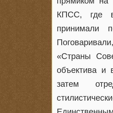
прямиком на
КПСС, где в
принимали п
Поговаривал
«Страны Сов
объектива и 
затем отр
стилистиче
Единственн