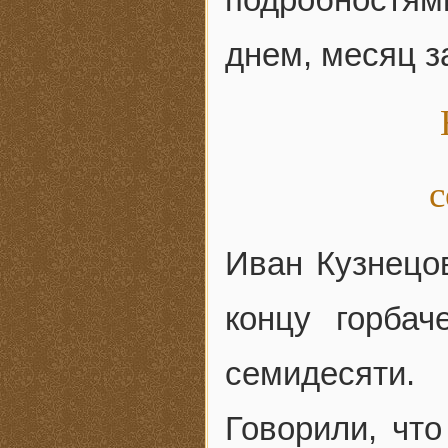
днем, месяц 
с
Иван Кузнецов
концу горбач
семидесяти.
Говорили, чт