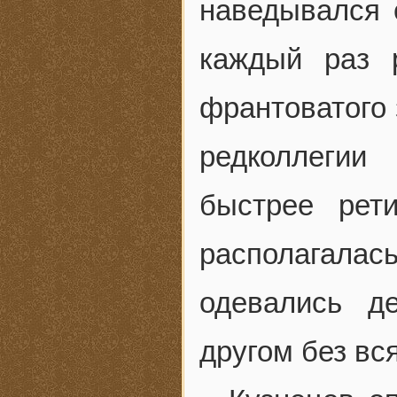
наведывался 
каждый раз 
франтоватого
редколлегии
быстрее рет
располагала
одевались д
другом без вс