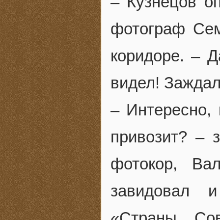
– Кузнецов о
фотограф Сем
коридоре. – 
видел! Заждал
– Интересно, 
привозит? – 
фотокор, Ва
завидовал и
«Страны Со