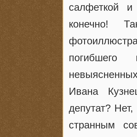
салфеткой и
конечно! Т
фотоиллюстр
погибшего
невыясненны
Ивана Кузне
депутат? Нет,
странным со