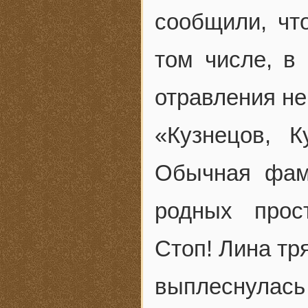
сообщили, чт
том числе, в
отравления не
«Кузнецов, 
Обычная фам
родных прос
Стоп! Лина тр
выплеснулась 