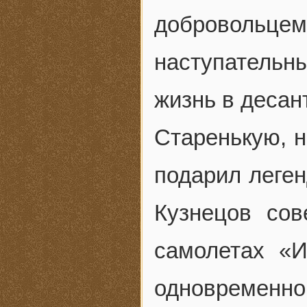
доброволь
наступатель
жизнь в десан
Старенькую, 
подарил леге
Кузнецов со
самолетах «И
одновременн