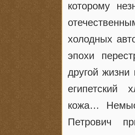
которому не
отечественны
холодных авт
эпохи перес
другой жизни 
египетский 
кожа… Немыс
Петрович пр