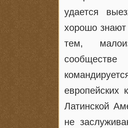
удается вые
хорошо знают
тем, малои
сообществ
командируетс
европейских 
Латинской Ам
не заслужива