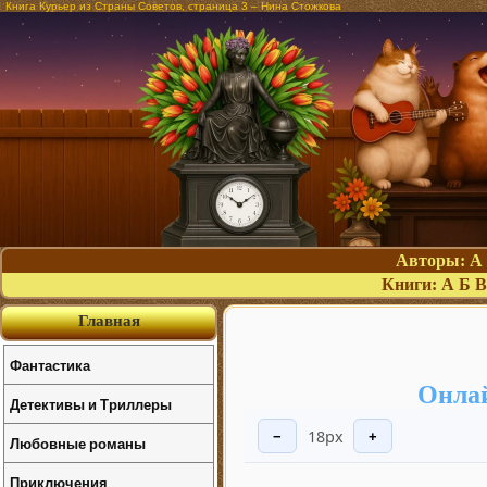
Книга Курьер из Страны Советов, страница 3 – Нина Стожкова
Авторы:
А
Книги:
А
Б
В
Главная
Фантастика
Онлай
Детективы и Триллеры
18px
−
+
Любовные романы
Приключения