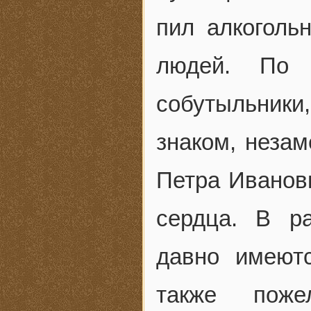
пил алкоголь
людей. По 
собутыльник
знаком, незам
Петра Иванов
сердца. В р
давно имеютс
также поже