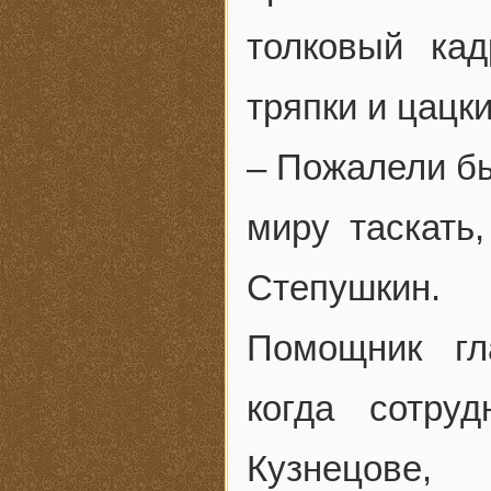
толковый кад
тряпки и цацк
– Пожалели бы
миру таскать
Степушкин.
Помощник гл
когда сотру
Кузнецов