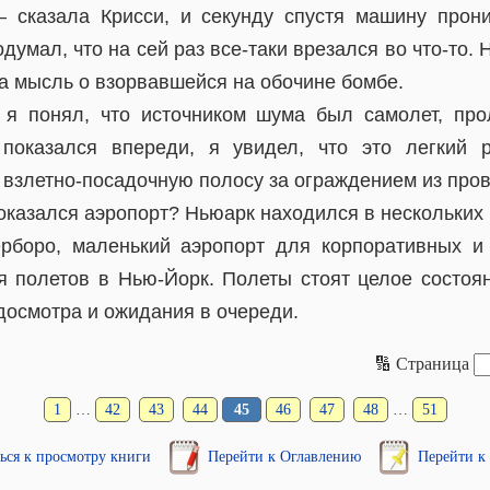
 сказала Крисси, и секунду спустя машину прони
умал, что на сей раз все-таки врезался во что-то. 
а мысль о взорвавшейся на обочине бомбе.
 я понял, что источником шума был самолет, про
 показался впереди, я увидел, что это легкий р
взлетно-посадочную полосу за ограждением из пров
 оказался аэропорт? Ньюарк находился в нескольких 
ерборо, маленький аэропорт для корпоративных и
 полетов в Нью-Йорк. Полеты стоят целое состоян
досмотра и ожидания в очереди.
🔢 Страница
1
…
42
43
44
45
46
47
48
…
51
ься к просмотру книги
Перейти к Оглавлению
Перейти к