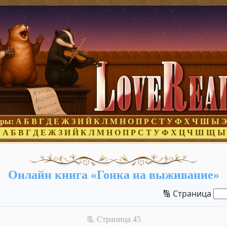
оры:
А
Б
В
Г
Д
Е
Ж
З
И
Й
К
Л
М
Н
О
П
Р
С
Т
У
Ф
Х
Ч
Ш
Ы
Э
:
А
Б
В
Г
Д
Е
Ж
З
И
Й
К
Л
М
Н
О
П
Р
С
Т
У
Ф
Х
Ц
Ч
Ш
Щ
Ы
Онлайн книга «Гонка на выживание»
🔢 Страница
📃 Cтраница 45