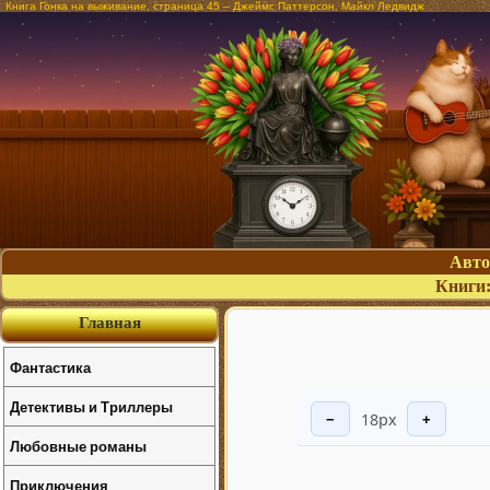
Книга Гонка на выживание, страница 45 – Джеймс Паттерсон, Майкл Ледвидж
Авт
Книги
Главная
Фантастика
Детективы и Триллеры
18px
−
+
Любовные романы
Приключения