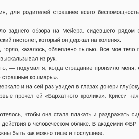
ия, для родителей страшнее всего беспомощност
ало заднего обзора на Мейера, сидевшего рядом 
кий пистолет, который он держал на коленях.
л, горло, казалось, облеплено пылью. Все мое тело
 выскальзывал из рук.
го, — подумал я, когда страдание пронзило меня, 
е страшные кошмары».
зеркало и на сей раз увидел в глазах дочери глубо
ервые прочел ей «Бархатного кролика». Крисси нач
отелось, чтобы она стала плакать и раздражать с
 действия в человеческом облике. В академии ФБР в
жны быть как можно тише и послушнее.