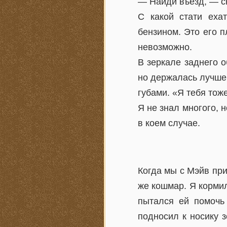
— Найди въезд, — ск
С какой стати еха
бензином. Это его п
невозможно.
В зеркале заднего о
но держалась лучше,
губами. «Я тебя тож
Я не знал многого, 
в коем случае.
Когда мы с Мэйв при
же кошмар. Я кормил
пытался ей помочь
подносил к носику з