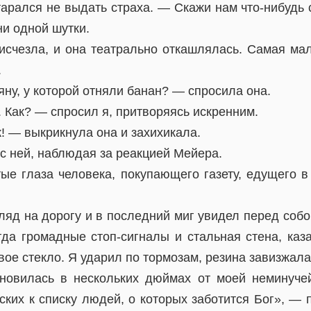
арался не выдать страха. — Скажи нам что-нибудь 
и одной шутки.
 исчезла, и она театрально откашлялась. Самая мал
.
яну, у которой отняли банан? — спросила она.
 Как? — спросил я, притворяясь искренним.
 — выкрикнула она и захихикала.
с ней, наблюдая за реакцией Мейера.
тые глаза человека, покупающего газету, едущего 
ляд на дорогу и в последний миг увидел перед соб
гда громадные стоп-сигналы и стальная стена, каза
вое стекло. Я ударил по тормозам, резина завизжал
новилась в нескольких дюймах от моей неминучей
ких к списку людей, о которых заботится Бог», — 