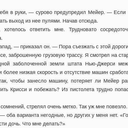
себя в руки, — сурово предупредил Мейер. — Если 
ать выход из нее пулями. Начав отсюда.
, хотелось ответить мне. Трудновато сосредоточ
.
пад, — приказал он. — Пора съезжать с этой дороги,
се, заброшенную грузовую трассу. Я смотрел на ста
дной заболоченной земли штата Нью-Джерси ме
и более низкая скорость и отсутствие машин сработа
так, чтобы занесло машину, потеряет ли Мейер ра
тить Крисси и побежать? Из пистолета трудно попас
 сомнений, стрелял очень метко. Так уж мне повезло.
— оба варианта негодные, но других у меня нет. «
сти дочь. Что мне делать?»