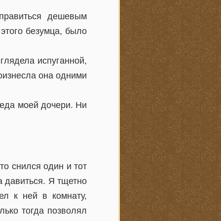
аправиться дешевым
 этого безумца, было
ыглядела испуганной,
роизнесла она одними
реда моей дочери. Ни
то снился один и тот
а давиться. Я тщетно
л к ней в комнату,
олько тогда позволял