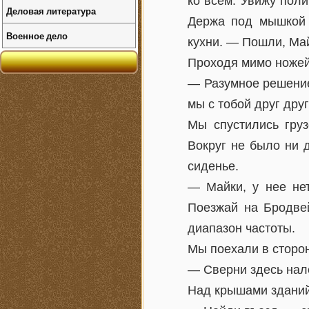
ко всем. Увижу поли
Деловая литература
Держа под мышкой 
Военное дело
кухни. — Пошли, Ма
Проходя мимо ножей
— Разумное решение
мы с тобой друг дру
Мы спустились гру
Вокруг не было ни 
сиденье.
— Майки, у нее нет
Поезжай на Бродве
диапазон частоты.
Мы поехали в сторо
— Сверни здесь нале
Над крышами зданий