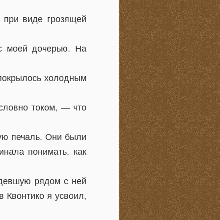
ь при виде грозящей
с моей дочерью. На
 покрылось холодным
словно током, — что
кую печаль. Они были
инала понимать, как
идевшую рядом с ней
 Квонтико я усвоил,