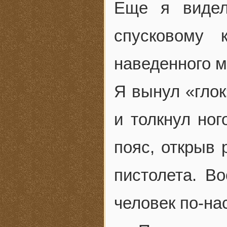
Еще я видел
спусковому к
наведенного м
Я вынул «глок
и толкнул ног
пояс, открыв 
пистолета. Во
человек по-на