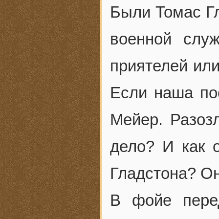
Были Томас Г
военной слу
приятелей или
Если наша по
Мейер. Разоз
дело? И как 
Гладстона? О
В фойе пере