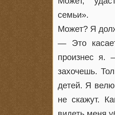
Может, удас
семьи».
Может? Я дол
— Это касае
произнес я. 
захочешь. То
детей. Я велю
не скажут. К
видеть меня у