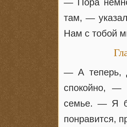
— Пора немно
там, — указал
Нам с тобой м
Гл
— А теперь, 
спокойно, —
семье. — Я б
понравится, п