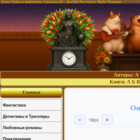
Книга Гонка на выживание, страница 43 – Джеймс Паттерсон, Майкл Ледвидж
Авторы:
А
Книги:
А
Б
В
Главная
Фантастика
Он
Детективы и Триллеры
18px
−
+
Любовные романы
Приключения