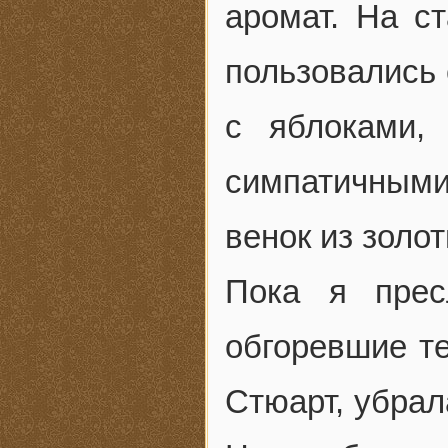
аромат. На с
пользовались 
с яблоками,
симпатичными
венок из золо
Пока я прес
обгоревшие т
Стюарт, убрал