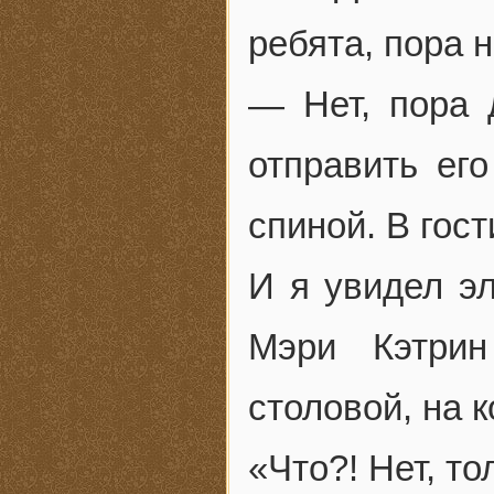
ребята, пора 
— Нет, пора 
отправить ег
спиной. В гос
И я увидел э
Мэри Кэтри
столовой, на 
«Что?! Нет, то