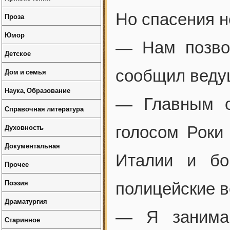
Но спасения н
Проза
Юмор
— Нам позво
Детское
сообщил ведущ
Дом и семья
Наука, Образование
— Главным о
Справочная литература
Духовность
голосом Роки
Документальная
Италии и бо
Прочее
Поэзия
полицейские в
Драматургия
— Я занима
Старинное