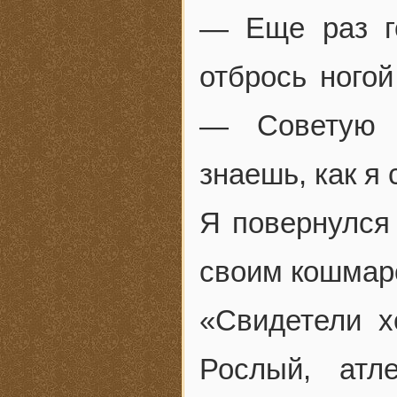
— Еще раз г
отбрось ного
— Советую 
знаешь, как я
Я повернулся 
своим кошмар
«Свидетели х
Рослый, атл