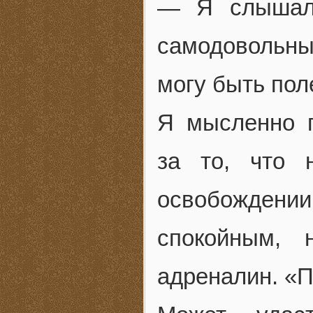
— Я слышал,
самодовольным
могу быть пол
Я мысленно п
за то, что 
освобождени
спокойным,
адреналин. «П