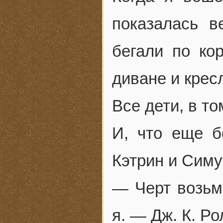
показалась в
бегали по ко
диване и крес
Все дети, в т
И, что еще б
Кэтрин и Симу
— Черт возьм
я. — Дж. К. Р