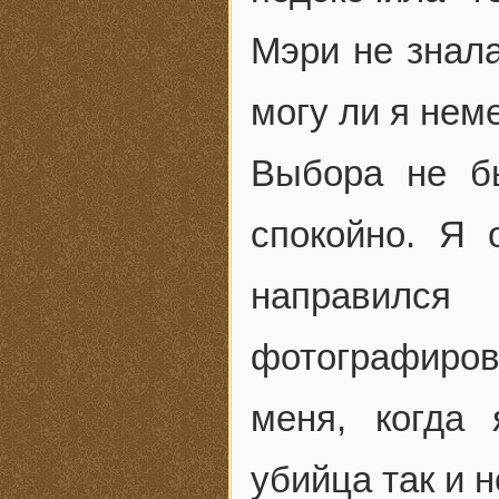
Мэри не знал
могу ли я нем
Выбора не б
спокойно. Я 
направилс
фотографиро
меня, когда
убийца так и 