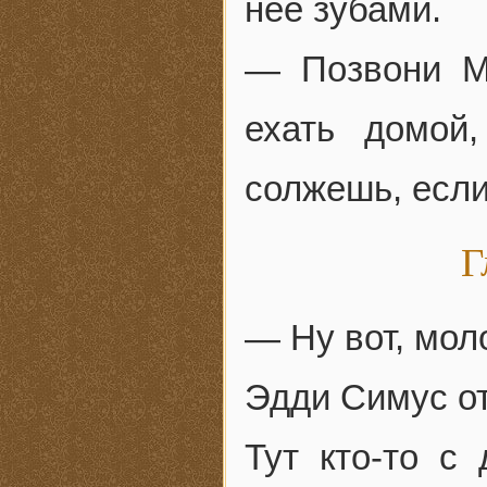
нее зубами.
— Позвони Ма
ехать домой
солжешь, если
Г
— Ну вот, мол
Эдди Симус от
Тут кто-то с