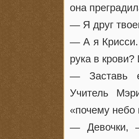
она преградила
— Я друг твое
— А я Крисси.
рука в крови?
— Заставь е
Учитель Мэр
«почему небо 
— Девочки, 