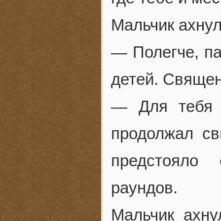
Мальчик ахнул
— Полегче, па
детей. Священ
— Для тебя 
продолжал св
предстояло 
раундов.
Мальчик ахн