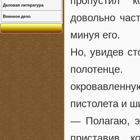
пропустил к
Деловая литература
довольно част
Военное дело
минуя его.
Но, увидев ст
полотенце.
окровавленн
пистолета и ш
— Полагаю, э
приставив к