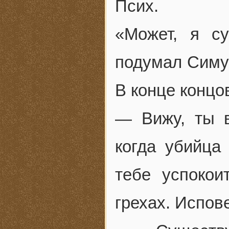
Псих.
«Может, я с
подумал Симус
В конце концо
— Вижу, ты в
когда убийца
тебе успокои
грехах. Испов