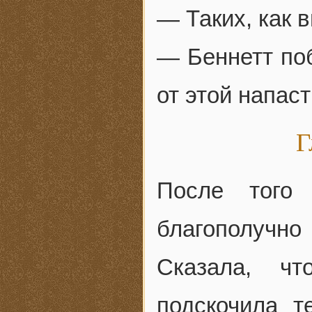
— Таких, как 
— Беннетт поб
от этой напаст
Г
После того
благополучн
Сказала, ч
подскочила т