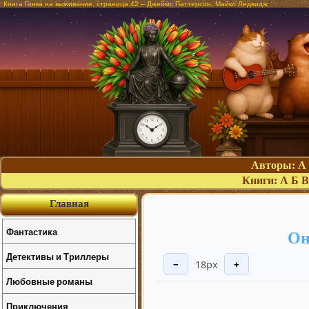
Книга Гонка на выживание, страница 42 – Джеймс Паттерсон, Майкл Ледвидж
Авторы:
А
Книги:
А
Б
В
Главная
Фантастика
Он
Детективы и Триллеры
18px
−
+
Любовные романы
Приключения