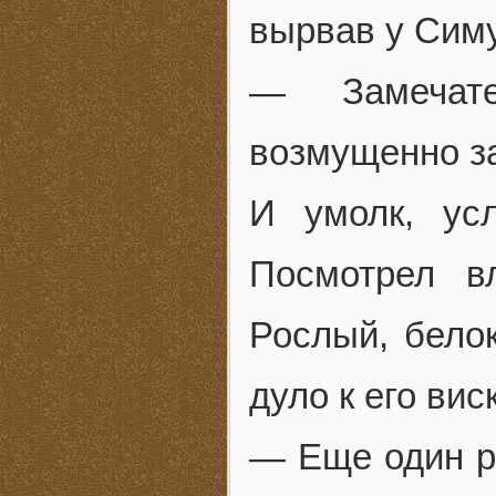
вырвав у Симу
— Замечат
возмущенно з
И умолк, ус
Посмотрел в
Рослый, бело
дуло к его виск
— Еще один ре