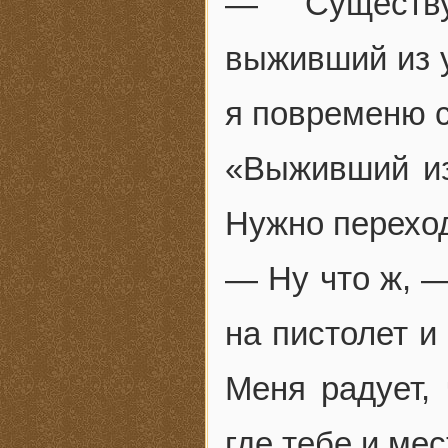
— Существу
выживший из у
я повременю 
«Выживший и
Нужно переход
— Ну что ж, —
на пистолет и
Меня радует,
где тебе и мес