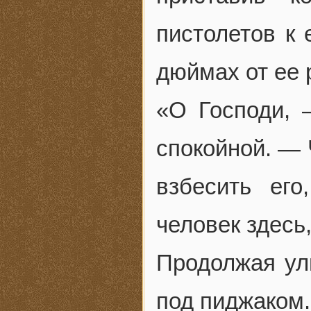
пистолетов к 
дюймах от ее 
«О Господи, 
спокойной. — 
взбесить ег
человек здесь,
Продолжая улы
под пиджаком.