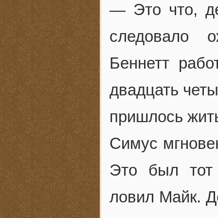
— Это что, д
следовало о
Беннетт рабо
двадцать четы
пришлось жить
Симус мгновен
Это был тот
ловил Майк. Д