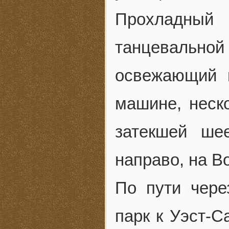
Прохладный 
танцевальной
освежающий 
машине, неско
затекшей ше
направо, на В
По пути чер
парк к Уэст-С