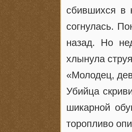
сбившихся в к
согнулась. По
назад. Но не
хлынула струя
«Молодец, де
Убийца скриви
шикарной обу
торопливо опи