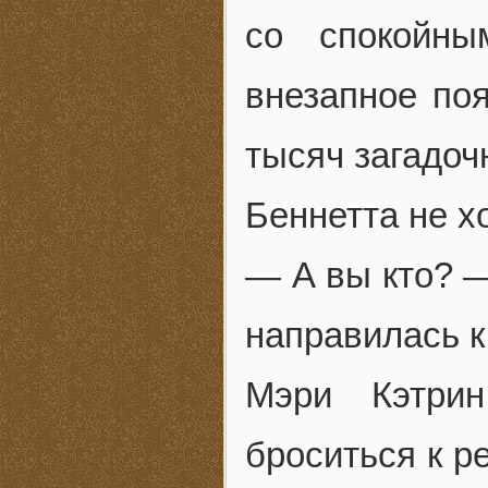
со спокойны
внезапное по
тысяч загадоч
Беннетта не х
— А вы кто? —
направилась к
Мэри Кэтрин
броситься к р