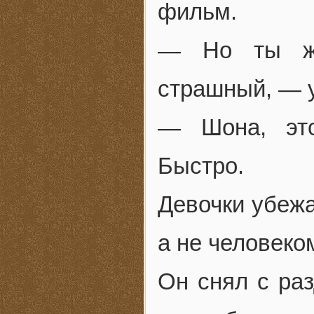
фильм.
— Но ты же
страшный, — 
— Шона, это
Быстро.
Девочки убежа
а не человеком
Он снял с раз