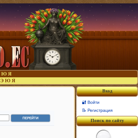
Ю
Я
Э
Ю
Я
Вход
🔐 Войти
📝 Регистрация
Поиск по сайту