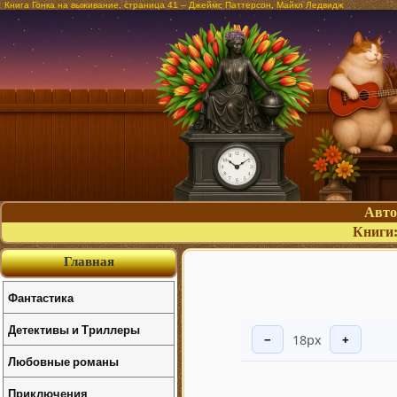
Книга Гонка на выживание, страница 41 – Джеймс Паттерсон, Майкл Ледвидж
Авт
Книги
Главная
Фантастика
Детективы и Триллеры
18px
−
+
Любовные романы
Приключения