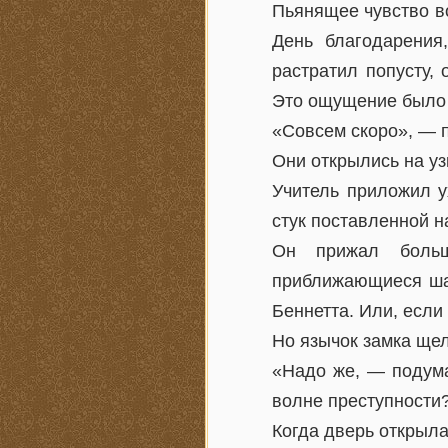
Пьянящее чувство в
День благодарения
растратил попусту,
Это ощущение было о
«Совсем скоро», — п
Они открылись на у
Учитель приложил у
стук поставленной н
Он прижал больш
приближающиеся шаг
Беннетта. Или, если
Но язычок замка щел
«Надо же, — подума
волне преступности?
Когда дверь открыла