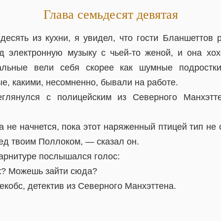
Глава семьдесят девятая
десять из кухни, я увидел, что гости Бланшеттов 
 электронную музыку с чьей-то женой, и она хох
альные вели себя скорее как шумные подростк
е, какими, несомненно, бывали на работе.
глянулся с полицейским из Северного Манхэтт
 не начнется, пока этот наряженный птицей тип не 
ед твоим Поллоком, — сказал он.
гарнитуре послышался голос:
к? Можешь зайти сюда?
екобс, детектив из Северного Манхэттена.