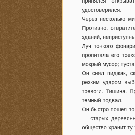
принялся открыв
удостоверился.
Через несколько ми
Противно, отвратит
зданий, неприступны
Луч тонкого фонари
пропитала его трех
мокрый мусор; пуста
Он снял пиджак, с
резким ударом выб
тревоги. Тишина. П
темный подвал.
Он быстро пошел по
— старых деревянн
общество хранит ту