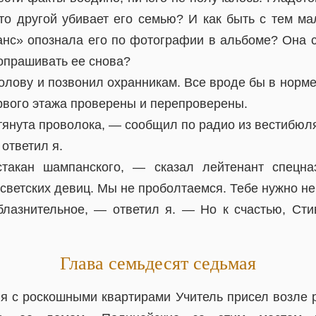
-то другой убивает его семью? И как быть с тем м
нс» опознала его по фотографии в альбоме? Она с
опрашивать ее снова?
олову и позвонил охранникам. Все вроде бы в норме
рвого этажа проверены и перепроверены.
тянута проволока, — сообщил по радио из вестибюля
ответил я.
такан шампанского, — сказал лейтенант спецн
светских девиц. Мы не проболтаемся. Тебе нужно не
азнительное, — ответил я. — Но к счастью, Сти
Глава семьдесят седьмая
ия с роскошными квартирами Учитель присел возле р