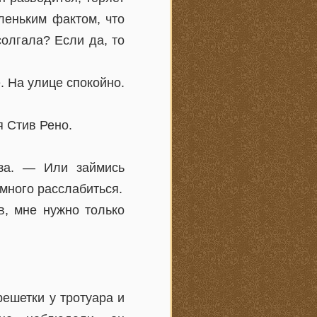
аленьким фактом, что
олгала? Если да, то
. На улице спокойно.
 Стив Рено.
аза. — Или займись
много расслабиться.
в, мне нужно только
ешетки у тротуара и