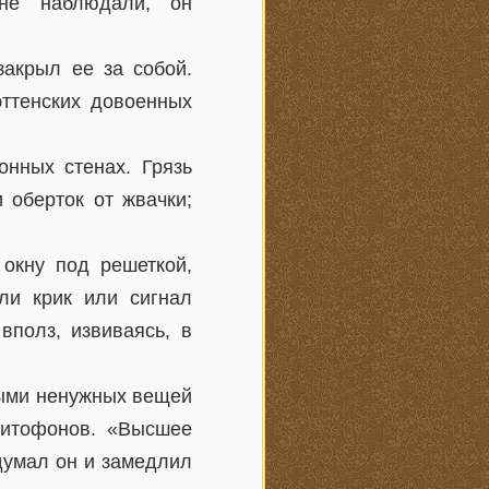
не наблюдали, он
закрыл ее за собой.
эттенских довоенных
онных стенах. Грязь
 оберток от жвачки;
окну под решеткой,
ли крик или сигнал
вполз, извиваясь, в
ными ненужных вещей
нитофонов. «Высшее
думал он и замедлил