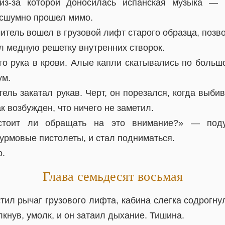
из-за которой доносилась испанская музыка — 
сшумно прошел мимо.
итель вошел в грузовой лифт старого образца, поз
л медную решетку внутренних створок.
его рука в крови. Алые капли скатывались по боль
ум.
ль закатал рукав. Черт, он порезался, когда выбив
к возбужден, что ничего не заметил.
, стоит ли обращать на это внимание?» — под
урмовые пистолеты, и стал подниматься.
о.
Глава семьдесят восьмая
тил рычаг грузового лифта, кабина слегка содрогну
кнув, умолк, и он затаил дыхание. Тишина.