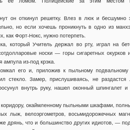
ать ее ломом. Полицейские за этим местом 
нут он откинул решетку. Влез в люк и бесшумно 
ельно, но если хочешь проникнуть в одно из манх
х, как Форт-Нокс, нужно потерпеть.
ка, который Учитель держал во рту, играл на бет
сотдолларовые носки — горы сигаретных окурков и
я ампула из-под крэка.
комкал его и, приложив к пыльному подвальному 
ил стекло. Замер, прислушиваясь, не раздастся 
росунул внутрь руку, нашел оконный шпингалет и 
 коридору, окаймленному пыльными шкафами, пол
ых лыж, велоэргометров, восьмидорожечных маг
 же дрянь, что и большинство других идиотов, — по