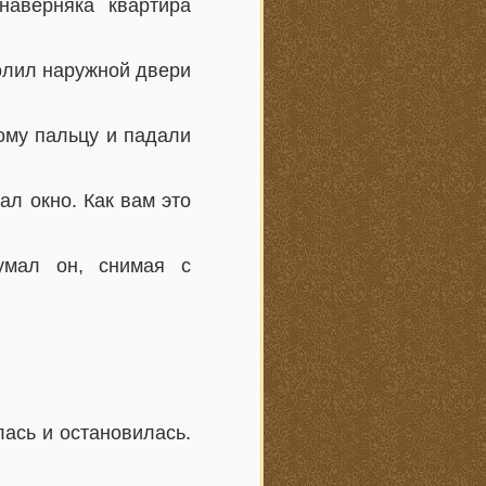
наверняка квартира
волил наружной двери
шому пальцу и падали
ал окно. Как вам это
умал он, снимая с
лась и остановилась.