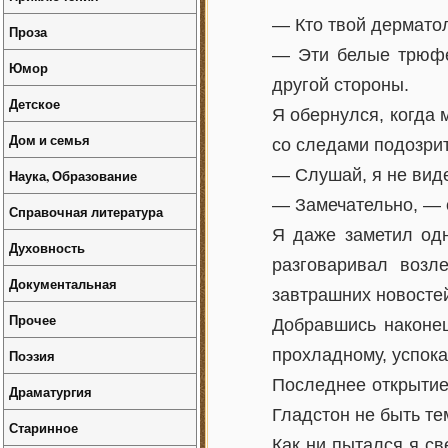
— Кто твой дерматол
Проза
— Эти белые трюфе
Юмор
другой стороны.
Детское
Я обернулся, когда 
Дом и семья
со следами подозрит
— Слушай, я не виде
Наука, Образование
— Замечательно, — о
Справочная литература
Я даже заметил одн
Духовность
разговаривал возл
Документальная
завтрашних новосте
Прочее
Добравшись наконец
прохладному, успок
Поэзия
Последнее открытие
Драматургия
Гладстон не быть те
Старинное
Как ни пытался я св