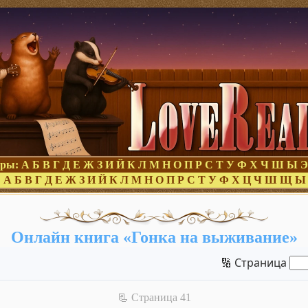
оры:
А
Б
В
Г
Д
Е
Ж
З
И
Й
К
Л
М
Н
О
П
Р
С
Т
У
Ф
Х
Ч
Ш
Ы
Э
:
А
Б
В
Г
Д
Е
Ж
З
И
Й
К
Л
М
Н
О
П
Р
С
Т
У
Ф
Х
Ц
Ч
Ш
Щ
Ы
Онлайн книга «Гонка на выживание»
🔢 Страница
📃 Cтраница 41