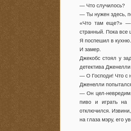
— Что случилось?
— Ты нужен здесь, п
«Что там еще?» — 
странный. Пока все 
Я поспешил в кухню
И замер.
Джекобс стоял у за
детектива Дженелли 
— О Господи! Что с 
Дженелли попытался 
— Он цел-невредим,
пиво и играть на 
отключился. Извини, 
на глаза мэру, его ув