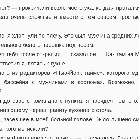
ог? — прокричали возле моего уха, когда я проталки
ли очень сложные и вместе с тем совсем просты
меня хлопнули по плечу. Это был мужчина средних л
ельного белого порошка под носом.
л тебя после открытия, — сказал он. — Как там на 
тветил я, пятясь к кухне.
ого из редакторов «Нью-Йорк таймс», которого ед
е бассейна с мужчинами в костюмах. Возможно,
й.
 до своего командного пункта, я посидел немного
аивающему нервы граниту кухонного стола.
, засевшее в моей больной голове, было лишено см
м, кого мы искали?
ести факты воедино, ничего не получалось. Гладсто