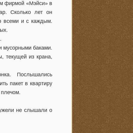
ом фирмой «Мэйси» в
ар. Сколько лет он
о всеми и с каждым.
ых.
.
и мусорными баками.
, текущей из крана,
нка. Послышались
ть пакет в квартиру
 плечом.
еужели не слышали о