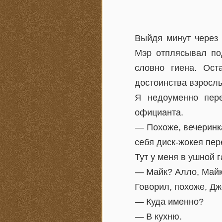
Выйдя минут через 
Мэр отплясывал под
словно гиена. Ост
достоинства взрослы
Я недоуменно пере
официанта.
— Похоже, вечеринка
себя диск-жокея пер
Тут у меня в ушной 
— Майк? Алло, Май
Говорил, похоже, Дж
— Куда именно?
— В кухню.