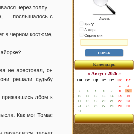
вался через толпу.
е, — послышалось с
Ищем:
Книгу
Автора
ет в черном костюме,
Серию книг
Майорке?
Календарь
ва не арестовал, он
« Август 2026 »
 они решали судьбу
Пн
Вт
Ср
Чт
Пт
Сб
Вс
1
2
3
4
5
6
7
8
9
, прижавшись лбом к
10
11
12
13
14
15
16
17
18
19
20
21
22
23
24
25
26
27
28
29
30
31
ысла. Как мог Томас
н разводится, теряет