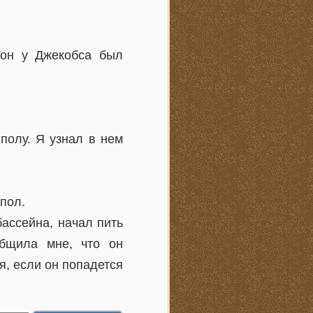
Тон у Джекобса был
полу. Я узнал в нем
пол.
ассейна, начал пить
общила мне, что он
ня, если он попадется