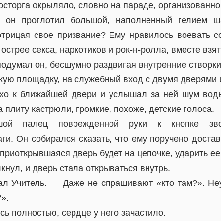
осторга окрыляло, словно на параде, организованн
, он проглотил большой, наполненный гелием ш
 отрицая свое призвание? Ему нравилось воевать с
стрее секса, наркотиков и рок-н-ролла, вместе взят
одумал он, бесшумно раздвигая внутренние створки
зкую площадку, на служебный вход с двумя дверями 
хо к ближайшей двери и услышал за ней шум воды
а плиту кастрюли, громкие, похоже, детские голоса.
ой палец поврежденной руки к кнопке зво
и. Он собирался сказать, что ему поручено достави
 приоткрывшаяся дверь будет на цепочке, ударить ее
кнул, и дверь стала открываться внутрь.
л Учитель. — Даже не спрашивают «кто там?». Н
».
сь полностью, сердце у него зачастило.