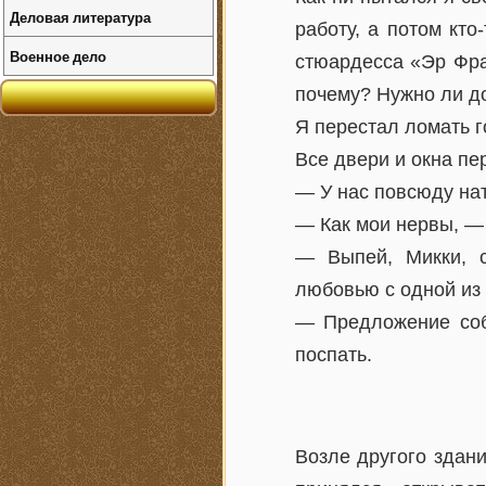
Деловая литература
работу, а потом кто
Военное дело
стюардесса «Эр Фра
почему? Нужно ли д
Я перестал ломать г
Все двери и окна пе
— У нас повсюду на
— Как мои нервы, — 
— Выпей, Микки, с
любовью с одной из 
— Предложение собл
поспать.
Возле другого здан