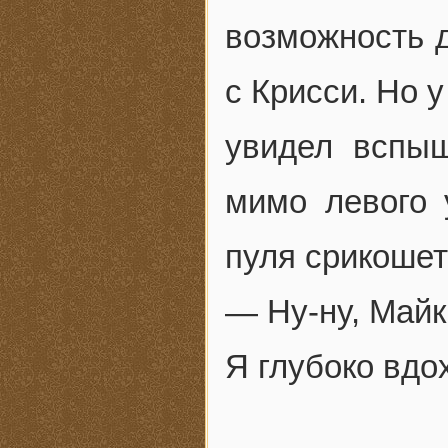
возможность 
с Крисси. Но 
увидел вспыш
мимо левого 
пуля срикошет
— Ну-ну, Майк
Я глубоко вдо