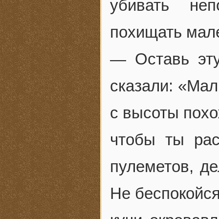
убивать не
похищать мале
— Оставь эту
сказали: «Мал
с высоты похо
чтобы ты рас
пулеметов, д
Не беспокойся