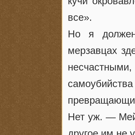
кучи окровавл
все».
Но я долже
мерзавцах зде
несчастными
самоубийс
превращающих
Нет уж. — Мей
другое им не 