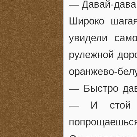
— Давай-давай
Широко шагая
увидели сам
рулежной доро
оранжево-бел
— Быстро дав
— И стой 
попрощаешься