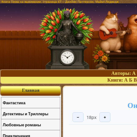
Книга Гонка на выживание, страница 47 – Джеймс Паттерсон, Майкл Ледвидж
Авторы:
А
Книги:
А
Б
В
Главная
Фантастика
Он
Детективы и Триллеры
18px
−
+
Любовные романы
Приключения