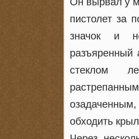
Он вырвал у м
пистолет за п
значок и н
разъяренный 
стеклом ле
растрепанным
озадаченным, 
обходить крыл
Через нескол