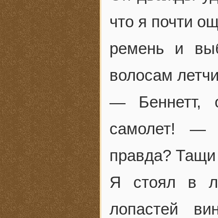
что я почти о
ремень и вы
волосам летчи
— Беннетт, 
самолет! — 
правда? Тащи 
Я стоял в л
лопастей ви