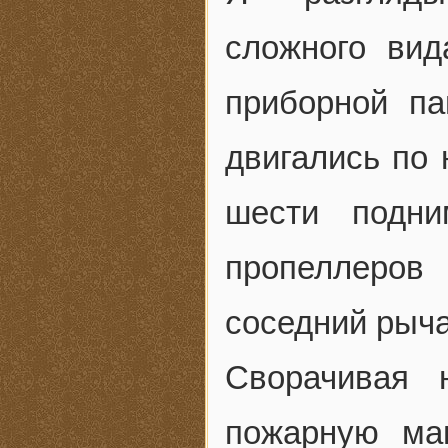
сложного вид
приборной п
двигались по 
шести подн
пропеллеров
соседний рыча
Сворачивая 
пожарную ма