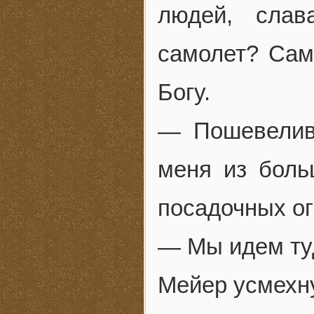
людей, слав
самолет? Сам
Богу.
— Пошевелив
меня из боль
посадочных ог
— Мы идем туд
Мейер усмехн