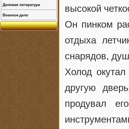
Деловая литература
высокой четкос
Военное дело
Он пинком ра
отдыха летч
снарядов, душ
Холод окутал
другую двер
продувал ег
инструментам