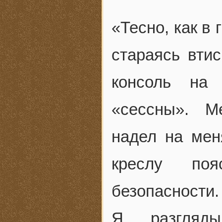
«Тесно, как в 
стараясь вти
консоль на 
«сессны». М
надел на меня
креслу по
безопасности.
Я разгляды