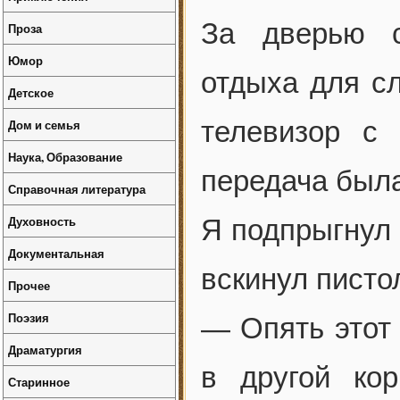
За дверью с
Проза
Юмор
отдыха для с
Детское
телевизор с 
Дом и семья
Наука, Образование
передача была
Справочная литература
Духовность
Я подпрыгнул 
Документальная
вскинул писто
Прочее
Поэзия
— Опять этот 
Драматургия
в другой ко
Старинное