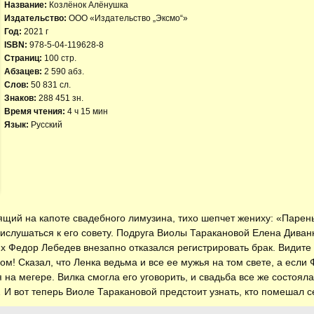
Название:
Козлёнок Алёнушка
Издательство:
ООО «Издательство „Эксмо“»
Год:
2021 г
ISBN:
978-5-04-119628-8
Страниц:
100 стр.
Абзацев:
2 590 абз.
Слов:
50 831 сл.
Знаков:
288 451 зн.
Время чтения:
4 ч 15 мин
Язык:
Русский
ий на капоте свадебного лимузина, тихо шепчет жениху: «Парень, 
рислушаться к его совету. Подруга Виолы Таракановой Елена Дива
их Федор Лебедев внезапно отказался регистрировать брак. Видите
ом! Сказал, что Ленка ведьма и все ее мужья на том свете, а если 
я на мегере. Вилка смогла его уговорить, и свадьба все же состоял
 И вот теперь Виоле Таракановой предстоит узнать, кто помешал с