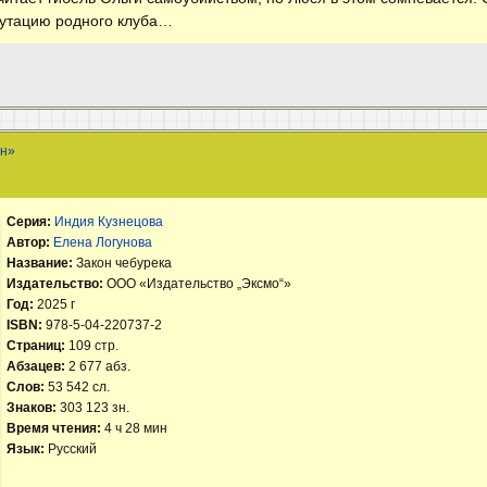
епутацию родного клуба…
ан»
Серия:
Индия Кузнецова
Автор:
Елена Логунова
Название:
Закон чебурека
Издательство:
ООО «Издательство „Эксмо“»
Год:
2025 г
ISBN:
978-5-04-220737-2
Страниц:
109 стр.
Абзацев:
2 677 абз.
Слов:
53 542 сл.
Знаков:
303 123 зн.
Время чтения:
4 ч 28 мин
Язык:
Русский