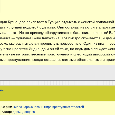
ндия Кузнецова прилетает в Турцию отдыхать с женской половиной
ата и лучшей подругой с детства. Они останавливаются в апартаме
у напрокат. Но по приезду обнаруживают в багажнике человека! Ба
ученика — хулигана Витю Капустина. Тот быстро скрывается, и дамы
 несколько раз пытаются проникнуть неизвестные. Один из них — со
 явно нравится Индия, да и он ей тоже, но ведь дома ее ждет же
ательные интриги, веселые приключения и блестящий авторский юм
ые преступления, всегда оставаясь самыми обаятельными и прив
ан»
Серия:
Виола Тараканова. В мире преступных страстей
Автор:
Дарья Донцова