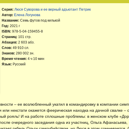
Серия:
Люся Суворова и ее верный адъютант Петрик
Автор:
Елена Логунова
Название:
Семь футов под килькой
Год:
2021 г
ISBN:
978-5-04-159455-8
Страниц:
101 стр.
Абзацев:
2 603 абз.
Слов:
49 910 сл.
Знаков:
280 002 зн.
Время чтения:
4 ч 10 мин
Язык:
Русский
евности – ее возлюбленный укатил в командировку в компании сим
ти или некстати окажется феерическая находка на дачной свалке –
ый рояль! И на работе сплошные проблемы: в женском клубе «Дори
осле очередного заседания одна из участниц, Ольга Афанасьева, и
читает гибель Ольги самоубийством, но Люся в этом сомневается.