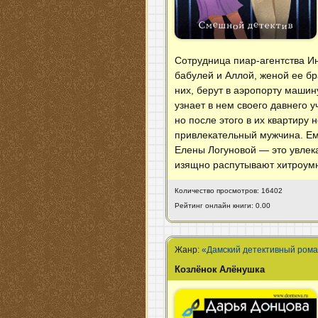
Сотрудница пиар-агентства И
бабулей и Аллой, женой ее бр
них, берут в аэропорту машин
узнает в нем своего давнего 
но после этого в их квартиру
привлекательный мужчина. Ему
Елены Логуновой — это увлек
изящно распутывают хитроумн
Количество просмотров: 16402
Рейтинг онлайн книги: 0.00
Жанр:
«Дамский детективный ром
Козлёнок Алёнушка