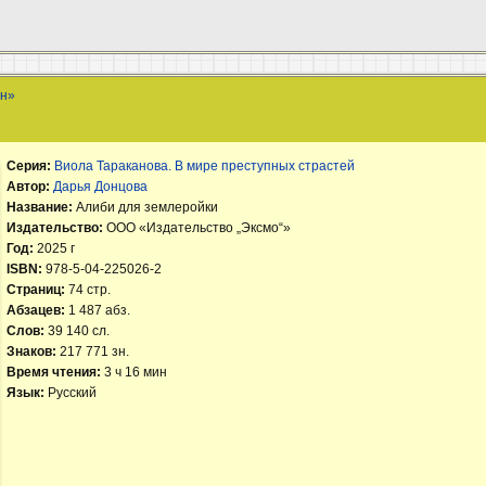
ан»
Серия:
Виола Тараканова. В мире преступных страстей
Автор:
Дарья Донцова
Название:
Алиби для землеройки
Издательство:
ООО «Издательство „Эксмо“»
Год:
2025 г
ISBN:
978-5-04-225026-2
Страниц:
74 стр.
Абзацев:
1 487 абз.
Слов:
39 140 сл.
Знаков:
217 771 зн.
Время чтения:
3 ч 16 мин
Язык:
Русский