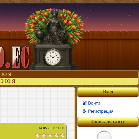
Ю
Я
Э
Ю
Я
Вход
🔐 Войти
📝 Регистрация
Поиск по сайту
14.05.2026 11:00