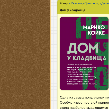
Жанр:
«Ужасы»
,
«Триллер»
,
«Дете
Дом у кладбища
Одна из самых популярных пи
Особую известность ей прине
стала наиболее выдающимся е