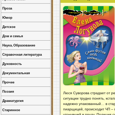
Проза
Юмор
Детское
Дом и семья
Наука, Образование
Справочная литература
Духовность
Документальная
Прочее
Поэзия
Люся Суворова страдает от р
ситуации трудно понять, кста
Драматургия
надежно упакованный… в стар
пиарщицей, происходит ЧП – п
Старинное
утонувшей в пруду. Полиция с