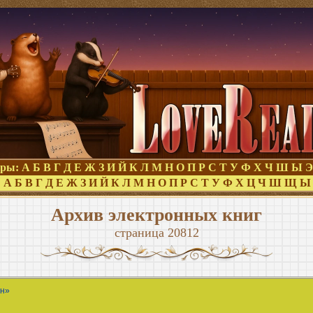
оры:
А
Б
В
Г
Д
Е
Ж
З
И
Й
К
Л
М
Н
О
П
Р
С
Т
У
Ф
Х
Ч
Ш
Ы
Э
:
А
Б
В
Г
Д
Е
Ж
З
И
Й
К
Л
М
Н
О
П
Р
С
Т
У
Ф
Х
Ц
Ч
Ш
Щ
Ы
Архив электронных книг
страница 20812
ан»