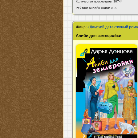
Количество просмотров: 30744
Рейтинг онлайн книги: 0.00
Жанр:
«Дамский детективный ром
Алиби для землеройки