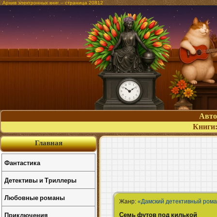
Архив электронных книг – страница 20812
Авт
Книги
Главная
Фантастика
Детективы и Триллеры
Любовные романы
Жанр:
«Дамский детективный ром
Семь футов под килькой
Приключения