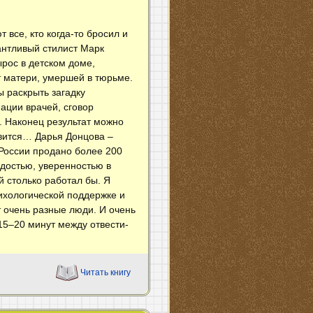
 все, кто когда-то бросил и
антливый стилист Марк
рос в детском доме,
т матери, умершей в тюрьме.
ы раскрыть загадку
ации врачей, сговор
 Наконец результат можно
авится… Дарья Донцова –
России продано более 200
адостью, уверенностью в
й столько работал бы. Я
ихологической поддержке и
т очень разные люди. И очень
 15–20 минут между отвести-
Читать книгу