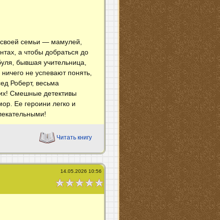
 своей семьи — мамулей,
нтах, а чтобы добраться до
буля, бывшая учительница,
 ничего не успевают понять,
сед Роберт, весьма
них! Смешные детективы
ор. Ее героини легко и
лекательными!
Читать книгу
14.05.2026 10:56