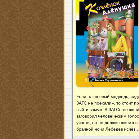
Если плюшевый медведь, сидящ
ЗАГС не поехали», то стоит п
выйти замуж. В ЗАГСе ее жен
заговорил человеческим голос
участи, он не должен женитьс
брачной ночи Лебедев исчез…