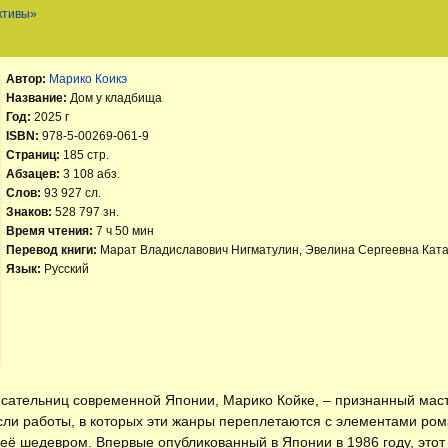
ктивы»
Автор:
Марико Коикэ
Название:
Дом у кладбища
Год:
2025 г
ISBN:
978-5-00269-061-9
Страниц:
185 стр.
Абзацев:
3 108 абз.
Слов:
93 927 сл.
Знаков:
528 797 зн.
Время чтения:
7 ч 50 мин
Перевод книги:
Марат Владиславович Нигматулин, Эвелина Сергеевна Кат
Язык:
Русский
сательниц современной Японии, Марико Койке, – признанный маст
сли работы, в которых эти жанры переплетаются с элементами ром
ё шедевром. Впервые опубликованный в Японии в 1986 году, этот