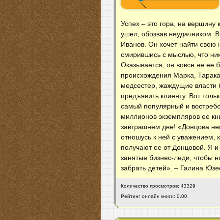
Успех – это гора, на вершину 
ушел, обозвав неудачником. 
Иванов. Он хочет найти свою
смирившись с мыслью, что ни
Оказывается, он вовсе не ее 
происхождения Марка, Таракан
медсестер, жаждущие власти 
предъявить клиенту. Вот толь
самый популярный и востребо
миллионов экземпляров ее кни
завтрашнем дне! «Донцова нев
отношусь к ней с уважением, 
получают ее от Донцовой. Я и
занятые бизнес-леди, чтобы н
забрать детей». – Галина Юзе
Количество просмотров: 43329
Рейтинг онлайн книги: 0.00