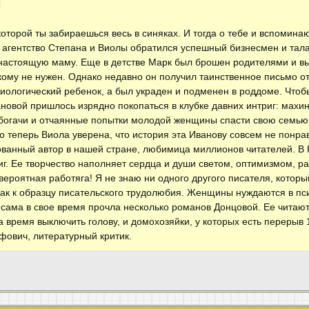
которой ты забираешься весь в синяках. И тогда о тебе и вспоминают
В агентство Степана и Виолы обратился успешный бизнесмен и тал
 настоящую маму. Еще в детстве Марк был брошен родителями и вы
кому не нужен. Однако недавно он получил таинственное письмо о
биологический ребенок, а был украден и подменен в роддоме. Чтоб
овой пришлось изрядно покопаться в клубке давних интриг: махин
богачи и отчаянные попытки молодой женщины спасти свою семью.
ко теперь Виола уверена, что история эта Иванову совсем не понр
ванный автор в нашей стране, любимица миллионов читателей. В 
г. Ее творчество наполняет сердца и души светом, оптимизмом, р
ероятная работяга! Я не знаю ни одного другого писателя, которы
как к образцу писательского трудолюбия. Женщины нуждаются в пс
 сама в свое время прочла несколько романов Донцовой. Ее читаю
а время выключить голову, и домохозяйки, у которых есть перерыв
фович, литературный критик.