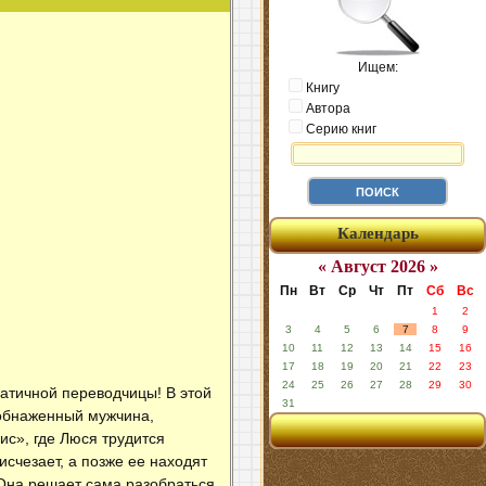
Ищем:
Книгу
Автора
Серию книг
Календарь
« Август 2026 »
Пн
Вт
Ср
Чт
Пт
Сб
Вс
1
2
3
4
5
6
7
8
9
10
11
12
13
14
15
16
17
18
19
20
21
22
23
24
25
26
27
28
29
30
патичной переводчицы! В этой
31
 обнаженный мужчина,
с», где Люся трудится
счезает, а позже ее находят
 Она решает сама разобраться