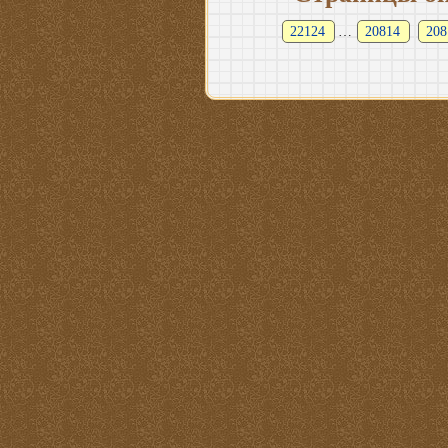
22124
…
20814
208