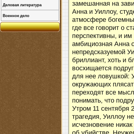
замешанная на зав
Деловая литература
Анна и Уиллоу, студ
Военное дело
атмосфере богемных
где все говорит о с
перспективны, и им
амбициозная Анна с
непредсказуемой Уил
бриллиант, хоть и 
восхищается подруг
для нее ловушкой: 
окружающих плясат
переходят все мысл
понимать, что подру
Утром 11 сентября 2
трагедия, Уиллоу н
исчезновение никак 
об убийстве. Неуже