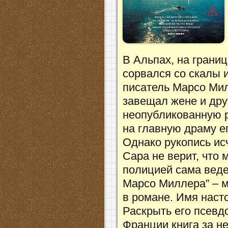
В Альпах, на грани
сорвался со скалы 
писатель Марсо Мил
завещал жене и дру
неопубликованную р
на главную драму ег
Однако рукопись ис
Сара не верит, что 
полицией сама веде
Марсо Миллера” – м
в романе. Имя наст
Раскрыть его псевд
Франции книга за н