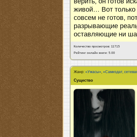
верить, он готов ис
живой… Вот только 
совсем не готов, по
разрывающие реаль
оставляющие ни шан
Количество просмотров: 11715
Рейтинг онлайн книги: 5.00
Жанр:
«Ужасы»
,
«Самиздат, сетева
Существо