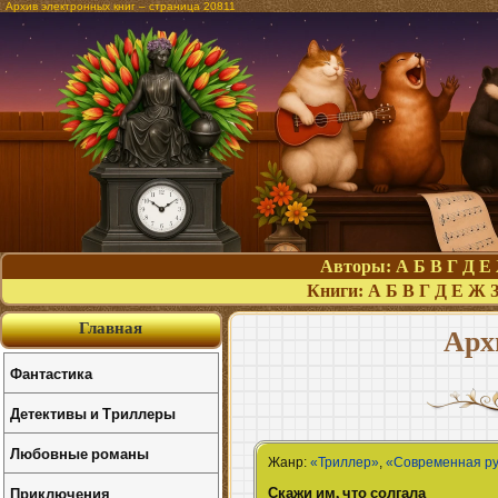
Архив электронных книг – страница 20811
Авторы:
А
Б
В
Г
Д
Е
Книги:
А
Б
В
Г
Д
Е
Ж
Главная
Арх
Фантастика
Детективы и Триллеры
Любовные романы
Жанр:
«Триллер»
,
«Современная ру
Скажи им, что солгала
Приключения