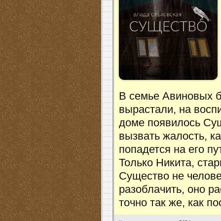
В семье Авиновых б
вырастали, на восп
доме появилось Суще
вызвать жалость, к
попадется на его пу
Только Никита, ста
Существо не человек
разоблачить, оно р
точно так же, как п