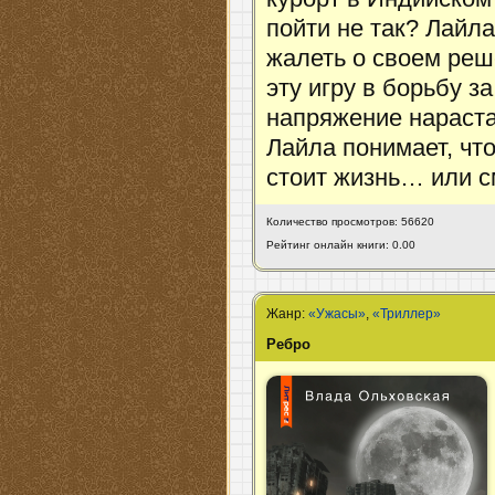
пойти не так? Лайла
жалеть о своем реш
эту игру в борьбу 
напряжение нараста
Лайла понимает, что
стоит жизнь… или с
Количество просмотров: 56620
Рейтинг онлайн книги: 0.00
Жанр:
«Ужасы»
,
«Триллер»
Ребро