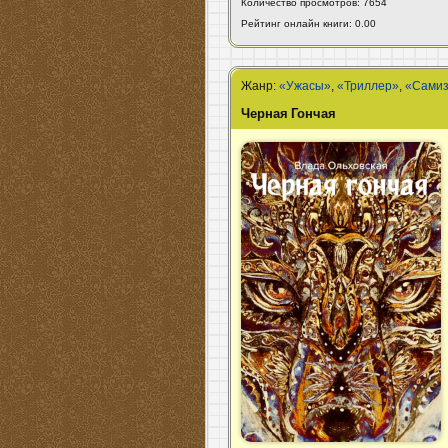
Количество просмотров: 7654
Рейтинг онлайн книги: 0.00
Жанр:
«Ужасы»
,
«Триллер»
,
«Самиз
Черная Гончая