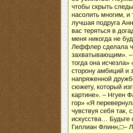
чтобы скрыть следы
насолить многим, и
лучшая подруга Анн
вас теряться в дога
меня никогда не буд
Леффлер сделала ч
захватывающим». – 
тогда она исчезла»
сторону амбиций и 
напряженной дружбо
сюжету, который изг
картине». – Нгуен 
гор» «Я перевернул
чувствуя себя так,
искусства… Будьте 
Гиллиан Флинн,□– 