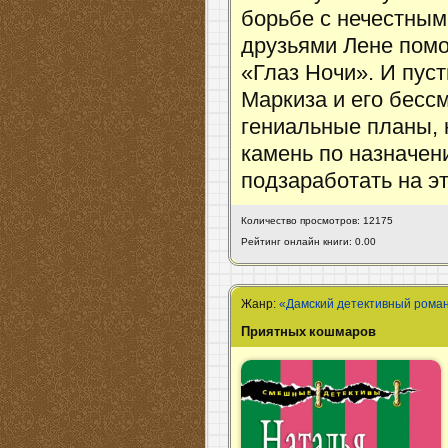
борьбе с нечестны
друзьями Лене пом
«Глаз Ночи». И пуст
Маркиза и его бес
гениальные планы, 
камень по назначен
подзаработать на э
Количество просмотров: 12175
Рейтинг онлайн книги: 0.00
Жанр:
«Дамский детективный рома
Приятных кошмаров