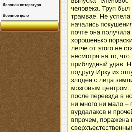
выпуска теленовост
Деловая литература
человека. Труп был
Военное дело
трамвае. Не успела
начались покушения
почте она получила
хорошенько пораски
легче от этого не с
несмотря на то, что
приблудный удав. Н
подругу Ирку из отп
злодея с лица земли
мозговым центром… 
после переезда в но
ни много ни мало –
вурдалаков и проче
впрочем, поражена 
сверхъестественным