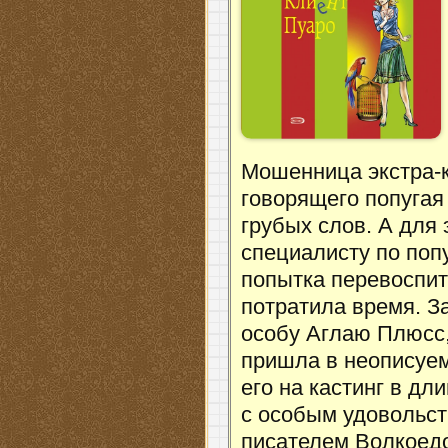
Мошенница экстра-к
говорящего попугая
грубых слов. А для
специалисту по поп
попытка перевоспит
потратила время. З
особу Аглаю Плюсс
пришла в неописуем
его на кастинг в дл
с особым удовольст
писателем Волкоедо