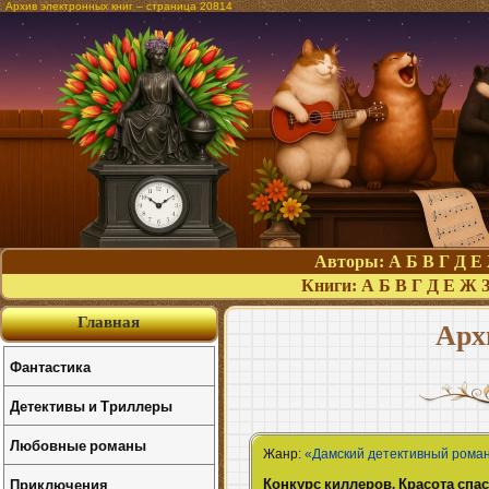
Архив электронных книг – страница 20814
Авторы:
А
Б
В
Г
Д
Е
Книги:
А
Б
В
Г
Д
Е
Ж
Главная
Арх
Фантастика
Детективы и Триллеры
Любовные романы
Жанр:
«Дамский детективный рома
Конкурс киллеров. Красота спа
Приключения