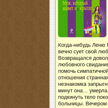
Когда-нибудь Леню 
вечно сует свой лю
Возвращался довол
любовного свидания
помочь симпатичной
отношения странная
незнакомка запрыгну
минут она… умерла.
подкинуть тело пок
больницы. Вечером 