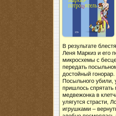
В результате блест
Леня Маркиз и его 
микросхемы с бесц
передать посыльном
достойный гонорар.
Посыльного убили, 
пришлось спрятать
медвежонка в клетч
улягутся страсти, Л
игрушками – вернут
злобно посмеялась 