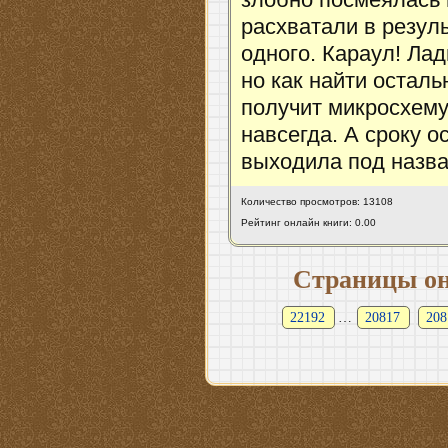
расхватали в резуль
одного. Караул! Лад
но как найти осталь
получит микросхему
навсегда. А сроку 
выходила под назв
Количество просмотров: 13108
Рейтинг онлайн книги: 0.00
Страницы он
22192
…
20817
208