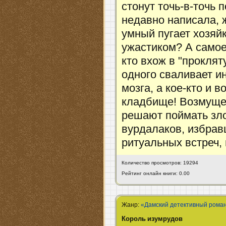
стонут точь-в-точь
недавно написала, 
умный пугает хозяй
ужастиком? А самое
кто вхож в "проклят
одного сваливает ин
мозга, а кое-кто и
кладбище! Возмуще
решают поймать зло
вурдалаков, избрав
ритуальных встреч,
Количество просмотров: 19294
Рейтинг онлайн книги: 0.00
Жанр:
«Дамский детективный рома
Король изумрудов