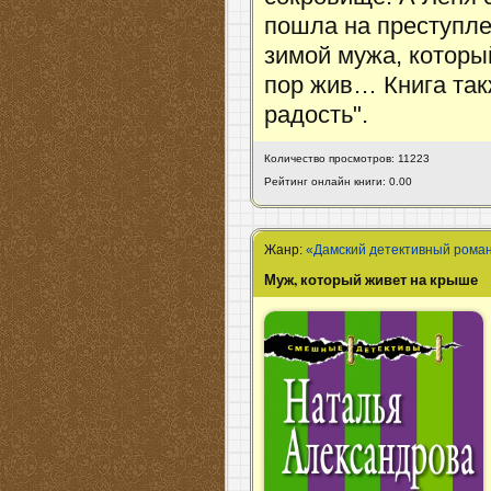
пошла на преступле
зимой мужа, которы
пор жив… Книга так
радость".
Количество просмотров: 11223
Рейтинг онлайн книги: 0.00
Жанр:
«Дамский детективный рома
Муж, который живет на крыше