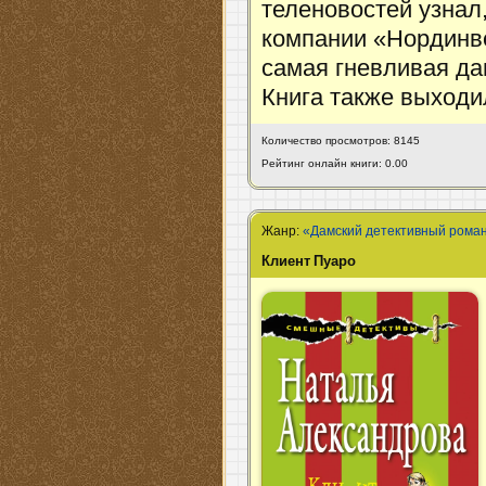
теленовостей узнал
компании «Нординве
самая гневливая да
Книга также выходи
Количество просмотров: 8145
Рейтинг онлайн книги: 0.00
Жанр:
«Дамский детективный рома
Клиент Пуаро