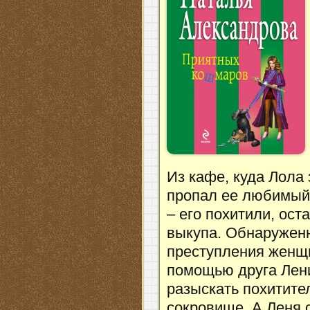
Из кафе, куда Лола
пропал ее любимый 
– его похитили, ост
выкупа. Обнаруженн
преступления женщи
помощью друга Лен
разыскать похитите
сокровище. А Леня с