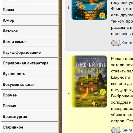
году они у
1
Флинн, это
Проза
есть други
Юмор
тайком про
раскрыть п
Детское
они очень 
Дом и семья
Книга
Наука, Образование
Решая пров
Справочная литература
хотели поч
ставить па
Духовность
Шарлотта,
все они да
Документальная
предупрежд
Прочее
2
Выброшенна
холодом и,
Поэзия
превращает
убивать их
Драматургия
остров. Ос
Старинное
Книга