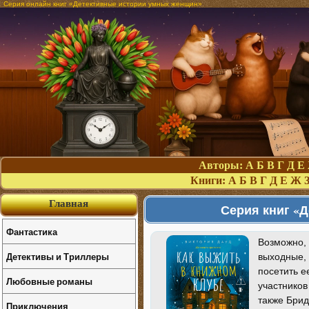
Серия онлайн книг «Детективные истории умных женщин»
Авторы:
А
Б
В
Г
Д
Е
Книги:
А
Б
В
Г
Д
Е
Ж
Главная
Серия книг «
Фантастика
Возможно, 
Детективы и Триллеры
выходные, 
посетить е
Любовные романы
участников
также Брид
Приключения