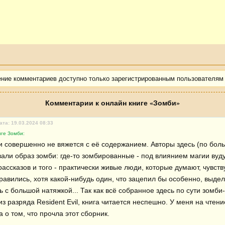
ение комментариев доступно только зарегистрированным пользователям
Комментарии к онлайн книге «Зомби»
ата: 19.03.2024 08:33
иге Зомби:
и совершенно не вяжется с её содержанием. Авторы здесь (по боль
али образ зомби: где-то зомбированные - под влиянием магии вуду,
рассказов и того - практически живые люди, которые думают, чувствуют
равились, хотя какой-нибудь один, что зацепил бы особенно, выдел
 с большой натяжкой... Так как всё собранное здесь по сути зомби
з разряда Resident Evil, книга читается неспешно. У меня на чтени
 о том, что прочла этот сборник.