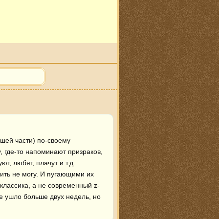
шей части) по-своему 
 где-то напоминают призраков, 
, любят, плачут и т.д. 

ить не могу. И пугающими их 
-классика, а не современный z-
е ушло больше двух недель, но 