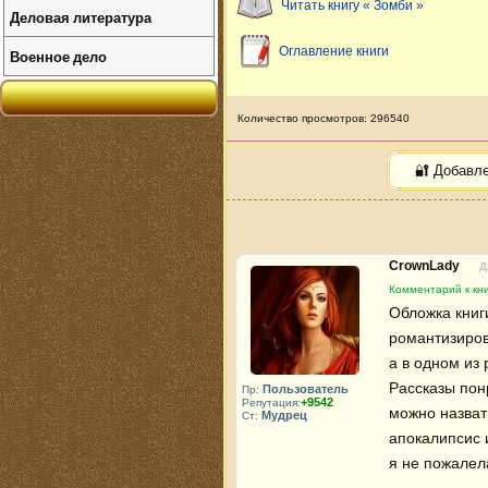
Читать книгу « Зомби »
Деловая литература
Оглавление книги
Военное дело
Количество просмотров: 296540
🔐 Добавл
CrownLady
Д
Комментарий к кн
Обложка книг
романтизиров
а в одном из 
Рассказы пон
Пользователь
Пр:
+9542
Репутация:
можно назвать
Мудрец
Ст:
апокалипсис и
я не пожалела