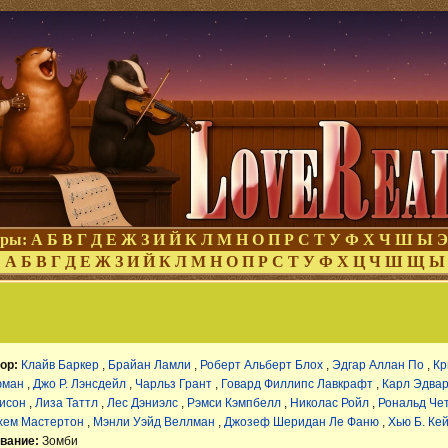
оры:
А
Б
В
Г
Д
Е
Ж
З
И
Й
К
Л
М
Н
О
П
Р
С
Т
У
Ф
Х
Ч
Ш
Ы
Э
:
А
Б
В
Г
Д
Е
Ж
З
И
Й
К
Л
М
Н
О
П
Р
С
Т
У
Ф
Х
Ц
Ч
Ш
Щ
Ы
ор:
Клайв Баркер
,
Брайан Ламли
,
Роберт Альберт Блох
,
Эдгар Аллан По
,
Кр
юман
,
Джо Р. Лэнсдейл
,
Чарльз Грант
,
Говард Филлипс Лавкрафт
,
Карл Эдвар
исон
,
Лиза Таттл
,
Лес Дэниэлс
,
Рэмси Кэмпбелл
,
Николас Ройл
,
Рональд Че
хем Мастертон
,
Мэнли Уэйд Веллман
,
Джозеф Шеридан Ле Фаню
,
Хью Б. Ке
вание:
Зомби