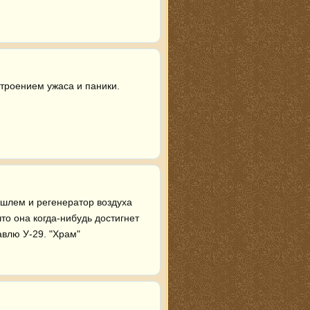
роением ужаса и паники.

 шлем и регенератор воздуха 
о она когда-нибудь достигнет 
авлю У-29. "Храм"