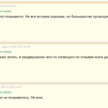
.03.2015 00:01
иге Зомби:
что понравится. Не все истории хорошие, но большинство пугающие
Дата: 09.01.2015 15:04
иге Зомби:
маю читать. в предвкушении чего-то зловещего.по отзывам книга до
: 05.01.2015 12:57
иге Зомби:
но не понравилось. Не мое.