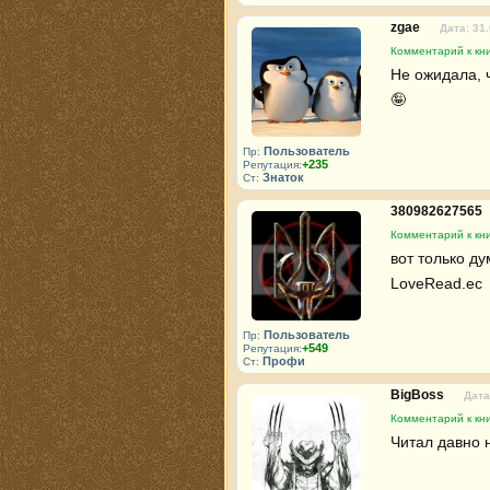
zgae
Дата: 31
Комментарий к кн
Не ожидала, 
🤪 
Пользователь
Пр:
+235
Репутация:
Знаток
Ст:
380982627565
Комментарий к кн
вот только ду
LoveRead.ec 
Пользователь
Пр:
+549
Репутация:
Профи
Ст:
BigBoss
Дата
Комментарий к кн
Читал давно 