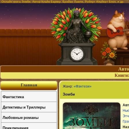
Онлайн книга Зомби. Автор Клайв Баркер, Брайан Ламли, Роберт Альберт Блох, и др.
Авт
Книги
Главная
Жанр:
«Фэнтези»
Зомби
Фантастика
Авт
Детективы и Триллеры
Нь
Этч
Любовные романы
Грэ
Приключения
Наз