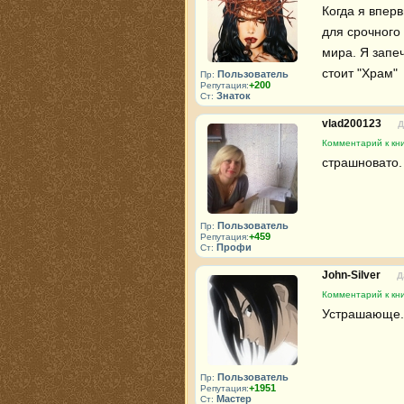
Когда я впер
для срочного 
мира. Я запе
стоит "Храм"
Пользователь
Пр:
+200
Репутация:
Знаток
Ст:
vlad200123
Д
Комментарий к кн
страшновато.
Пользователь
Пр:
+459
Репутация:
Профи
Ст:
John-Silver
Д
Комментарий к кн
Устрашающе. 
Пользователь
Пр:
+1951
Репутация:
Мастер
Ст: