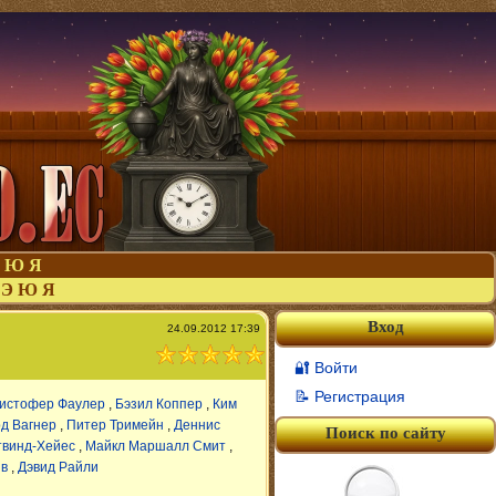
Ю
Я
Э
Ю
Я
Вход
24.09.2012 17:39
🔐 Войти
📝 Регистрация
истофер Фаулер
,
Бэзил Коппер
,
Ким
д Вагнер
,
Питер Тримейн
,
Деннис
Поиск по сайту
твинд-Хейес
,
Майкл Маршалл Смит
,
йв
,
Дэвид Райли