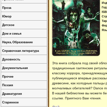
Изд
Проза
Год
ISB
Юмор
Стр
Тир
Детское
Фо
Язы
Дом и семья
Наука, Образование
Справочная литература
Духовность
Эта книга собрала под своей обл
Документальная
традиционные гаитянские ритуалы
классику хоррора, принадлежащую
Прочее
публикующиеся впервые рассказы м
древесине, как холодные пальцы 
Поэзия
молчаливых обитателей? Dance ma
Драматургия
В нашей библиотеке вы можете б
ссылке. Приятного Вам чтения.
Старинное