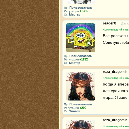
Пользователь
Пр:
+1385
Репутация:
Мастер
Ст:
readerX
Дата:
Комментарий к кн
Все рассказы
Советую люб
Пользователь
Пр:
+1132
Репутация:
Мастер
Ст:
roza_dragomir
Комментарий к кн
Когда я впер
для срочного 
мира. Я запе
Пользователь
Пр:
+200
Репутация:
Знаток
Ст:
roza_dragomir
Комментарий к кн