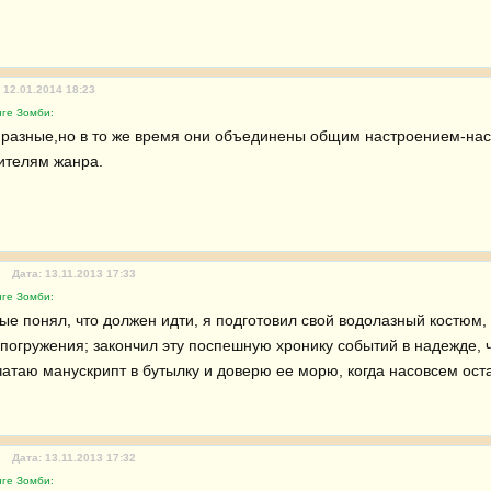
 12.01.2014 18:23
иге Зомби:
 разные,но в то же время они объединены общим настроением-наст
ителям жанра.
Дата: 13.11.2013 17:33
иге Зомби:
вые понял, что должен идти, я подготовил свой водолазный костюм,
погружения; закончил эту поспешную хронику событий в надежде, чт
чатаю манускрипт в бутылку и доверю ее морю, когда насовсем ост
Дата: 13.11.2013 17:32
иге Зомби: