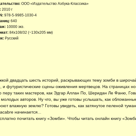
ательство:
ООО «Издательство Азбука-Классика»
:
2010 г
N:
978-5-9985-1030-4
аниц:
640
аж:
10000 экз.
рмат:
84x108/32 (~130х205 мм)
к:
Русский
ожкой двадцать шесть историй, раскрывающих тему зомби в широча
, и футуристические сцены оживления мертвецов. На страницах но
 перу таких мастеров, как Эдгар Аллан По, Шеридан Ле Фаню, Гов
олодых авторов. Ну что, вы уже готовы услышать, как обломанные
роют влажную землю? Готовы увидеть, как затянутое пеленой тума
cabre начинается...
есплатно
почитать книгу «Зомби»
. Чтобы читать онлайн книгу «Зом