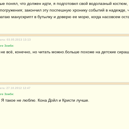
вые понял, что должен идти, я подготовил свой водолазный костюм,
погружения; закончил эту поспешную хронику событий в надежде, чт
чатаю манускрипт в бутылку и доверю ее морю, когда насовсем оста
ата: 03.05.2013 13:13
иге Зомби:
 не всё, конечно, но читать можно.больше похоже на детские сираш
ата: 27.10.2012 12:47
иге Зомби:
Я такое не люблю. Кона Дойл и Кристи лучше.