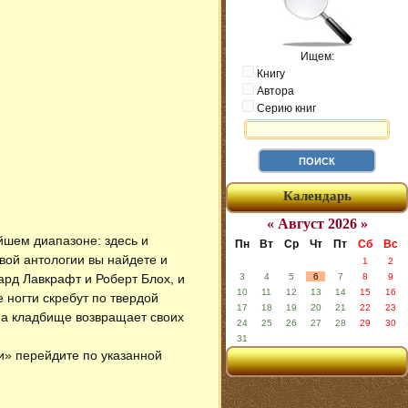
Ищем:
Книгу
Автора
Серию книг
Календарь
« Август 2026 »
йшем диапазоне: здесь и
Пн
Вт
Ср
Чт
Пт
Сб
Вс
вой антологии вы найдете и
1
2
ард Лавкрафт и Роберт Блох, и
3
4
5
6
7
8
9
10
11
12
13
14
15
16
 ногти скребут по твердой
17
18
19
20
21
22
23
на кладбище возвращает своих
24
25
26
27
28
29
30
31
би» перейдите по указанной